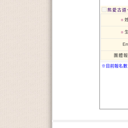
熊愛古道
※
※
Em
團體
※目前報名數