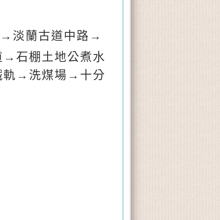
→淡蘭古道中路
→
道
→石棚土地公煮水
鐵軌
→洗煤場
→十分