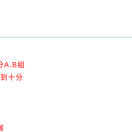
分A.B組
暖到十分
含餐