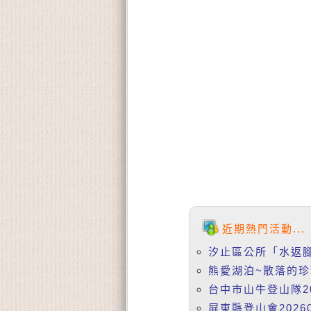
近期熱門活動...
汐止區公所「水返腳講
熊愛湖泊~散落的珍珠 
台中市山牛登山隊20
屏東縣登山會20260