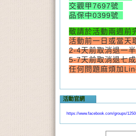
交觀甲7697號
品保中0399號
敬請於活動兩週前
活動前一日或當天
2-4天前取消退一
5-7天前取消退七
任何問題
麻煩加Li
活動官網
https://www.facebook.com/groups/125