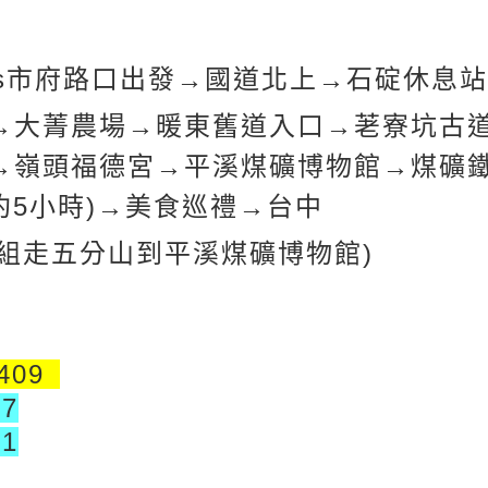
s市府路口出發
→國道北上
→石碇休息站
→大菁農場
→暖東舊道入口
→荖寮坑古
→嶺頭福德宮
→平溪煤礦博物館
→煤礦
約5小時)
→美食巡禮
→
台中
B組走五分山到平溪煤礦博物館)
5409
7
1