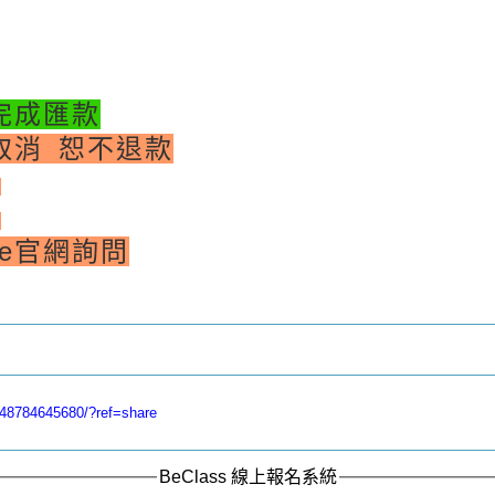
完成匯款
取消 恕不退款
半
成
ne官網詢問
048784645680/?ref=share
BeClass 線上報名系統