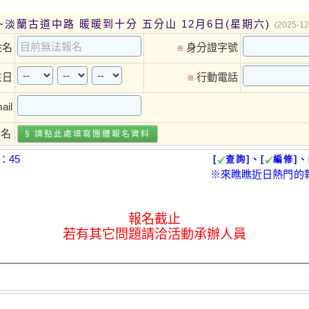
~淡蘭古道中路 暖暖到十分 五分山 12月6日(星期六)
(2025-12
姓名
身分證字號
※
生日
行動電話
※
ail
報名
§ 請點此處填寫
團體報名
資料
：45
[
查詢]、[
編修]、
※來瞧瞧近日熱門的
報名截止
若有其它問題請洽活動承辦人員