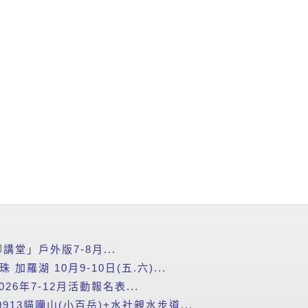
堂」戶外版7-8月...
加羅湖 10月9-10日(五.六)...
26年7-12月活動報名表...
913貓囒山(小百岳)+水社親水步道...