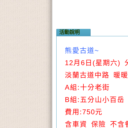
活動說明
熊愛古道~
12月6日(星期六) 
淡蘭古道中路 暖
A組:十分老街
B組:五分山小百岳
費用:750元
含車資 保險 不