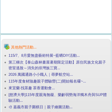
其他熱門活動...
115/7、8月愛無盡藝術特展~藍晒DIY活動...
第三梯次【泰山森林書屋暑期限定活動】原住民族文化親子
密室逃脫～消失的排灣族三寶...
2026 萬國通路小小職人｜尋夢航空站...
115年度食材險趣親子體驗營(二)開始報名囉~...
來宜蘭‧找茶趣 茶香運動會...
[慈濟大學]115年度親海無礙、樂齡弱勢海洋獨木舟與SUP體
驗活動...
🎨 嘉義市親子圍棋日｜親子繪圖活動...