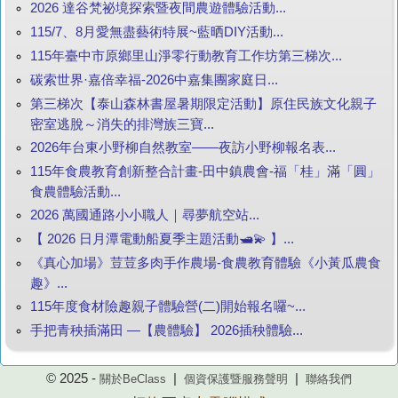
2026 達谷梵祕境探索暨夜間農遊體驗活動...
115/7、8月愛無盡藝術特展~藍晒DIY活動...
115年臺中市原鄉里山淨零行動教育工作坊第三梯次...
碳索世界·嘉倍幸福-2026中嘉集團家庭日...
第三梯次【泰山森林書屋暑期限定活動】原住民族文化親子
密室逃脫～消失的排灣族三寶...
2026年台東小野柳自然教室——夜訪小野柳報名表...
115年食農教育創新整合計畫-田中鎮農會-福「桂」滿「圓」
食農體驗活動...
2026 萬國通路小小職人｜尋夢航空站...
【 2026 日月潭電動船夏季主題活動🛥️💫 】...
《真心加場》荳荳多肉手作農場-食農教育體驗《小黃瓜農食
趣》...
115年度食材險趣親子體驗營(二)開始報名囉~...
手把青秧插滿田 —【農體驗】 2026插秧體驗...
© 2025 -
|
|
關於BeClass
個資保護暨服務聲明
聯絡我們