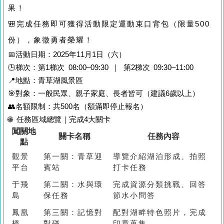
果！
🎒完成任務即可獲得
活動限定運動束口背包（限量500
份）
，象徵勇者榮耀！
📅活動日期：2025年11月1日（六）
🕒梯次：第1梯次 08:00–09:30 ｜ 第2梯次 09:30–11:00
📍地點：青草湖風景區
🎯對象：一般民眾、親子家庭、長者皆可（建議6歲以上）
👥名額限制：共500名（額滿即停止報名）
🌐 任務區域總覽｜完成4大關卡
闖關地
關卡名稱
任務內容
點
觀景
第一關：青草迎
導覽介紹湖泊形成、拍照
平台
賓站
打卡任務
于飛
第二關：水與環
完成資源分類挑戰、回答
島
保任務
節水小問答
鳳凰
第三關：記憶對
配對湖畔特色照片，完成
橋
對碰
印章蒐集