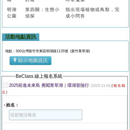
明湖
第四關：生態小
指出現場植物或鳥類，完
公園
偵探
成小問答
活動地點資訊
地點：300台灣新竹市東區明湖路1135號 (新竹青草湖)
顯示地圖資訊
BeClass 線上報名系統
2025前進未來島 勇闖青草湖｜環湖冒險行
(2025-11-01)
(報名截
止)
姓名：
*