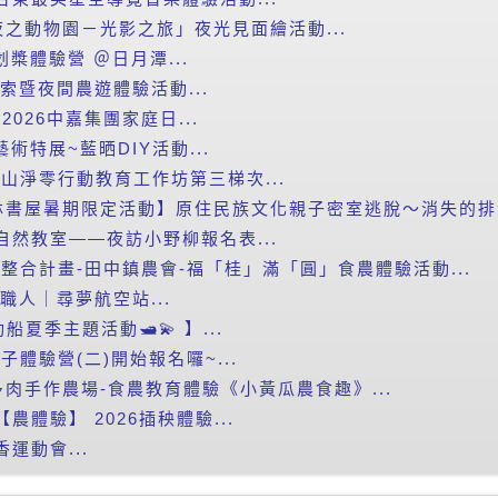
之動物園－光影之旅」夜光見面繪活動...
划槳體驗營 ＠日月潭...
探索暨夜間農遊體驗活動...
2026中嘉集團家庭日...
藝術特展~藍晒DIY活動...
里山淨零行動教育工作坊第三梯次...
書屋暑期限定活動】原住民族文化親子密室逃脫～消失的排灣
自然教室——夜訪小野柳報名表...
新整合計畫-田中鎮農會-福「桂」滿「圓」食農體驗活動...
小職人｜尋夢航空站...
船夏季主題活動🛥️💫 】...
子體驗營(二)開始報名囉~...
肉手作農場-食農教育體驗《小黃瓜農食趣》...
農體驗】 2026插秧體驗...
運動會...