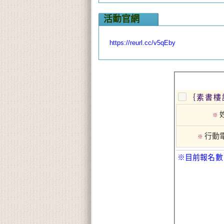
活動官網
https://reurl.cc/v5qEby
｛素書樓
※
行動
※
※目前報名數