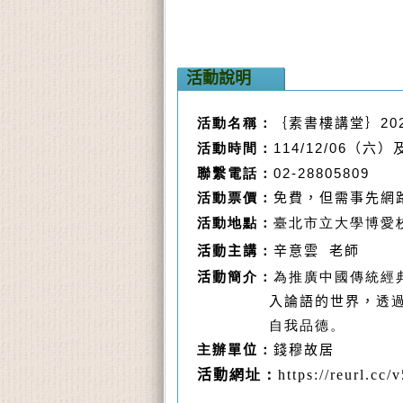
活動說明
20
活動名稱：
｛素書樓講堂｝
114/12/06
活動時間：
（六）
02-28805809
聯繫
電話：
活動票價：
免費，但
需事先網
活動地點：
臺北市立大學博愛
活動主講
：
辛意雲
老師
活動
簡介：
為推廣中國傳統經
入論語的世界，
透
自我品德。
主辦
單位
：
錢穆故居
活動
網址：
https://reurl.cc