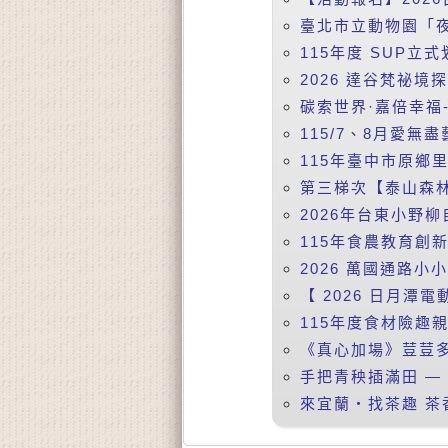
臺北市立動物園「夜
115年度 SUP立式
2026 達谷梵祕境
碳索世界·嘉倍幸福-
115/7、8月愛無盡
115年臺中市原鄉
第三梯次【泰山森林
2026年台東小野柳
115年食農教育創
2026 萬國通路小
【 2026 日月潭電動
115年度食材險趣親
《真心加場》荳荳多
手把青秧插滿田 —【
來宜蘭‧找茶趣 茶香