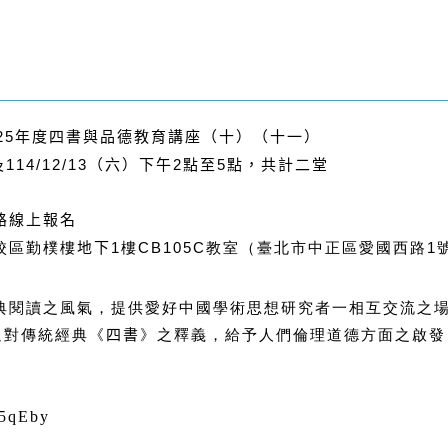
25
年度四書與品德教育講座
（十）（十一）
114/12/13
2
5
及
（六）下午
點至
點，共計二堂
路線上報名
1
CB105C
1
校區
勤樸樓
地下
樓
教室（臺北市中正區愛國西路
典閱讀之風氣，提供愛好中國學術思想研究者一相互交流之
過對傳統經典《
四書
》之釋義，給予人們倫理道德方面之啟發
/v5qEby