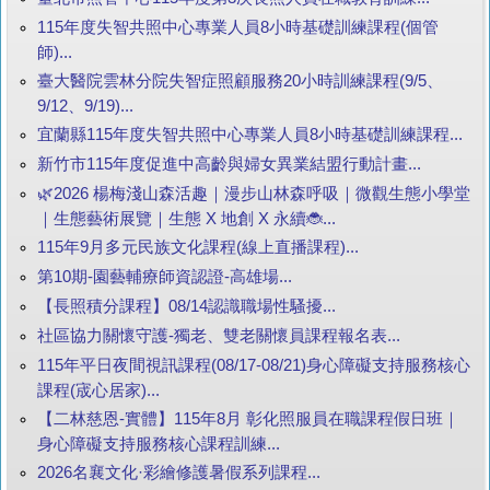
115年度失智共照中心專業人員8小時基礎訓練課程(個管
師)...
臺大醫院雲林分院失智症照顧服務20小時訓練課程(9/5、
9/12、9/19)...
宜蘭縣115年度失智共照中心專業人員8小時基礎訓練課程...
新竹市115年度促進中高齡與婦女異業結盟行動計畫...
🌿2026 楊梅淺山森活趣｜漫步山林森呼吸｜微觀生態小學堂
｜生態藝術展覽｜生態 X 地創 X 永續🐞...
115年9月多元民族文化課程(線上直播課程)...
第10期-園藝輔療師資認證-高雄場...
【長照積分課程】08/14認識職場性騷擾...
社區協力關懷守護-獨老、雙老關懷員課程報名表...
115年平日夜間視訊課程(08/17-08/21)身心障礙支持服務核心
課程(宬心居家)...
【二林慈恩-實體】115年8月 彰化照服員在職課程假日班｜
身心障礙支持服務核心課程訓練...
2026名襄文化·彩繪修護暑假系列課程...