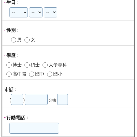
生日：
*
性別：
*
男
女
學歷：
*
博士
碩士
大學專科
高中職
國中
國小
市話：
(
)
分機
行動電話：
*