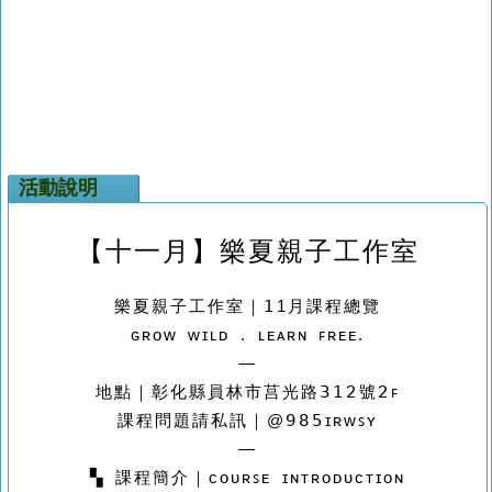
活動說明
【十一月】
樂夏親子工作室
樂夏親子工作室｜
𝟣1
月課程總覽
ɢʀᴏᴡ ᴡɪʟᴅ . ʟᴇᴀʀɴ ꜰʀᴇᴇ.
—
地點｜彰化縣員林市莒光路𝟥𝟣𝟤號𝟤ꜰ
課程問題請私訊｜@𝟫𝟪𝟧ɪʀᴡꜱʏ
—
▚ 課程簡介｜ᴄᴏᴜʀꜱᴇ ɪɴᴛʀᴏᴅᴜᴄᴛɪᴏɴ