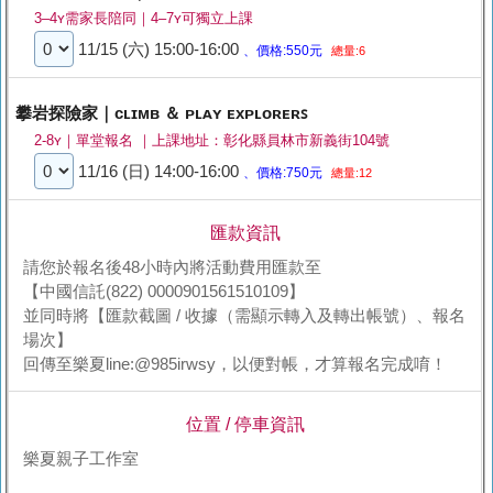
3–4ʏ需家長陪同｜4–7ʏ可獨立上課
11/15 (六) 15:00-16:00
、價格:550元
總量:6
攀岩探險家｜ᴄʟɪᴍʙ ＆ ᴘʟᴀʏ ᴇxᴘʟᴏʀᴇʀꜱ
2-8ʏ｜單堂報名 ｜上課地址：彰化縣員林市新義街104號
11/16 (日) 14:00-16:00
、價格:750元
總量:12
匯款資訊
請您於報名後48小時內將活動費用匯款至
【中國信託(822) 0000901561510109】
並同時將【匯款截圖 / 收據（需顯示轉入及轉出帳號）、報名
場次】
回傳至樂夏line:@985irwsy，以便對帳，才算報名完成唷！
位置 / 停車資訊
樂夏親子工作室