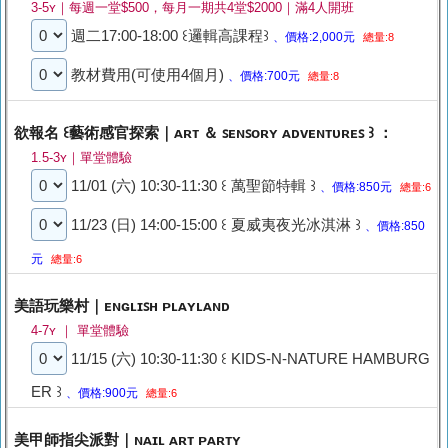
3-5ʏ｜每週一堂$500，每月一期共4堂$2000｜滿4人開班
週二17:00-18:00 ꒰邏輯高課程꒱
、價格:2,000元
總量:8
教材費用(可使用4個月)
、價格:700元
總量:8
欲報名 ꒰藝術感官探索｜ᴀʀᴛ ＆ ꜱᴇɴꜱᴏʀʏ ᴀᴅᴠᴇɴᴛᴜʀᴇꜱ ꒱ ：
1.5-3ʏ｜單堂體驗
11/01 (六) 10:30-11:30 ꒰ 萬聖節特輯 ꒱
、價格:850元
總量:6
11/23 (日) 14:00-15:00 ꒰ 夏威夷夜光冰淇淋 ꒱
、價格:850
元
總量:6
美語玩樂村｜ᴇɴɢʟɪꜱʜ ᴘʟᴀʏʟᴀɴᴅ
4-7ʏ ｜ 單堂體驗
11/15 (六) 10:30-11:30 ꒰ KIDS-N-NATURE HAMBURG
ER ꒱
、價格:900元
總量:6
美甲師指尖派對｜ɴᴀɪʟ ᴀʀᴛ ᴘᴀʀᴛʏ