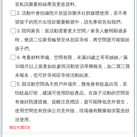
並私訊樂夏粉絲專頁更改資料。
2. 活動中會拍攝照片並提供樂禾社群媒體使用，若不希
望孩子的照片出現於樂夏帳號中，請先事前告知我們。
3. 陪同家長：當活動需要更大空間／家長人數明顯過多
時，會請二位家長輪替至休息區等候，將空間盡可能留給
孩子們。
4. 考量材料準備、空間有限，未滿10歲之哥哥姊姊／滿
10個月以上孩童如欲參與活動皆須單獨報名，如二寶三寶
未報名，也可於等候區等候活動結束。
5. 因活動空間為天然戶外場所，難免會有蚊蟲出現，若
怕蚊蟲叮咬，建議可使用防蚊產品。在孩子活動的空間皆
有做好防護措施、提醒注意標語，盡可能降低意外發生，
使用空間也有投保公共意外險，現場備有醫藥箱供緊急狀
況使用。
限定勾選5項