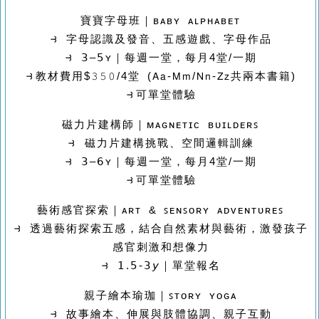
寶寶字母班｜ʙᴀʙʏ ᴀʟᴘʜᴀʙᴇᴛ
⥽ 字母認識及發音、五感遊戲、字母作品
⥽ 𝟥–𝟧ʏ｜每週一堂，每月4堂/一期
⥽
教材費用$𝟹𝟻𝟶/4堂 (
𝖠𝖺-𝖬𝗆/𝖭𝗇-𝖹𝗓共兩本書籍
)
⥽可單堂體驗
磁力片建構師｜ᴍᴀɢɴᴇᴛɪᴄ ʙᴜɪʟᴅᴇʀꜱ
⥽ 磁力片建構挑戰、空間邏輯訓練
⥽ 𝟥–𝟨ʏ｜每週一堂，每月4堂/一期
⥽可單堂體驗
藝術感官探索｜ᴀʀᴛ & ꜱᴇɴꜱᴏʀʏ ᴀᴅᴠᴇɴᴛᴜʀᴇꜱ
⥽ 透過藝術探索五感，結合自然素材與藝術，激發孩子
感官刺激和想像力
⥽ 𝟣.𝟧-𝟥𝘺｜單堂報名
親子繪本瑜珈｜ꜱᴛᴏʀʏ ʏᴏɢᴀ
⥽ 故事繪本、伸展與肢體協調、親子互動