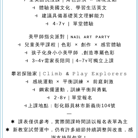
⥽ 體驗美國文化、學習生活英文
⥽ 建議具備基礎英文理解能力
⥽ 𝟦-𝟩ʏ | 單堂體驗
美甲師指尖派對｜ɴᴀɪʟ ᴀʀᴛ ᴘᴀʀᴛʏ
⥽ 兒童美甲課程｜色彩 × 創作 × 感官體驗
⥽ 孩子化身小小美甲師 ,創造專屬色彩
⥽ 3–4ʏ需家長陪同｜4–7ʏ可獨立上課
攀岩探險家｜𝙲𝚕𝚒𝚖𝚋 & 𝙿𝚕𝚊𝚢 𝙴𝚡𝚙𝚕𝚘𝚛𝚎𝚛𝚜
⥽ 感統運動 × 平衡訓練 × 前庭刺激
⥽ 鋼索擺盪動，訓練平衡與勇氣
⥽ 𝟤-𝟪ʏ｜單堂報名
⥽上課地點：
彰化縣員林市新義街104號
—
✱ 課表僅供參考，實際開課時間請以報名表單為主
✱ 新教室試營運中，仍有許多細節持續調整與改進，感
謝支持與包容！