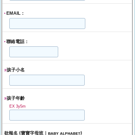
EMAIL：
*
聯絡電話：
*
孩子小名
※
孩子年齡
※
EX 3y5m
欲報名 ꒰寶寶字母班｜ʙᴀʙʏ ᴀʟᴘʜᴀʙᴇᴛ꒱