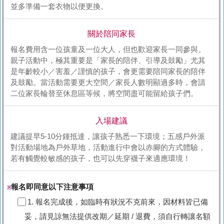
並多準備一套衣物以便更換。
關於陪同家長
報名費用含一位孩童及一位大人，但也歡迎家長一同參與。
親子活動中，極其重要是「家長的陪伴、引導及鼓勵」尤其
是年齡較小／害羞／謹慎的孩子，會更需要陪同家長的陪伴
及鼓勵。當活動需要更大空間／家長人數明顯過多時，會請
二位家長輪替至休息區等候，將空間盡可能留給孩子們。
入場建議
建議提早5-10分鍾抵達，讓孩子熟悉一下環境；五感戶外派
對活動場地為戶外草地，活動進行中會以赤腳的方式體驗，
若有觸覺較敏感的孩子，也可以先穿襪子來適應環境！
報名即同意以下注意事項
※
1. 報名完成後，如臨時有狀況不克前來，因材料皆已備
妥，請見諒無法提供改期／延期 / 退費，須自行轉讓名額