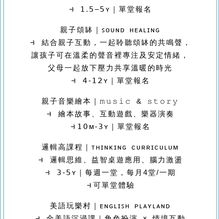
⥽ 𝟣.𝟧–𝟧ʏ｜單堂報名
親子頌缽｜ꜱᴏᴜɴᴅ ʜᴇᴀʟɪɴɢ
⥽ 結合親子互動，一起聆聽頌缽的共鳴聲，
讓孩子可在溫柔的聲音裡專注及安定情緒，
父母一起放下壓力共享溫暖的時光
⥽ 𝟦-𝟣𝟤ʏ｜單堂報名
親子音樂繪本｜𝚖𝚞𝚜𝚒𝚌 & 𝚜𝚝𝚘𝚛𝚢
⥽ 繪本故事、互動遊戲、樂器演奏
⥽𝟣𝟢ᴍ-𝟥ʏ｜單堂報名
邏輯高課程｜ᴛʜɪɴᴋɪɴɢ ᴄᴜʀʀɪᴄᴜʟᴜᴍ
⥽ 邏輯思維、益智桌遊應用、腦力激盪
⥽ 𝟥-𝟧ʏ｜每週一堂，每月4堂/一期
⥽可單堂體驗
美語玩樂村｜ᴇɴɢʟɪꜱʜ ᴘʟᴀʏʟᴀɴᴅ
⥽ 全美語沉浸課｜角色扮演 × 情境互動