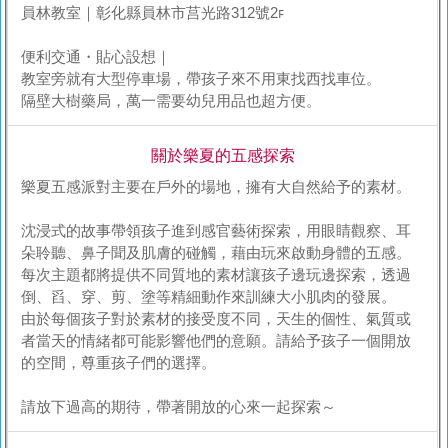
員林教室｜彰化縣員林市莒光路312號2ꜰ
便利交通・貼心設想｜
教室旁就有大型停車場，帶孩子來不用東找西找車位。
隔壁大樹藥局，萬一需要幼兒用品也超方便。
關於樂夏的五感探索
樂夏五感派對主要在戶外的場地，擁有大自然給予的素材。
沈浸式的故事帶領孩子進到感官藝術探索，用眼睛觀察、耳
朵聆聽、鼻子聞及肌膚的碰觸，藉由玩來啟動身體的五感。
每次主題都將提供不同質地的素材讓孩子邊玩邊探索，透過
倒、舀、穿、剪、塗等精細動作來訓練大小肌肉的發展。
由於每個孩子對於素材的接受度不同，天生的個性、氣質或
者當天的情緒都可能影響他們的意願。請給予孩子一個開放
的空間，尊重孩子們的選擇。
請放下過高的期待，帶著開放的心來一起探索～