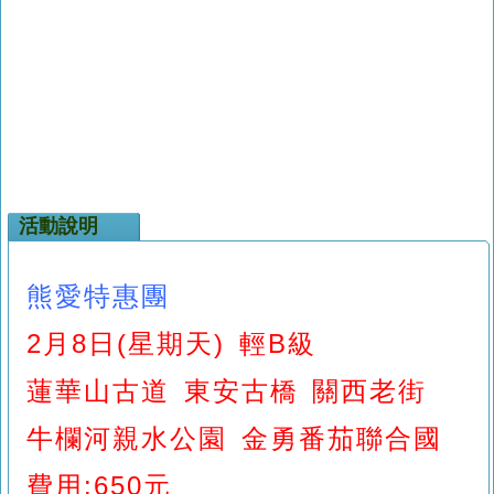
活動說明
熊愛特惠團
2月8日(星期天) 輕B級
蓮華山古道 東安古橋 關西老街
牛欄河親水公園
金勇番茄聯合國
費用:650元