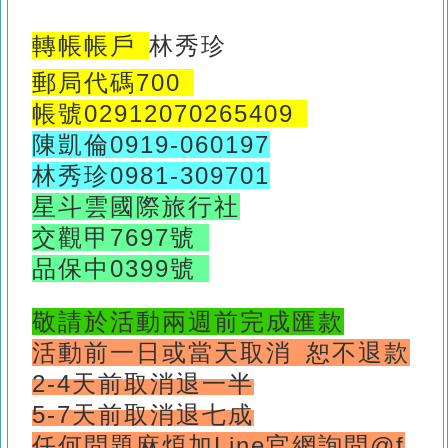
轉帳帳戶
林秀珍
郵局代碼700
帳號02912070265409
陳凱倫0919-060197
林秀珍0981-309701
星斗雲國際旅行社
交觀甲7697號
品保中0399號
敬請於活動兩週前完成匯款
活動前一日或當天取消 恕不退款
2-4天前取消退一半
5-7天前取消退七成
任何問題
麻煩加Line官網詢問@f