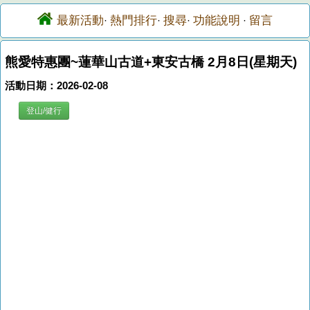
最新活動
熱門排行
搜尋
功能說明
留言
·
·
·
·
熊愛特惠團~蓮華山古道+東安古橋 2月8日(星期天)
活動日期：2026-02-08
登山/健行