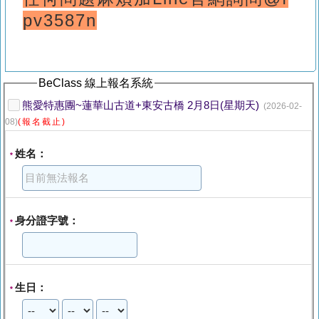
pv3587n
BeClass 線上報名系統
熊愛特惠團~蓮華山古道+東安古橋 2月8日(星期天)
(2026-02-
08)
(報名截止)
姓名：
*
身分證字號：
*
生日：
*