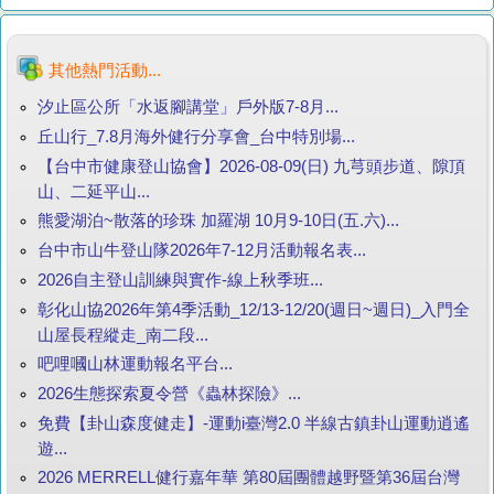
其他熱門活動...
汐止區公所「水返腳講堂」戶外版7-8月...
丘山行_7.8月海外健行分享會_台中特別場...
【台中市健康登山協會】2026-08-09(日) 九芎頭步道、隙頂
山、二延平山...
熊愛湖泊~散落的珍珠 加羅湖 10月9-10日(五.六)...
台中市山牛登山隊2026年7-12月活動報名表...
2026自主登山訓練與實作-線上秋季班...
彰化山協2026年第4季活動_12/13-12/20(週日~週日)_入門全
山屋長程縱走_南二段...
吧哩嘓山林運動報名平台...
2026生態探索夏令營《蟲林探險》...
免費【卦山森度健走】-運動i臺灣2.0 半線古鎮卦山運動逍遙
遊...
2026 MERRELL健行嘉年華 第80屆團體越野暨第36屆台灣