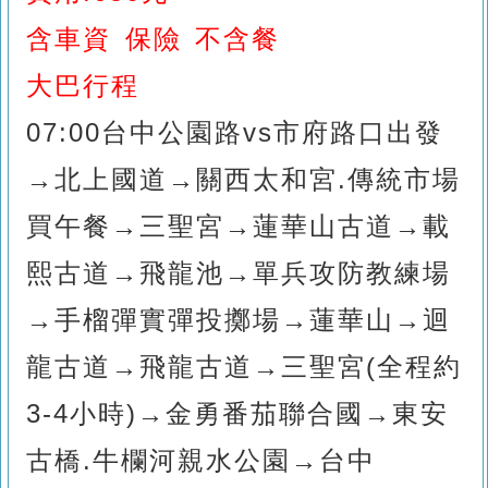
含車資 保險 不含餐
大巴行程
0
7
:00台中
公園路vs市府路口出發
→
北上國道
→關西太和宮.傳統市場
買午餐
→
三聖宮
→
蓮華山古道
→
載
熙古道
→
飛龍池
→
單兵攻防教練場
→
手榴彈實彈投擲場
→
蓮華山
→
迴
龍古道
→
飛龍古道
→
三聖宮(全程約
3-4小時)
→金勇番茄聯合國
→
東安
古橋.牛欄河親水公園→台中