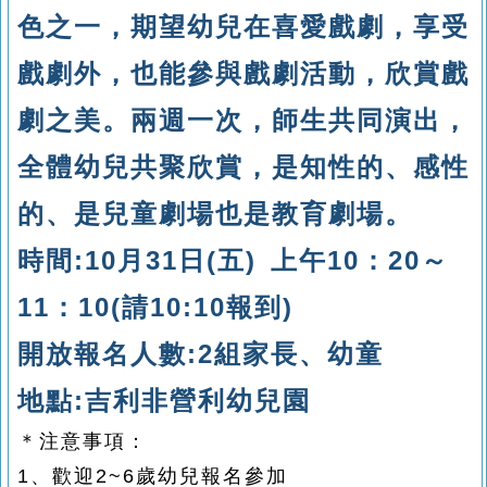
色之一，期望幼兒在喜愛戲劇，享受
戲劇外，也能參與戲劇活動，欣賞戲
劇之美。兩週一次，師生共同演出，
全體幼兒共聚欣賞，是知性的、感性
的、是兒童劇場也是教育劇場。
時間
:10
月3
1
日
(
五
)
上午
10
：
20
～
11
：
10(請10:10報到)
開放報名人數
:2
組家長、幼童
地點
:
吉利非營利幼兒園
＊注意事項：
1
、
歡迎2~6歲幼兒報名參加