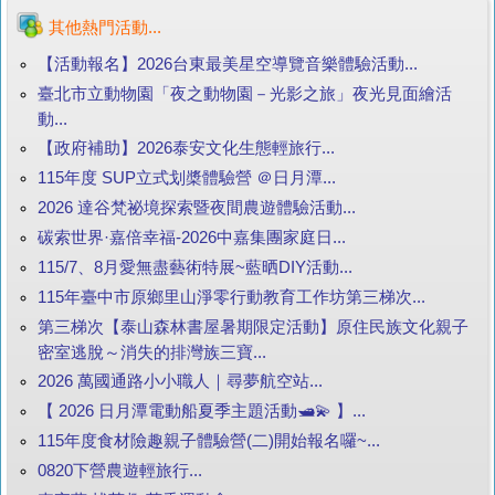
其他熱門活動...
【活動報名】2026台東最美星空導覽音樂體驗活動...
臺北市立動物園「夜之動物園－光影之旅」夜光見面繪活
動...
【政府補助】2026泰安文化生態輕旅行...
115年度 SUP立式划槳體驗營 ＠日月潭...
2026 達谷梵祕境探索暨夜間農遊體驗活動...
碳索世界·嘉倍幸福-2026中嘉集團家庭日...
115/7、8月愛無盡藝術特展~藍晒DIY活動...
115年臺中市原鄉里山淨零行動教育工作坊第三梯次...
第三梯次【泰山森林書屋暑期限定活動】原住民族文化親子
密室逃脫～消失的排灣族三寶...
2026 萬國通路小小職人｜尋夢航空站...
【 2026 日月潭電動船夏季主題活動🛥️💫 】...
115年度食材險趣親子體驗營(二)開始報名囉~...
0820下營農遊輕旅行...