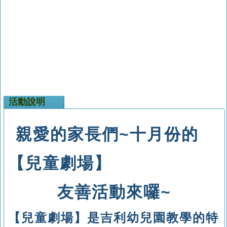
活動說明
親愛的家長們
~
十
月份
的
【
兒童劇場
】
友善
活動來囉
~
【
兒童劇場
】
是吉利幼兒園教學的特