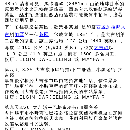
48m）清晰可見。馬卡魯峰（8481m）由於地球曲率的
原因看起來比珠穆朗瑪峰高，因為它比珠穆朗瑪峰近幾
英里。結束拍攝後回飯店沿途農村隨機停車拍照，接著
回飯店用早餐。
下午前往歡樂谷茶園，歡樂谷茶園 是印度
西孟加拉邦
大
吉
嶺
地區
的一個
茶園
。它成立於 1854 年，是大吉嶺第
二古老的茶園。該工廠佔地 177 公頃（440 英畝），
海拔 2,100 公尺（6,900 英尺），位於
大吉嶺
以
北 3 公里（1.9 英里）處，擁有 1500 多名員工。
飯店：ELGIN DARJEELING 或 MAYFAIR
第八天 3/25 大吉嶺市區街拍/下午舒基亞小鎮老街-大
吉嶺
早餐後穿梭於大吉嶺市區街道拍當地生活、信仰景象，
下午驅車前往一小時車程的舒基亞小鎮接到市場拍攝，
傍晚返回大吉嶺老火車站拍攝入夜的車站景象。
飯店：ELGIN DARJEELING 或 MAYFAIR
第九天3/26 大吉嶺—巴格多格拉/加爾各答
今日驅車兩小時前往巴格多格拉搭乘國內班機返回加爾
各答，抵達後前往飯店休息，我們利用飯店豪華舒適的
設備放鬆連日的疲勞。
飯店：ITC ROYAL BENGAL