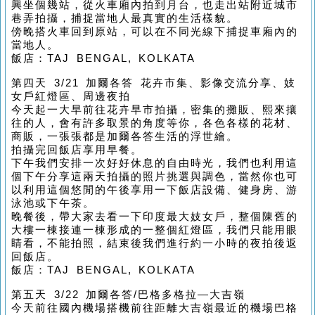
興坐個幾站，從火車廂內拍到月台，也走出站附近城市
巷弄拍攝，捕捉當地人最真實的生活樣貌。
傍晚搭火車回到原站，可以在不同光線下捕捉車廂內的
當地人。
飯店：TAJ BENGAL, KOLKATA
第四天 3/21 加爾各答 花卉市集、影像交流分享、妓
女戶紅燈區、周邊夜拍
今天起一大早前往花卉早市拍攝，密集的攤販、熙來攘
往的人，會有許多取景的角度等你，各色各樣的花材、
商販，一張張都是加爾各答生活的浮世繪。
拍攝完回飯店享用早餐。
下午我們安排一次好好休息的自由時光，我們也利用這
個下午分享這兩天拍攝的照片挑選與調色，當然你也可
以利用這個悠閒的午後享用一下飯店設備、健身房、游
泳池或下午茶。
晚餐後，帶大家去看一下印度最大妓女戶，整個陳舊的
大樓一棟接連一棟形成的一整個紅燈區，我們只能用眼
睛看，不能拍照，結束後我們進行約一小時的夜拍後返
回飯店。
飯店：TAJ BENGAL, KOLKATA
第五天 3/22 加爾各答/巴格多格拉—大吉嶺
今天前往國內機場搭機前往距離大吉嶺最近的機場巴格