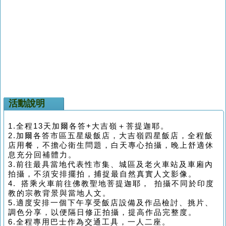
活動說明
1.全程13天加爾各答+大吉嶺＋菩提迦耶。
2.加爾各答市區五星級飯店，大吉嶺四星飯店，全程飯
店用餐，不擔心衛生問題，白天專心拍攝，晚上舒適休
息充分回補體力。
3.前往最具當地代表性市集、城區及老火車站及車廂內
拍攝，不須安排擺拍，捕捉最自然真實人文影像。
4. 搭乘火車前往佛教聖地菩提迦耶， 拍攝不同於印度
教的宗教背景與當地人文。
5.適度安排一個下午享受飯店設備及作品檢討、挑片、
調色分享，以便隔日修正拍攝，提高作品完整度。
6.全程專用巴士作為交通工具，一人二座。