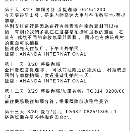
第十天 3/27 加爾各答-菩提迦耶 0645/1230
今天要很早出發，搭乘內陸高速火車前往佛教聖地-菩提
加耶。
特別安排這裡是因為這裡有極豐富的宗教題材可以拍
攝，有別於我們多數在在度都是拍攝印度教的畫面，在
這有 截然不同的宗教氛圍與圖騰， 同時也有傳統農村
的畫面可以捕捉。
抵達後先入住飯店，下午出外拍照。
飯店：ANANDA INTERNATIONAL
第十一天 3/28 菩提迦耶
全日漫遊菩提迦耶， 可以前往附近的龍洞山、村落或是
回到寺廟群拍攝，度過漫遊街拍的一天。
飯店：ANANDA INTERNATIONAL
第十二天 3/29 菩提迦耶/加爾各答/ TG314 0200/06
10
前往機場飛往加爾各答，搭乘國際航班飛往曼谷。
第十三天 3/30 曼谷/台北 TG632 0825/1305＋1
搭乘班機在曼谷轉機返回台北。