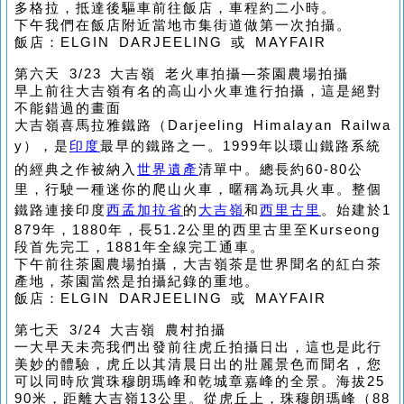
多格拉，抵達後驅車前往飯店，車程約二小時。
下午我們在飯店附近當地市集街道做第一次拍攝。
飯店：ELGIN DARJEELING 或 MAYFAIR
第六天 3/23 大吉嶺 老火車拍攝—茶園農場拍攝
早上前往大吉嶺有名的高山小火車進行拍攝，這是絕對
不能錯過的畫面
大吉嶺喜馬拉雅鐵路（Darjeeling Himalayan Railwa
y），是
印度
最早的鐵路之一。1999年以環山鐵路系統
的經典之作被納入
世界遺產
清單中。總長約60-80公
里，行駛一種迷你的爬山火車，暱稱為玩具火車。整個
鐵路連接印度
西孟加拉省
的
大吉嶺
和
西里古里
。始建於1
879年，1880年，長51.2公里的西里古里至Kurseong
段首先完工，1881年全線完工通車。
下午前往茶園農場拍攝，大吉嶺茶是世界聞名的紅白茶
產地，茶園當然是拍攝紀錄的重地。
飯店：ELGIN DARJEELING 或 MAYFAIR
第七天 3/24 大吉嶺 農村拍攝
一大早天未亮我們出發前往虎丘拍攝日出，這也是此行
美妙的體驗，虎丘以其清晨日出的壯麗景色而聞名，您
可以同時欣賞珠穆朗瑪峰和乾城章嘉峰的全景。海拔25
90米，距離大吉嶺13公里。從虎丘上，珠穆朗瑪峰（88