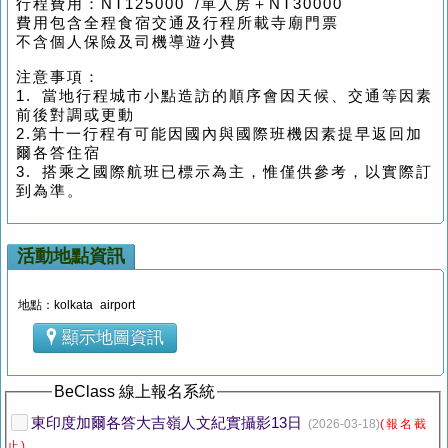
行程費用：NT125000 /單人房＋NT30000
費用包含全程食宿交通及行程所載寺廟門票
不含個人保險及司機導遊小費
注意事項：
1. 當地行程城市小點造訪的順序會因天候、交通等因素
前後對調或更動
2.第十一行程有可能因國內與國際班機因素提早返回加
爾各答住宿
3.
搭乘之國際航班已標示為主，惟僅供參考，以實際訂
到為準。
活動地點資訊
地點：kolkata airport
顯示地圖資訊
BeClass 線上報名系統
東印度加爾各答大吉嶺人文紀實攝影13日
(2026-03-18)
(報名截
止)