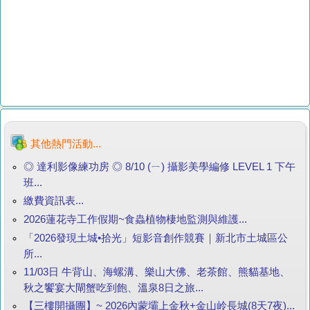
其他熱門活動...
◎ 達利影像練功房 ◎ 8/10 (ㄧ) 攝影美學編修 LEVEL 1 下午
班...
繳費資訊表...
2026蓮花寺工作假期~食蟲植物棲地監測與維護...
「2026發現土城•拾光」短影音創作競賽｜新北市土城區公
所...
11/03日 牛背山、海螺溝、樂山大佛、老茶館、熊貓基地、
秋之饗宴大閘蟹吃到飽、溫泉8日之旅...
【三樓開攝團】~ 2026內蒙壩上金秋+金山岭長城(8天7夜)...