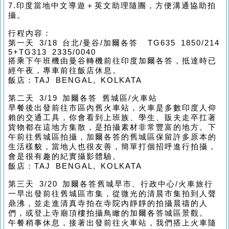
7.印度當地中文導遊＋英文助理隨團，方便溝通協助拍
攝。
行程內容：
第一天 3/18 台北/曼谷/加爾各答 TG635 1850/214
5+TG313 2335/0040
搭乘下午班機由曼谷轉機前往印度加爾各答，抵達時已
經午夜，專車前往飯店休息。
飯店：TAJ BENGAL, KOLKATA
第二天 3/19 加爾各答 舊城區/火車站
早餐後出發前往市區內舊火車站，火車是多數印度人仰
賴的交通工具，你會看到上班族、學生、販夫走卒扛著
貨物都在這地方集散，是拍攝素材非常豐富的地方。下
午前往舊城區拍攝，加爾各答的舊城區保留許多原本的
生活樣貌，當地人也很友善，簡單打個招呼進行拍攝，
會是很有趣的紀實攝影體驗。
飯店：TAJ BENGAL, KOLKATA
第三天 3/20 加爾各答舊城早市、行政中心/火車旅行
一早出發前往舊城區市集，從微光的清晨市集拍到人聲
鼎沸，並走進清真寺拍在寺院內靜靜的拍攝晨禱的人
們，或登上寺廟頂樓拍攝鳥瞰的加爾各答城區景觀。
午餐稍事休息，接著出發前往火車站，我們搭上火車隨