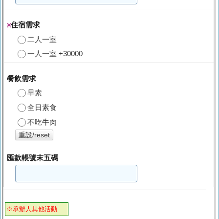
住宿需求
※
二人一室
一人一室 +30000
餐飲需求
早素
全日素食
不吃牛肉
重設/reset
匯款帳號末五碼
※承辦人其他活動