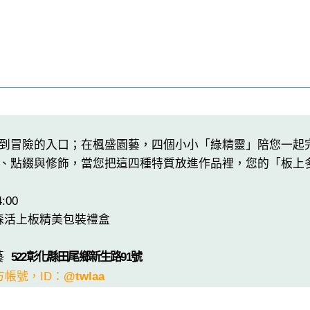
到冒險的入口；在楓盛園藝，四個小小「綠精靈」陪您一起
、點綴與修飾，當您把這四種特質放進作品裡，您的「板上
:00
心森活上板精美包裝禮盒
園藝
522彰化縣田尾鄉新生路91號
方帳號，ID：
@twlaa