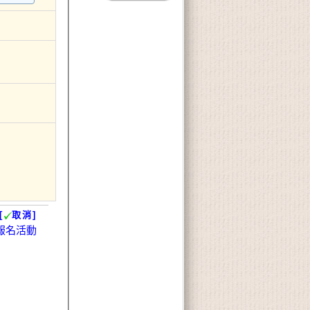
[
取消]
報名活動