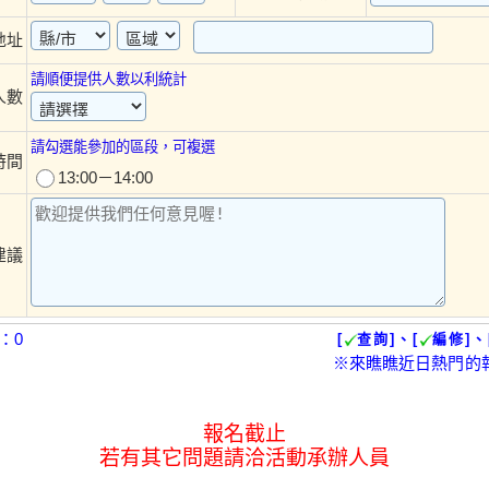
地址
請順便提供人數以利統計
人數
請勾選能參加的區段，可複選
時間
13:00－14:00
建議
：0
[
查詢]、[
編修]、
※來瞧瞧近日熱門的
報名截止
若有其它問題請洽活動承辦人員