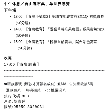
中午休息／自由逛市集、羊世界導覽
下午場
13:00
【食農小講堂
2
】認識在地農業與
3
章
1Q
有獎微答
（5
0
分鐘）
14:00
【食農教育】「過嶺草莓瓜果農園」瓜果蜜氣泡水
（
50
分鐘）
15:00
【食農教育】「悅福自然農場」陽台彩色萵苣
（5
0
分鐘）
收尾
【市集結束】
17:00
*********************************************************************
********************
❤️
匯款帳號 (匯款才算報名成功) 並MAIL告知匯款後5碼
匯款銀行: 聯邦銀行 -北桃園分行
銀行代碼:803
戶名:胡真萍
帳號:05950-8029031