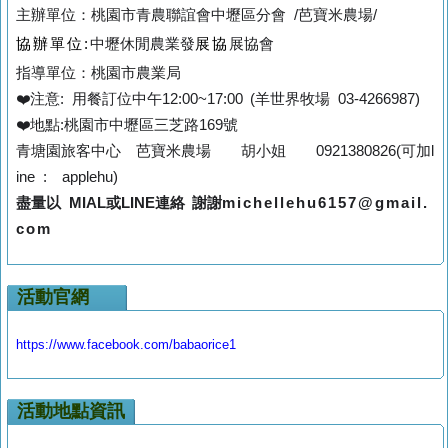
主辦單位：桃園市青農聯誼會中壢區分會 /
芭寶米農場/
協辦單位:
中壢休閒農業發
展協
展協
會
指導單位：桃園市農業局
❤️
注意: 用餐訂位中午12:00~17:00 (羊世界牧場 03-4266987
)
❤️
地點:桃園市中壢區三芝路169號
青塘園旅客中心 芭寶米農場 胡小姐 0921380826(可加l
ine : applehu)
盡量以 MIAL或LINE連絡 謝謝
michellehu6157@gmail.
com
活動官網
https://www.facebook.com/babaorice1
活動地點資訊