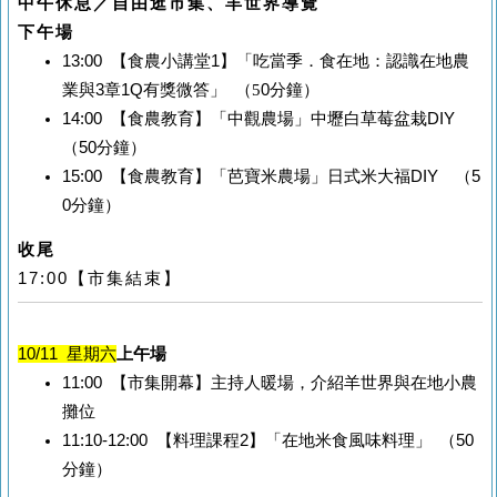
中午休息／自由逛市集、羊世界導覽
下午場
13:00
【食農小講堂
1
】
「吃當季．食在地：認識在地農
業與
3
章
1Q
有獎微答」
（5
0
分鐘）
14:00
【食農教育】「中觀農場」中壢白草莓盆栽
DIY
（
50
分鐘）
15:00
【食農教育】「芭寶米農場」日式米大福
DIY
（
5
0
分鐘）
收尾
17:00
【市集結束】
10/11
星期六
上午場
11:00
【市集開幕】主持人暖場，介紹羊世界與在地小農
攤位
11:10-12:00
【料理課程
2
】「在地米食風味料理」
（
50
分鐘）