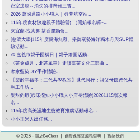
密室逃脫～消失的排灣族三寶...
2026 萬國通路小小職人｜尋夢航空站...
115年度食材險趣親子體驗營(二)開始報名囉~...
來宜蘭‧找茶趣 茶香運動會...
[慈濟大學]115年度親海無礙、樂齡弱勢海洋獨木舟與SUP體
驗活動...
🎨 嘉義市親子圍棋日｜親子繪圖活動...
《茶金歲月．北茶風華》走讀臺茶文化三部曲...
客家藍染DIY手作體驗...
【樂齡幸福學：三代共學教室】世代同行：祖父母節跨代共
融工作坊...
樂甜釣蝦(蝦咪攏知小小職人小店長體驗)20261115場次報
名...
115年度高美濕地生態教育推廣活動報名...
小小玉米人出任務...
© 2025 -
|
|
關於BeClass
個資保護暨服務聲明
聯絡我們