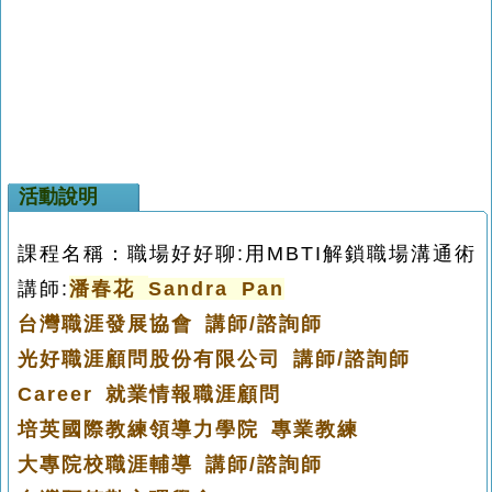
活動說明
課程名稱：
職場好好聊:用MBTI解鎖職場溝通術
講師:
潘
春花
Sandra
Pan
台灣職涯發展協會 講師
/
諮詢師
光
好職涯顧問
股份有限公司 講師
/
諮詢師
Career
就業情報職涯顧問
培英國際教練領導力學院 專業教練
大專院校
職涯
輔導 講師
/
諮詢師