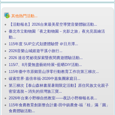
其他熱門活動...
【活動報名】2026台東最美星空導覽音樂體驗活動...
臺北市立動物園「夜之動物園－光影之旅」夜光見面繪活
動...
115年度 SUP立式划槳體驗營 ＠日月潭...
2026音樂山城嬉遊平溪小旅行...
2026 達谷梵祕境探索暨夜間農遊體驗活動...
115/7、8月愛無盡藝術特展~藍晒DIY活動...
115年臺中市原鄉里山淨零行動教育工作坊第三梯次...
碳索世界·嘉倍幸福-2026中嘉集團家庭日...
第三梯次【泰山森林書屋暑期限定活動】原住民族文化親子
密室逃脫～消失的排灣族三寶...
2026年台東小野柳自然教室——夜訪小野柳報名表...
115年食農教育創新整合計畫-田中鎮農會-福「桂」滿「圓」
食農體驗活動...