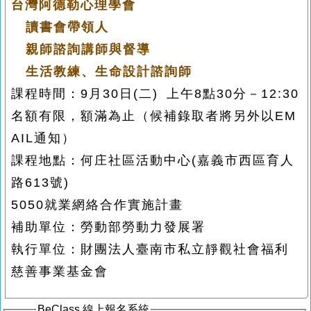
台灣
阿德勒心理學會
讀書會帶領
人
親
師諮詢講師與督導
生活
教練、生命設計諮詢師
課程時間：9月30日(二) 上午8點30分－12:30
名額有限，額滿為止（候補錄取者將另外以EM
AIL通知）
課程地點：何庄社區活動中心(嘉義市西區育人
路613號)
5050就業網絡合作實施計畫
補助單位：勞動部勞動力發展署
執行單位：財團法人臺南市私立靜觀社會福利
慈善事業基金會
BeClass 線上報名系統