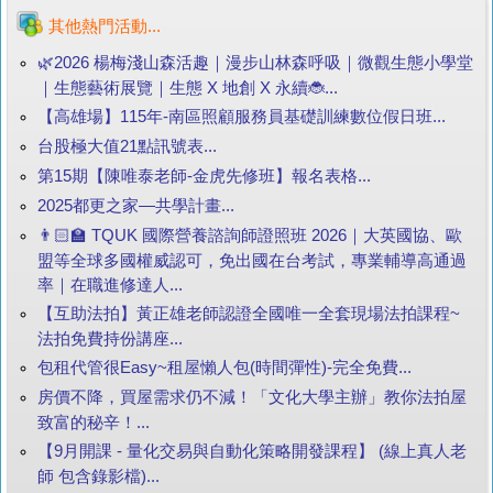
其他熱門活動...
🌿2026 楊梅淺山森活趣｜漫步山林森呼吸｜微觀生態小學堂
｜生態藝術展覽｜生態 X 地創 X 永續🐞...
【高雄場】115年-南區照顧服務員基礎訓練數位假日班...
台股極大值21點訊號表...
第15期【陳唯泰老師-金虎先修班】報名表格...
2025都更之家—共學計畫...
👨🏻‍🏫 TQUK 國際營養諮詢師證照班 2026｜大英國協、歐
盟等全球多國權威認可，免出國在台考試，專業輔導高通過
率｜在職進修達人...
【互助法拍】黃正雄老師認證全國唯一全套現場法拍課程~
法拍免費持份講座...
包租代管很Easy~租屋懶人包(時間彈性)-完全免費...
房價不降，買屋需求仍不減！「文化大學主辦」教你法拍屋
致富的秘辛！...
【9月開課 - 量化交易與自動化策略開發課程】 (線上真人老
師 包含錄影檔)...