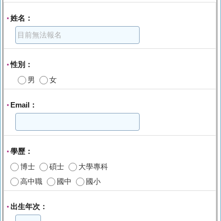
姓名：
*
性別：
*
男
女
Email：
*
學歷：
*
博士
碩士
大學專科
高中職
國中
國小
出生年次：
*