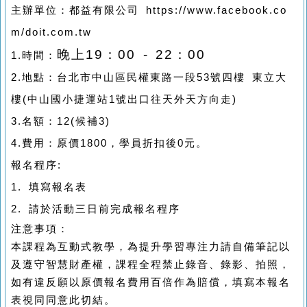
主辦單位：都益有限公司
https://www.facebook.co
m/doit.com.tw
晚上
19
：
00 - 22
：0
0
1.
時間：
2.
地點：台北市中山區民權東路一段
53
號四樓
東立大
樓
(
中山國小捷運站
1
號出口往天外天方向走
)
3.
名額：12
(
候補
3)
4.
費用：原價
1800，學員折扣後0元。
報名程序
:
1. 填寫報名表
2. 請於活動三日前完成報名程序
注意事項：
本課程為互動式教學，為提升學習專注力請自備筆記以
及遵守智慧財產權，課程全程禁止錄音、錄影、拍照，
如有違反願以原價報名費用百倍作為賠償，填寫本報名
表視同同意此切結。