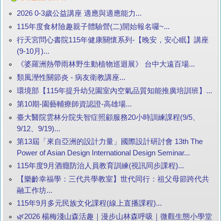
2026 0-3歲公益講座 適應與適應能力...
115年度食材險趣親子體驗營(二)開始報名囉~...
行天宮問心書院115年健康關懷系列-【晚安，安心眠】講座
(9-10月)...
《婆羅洲熱帶雨林野生動植物巡迴展》 台中大遠百場...
類風溼性關節炎 - 病友衛教講座...
環境部【115年提升幼兒園室內空氣品質知能推廣培訓班】...
第10期-園藝輔療師資認證-高雄場...
臺大醫院雲林分院失智症照顧服務20小時訓練課程(9/5、
9/12、9/19)...
第13屆「來自亞洲的設計力量」國際設計研討會 13th The
Power of Asian Design International Design Seminar...
115年度9月酒癮防治人員教育訓練(視訊同步課程)...
【樂齡幸福學：三代共學教室】世代同行：祖父母節跨代共
融工作坊...
115年9月多元民族文化課程(線上直播課程)...
🌿2026 楊梅淺山森活趣｜漫步山林森呼吸｜微觀生態小學堂