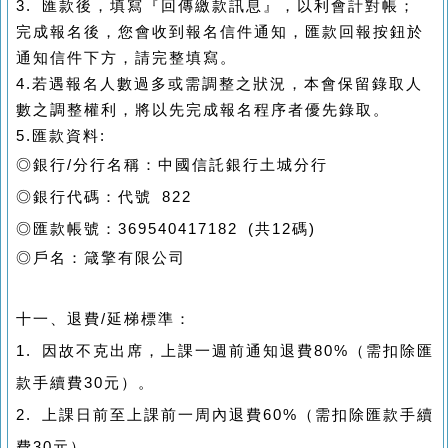
3. 匯款後，填寫『回傳繳款訊息』，以利會計對帳；
完成報名後，您會收到報名信件通知，匯款回報按鈕於
通知信件下方，請完整填寫。
4.若遇報名人數過多或需調整之狀況，本會保留錄取人
數之調整權利，將以先完成報名程序者優先錄取。
5.匯款資料:
◎銀行/分行名稱：中國信託銀行土城分行
◎銀行代碼：代號 822
◎匯款帳號：369540417182 (共12碼)
◎戶名：箴擎有限公司
十一、退費/延梯標準：
1. 因故不克出席，上課一週前通知退費80%（需扣除匯
款手續費30元）。
2. 上課日前至上課前一周內退費60%（需扣除匯款手續
費30元）。