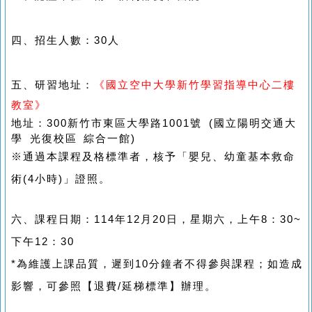
四、招生人數：30人
五、研習地址：
《
國立空中大學新竹學習指導中心二樓
教室》
地址
：300新竹市東區大學路1001號 (
國立陽明交通大
學 光復校區 綜合一館)
※通過本課程及格標準者，核予「嬰兒、幼童基本救命
術(4小時)」證照。
六、課程日期：114年12月20日，星期六，上午8：30~
下午12：30
*為維護上課品質，遲到10分鐘者不得參與課程；如造成
影響，可參照【退費/延梯標準】辦理。