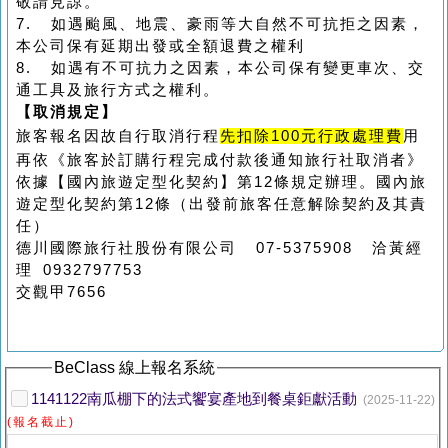
敬請見諒。
7. 如遇颱風、地震、豪雨等大自然不可抗拒之因素，
本公司保有延期出發或全額退費之權利
8. 如遇有不可抗力之因素，本公司保有變更車次、交
通工具及旅行方式之權利。
【取消規定】
旅客報名因故自行取消行程
先扣除100元行政處理費
用
再依《旅客於訂購行程完成付款後通知旅行社取消者》
依據【國內旅遊定型化契約】第12條規定辦理。國內旅
遊定型化契約第12條（出發前旅客任意解除契約及其責
任）
德川國際旅行社股份有限公司 07-5375908 洽黃經
理 0932797753
交觀甲7656
BeClass 線上報名系統
1141122南瓜棚下的法式饗宴產地到餐桌鉅獻活動
(2025-11-22)
(報名截止)