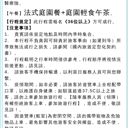
醫療險。
法式庭園餐
+
庭園輕食午茶
【午餐】
。
【行程規定】
此行程需報名
《36位以上》
方可成行。
【注意事項】
1. 貴賓請依規定地點及時間內準時集合。
2. 本行程不負責因可歸責於旅客事由（如遲到等）所
導致無法成行之損失，請參閱《國內旅遊定型化契約
書》。
3. 行程載明之行車時間僅供參考，行程順序將視情況
前後更動，請見諒。
4. 請旅客手機保持暢通，以利當日服務人員可與您聯
繫。
5. 疫情期間，如非必要，請旅客於遊覽車上全程配帶
口罩，以維護自身健康；如額溫超過37.5C以上之旅
客，請勿上車參加旅遊行程，【隨車服務人員（領隊）
有權拒絕旅客上車，參加旅遊行程】，造成不便，敬請
見諒！。
6. 因遊覽車(船室)為密閉空間，請勿攜帶寵物及危險
物品上車，避免影響其他遊客安全與權益。造成不便，