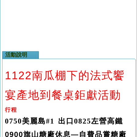
活動說明
1122
南瓜棚下的法式饗
宴產地到餐桌鉅獻活動
行程
0750
美麗島
#1
出口
0825
左營高鐵
0900
旗山糖廠休息
—
自費品嘗糖廠