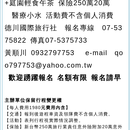
+
庭園輕食午茶 保險
250
萬
20
萬
醫療小水 活動費不含個人消費
德川國際旅行社
報名專線
07-53
75822
傳真
07-5375733
黃順川
0932797753 e-mail qo
o797753@yahoo.com.tw
歡迎踴躍報名 名額有限 報名請早
主辦單位保留行程變更權
【每人費用1980
元費用內含】
【交通】報到後遊程車資及領隊費不含個人消費。
【活動】表列行程視實際情況調整。
【保險】新台幣250萬旅行業責任意外險附加20萬意外