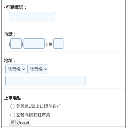
行動電話：
*
市話：
(
)
分機
地址：
上車地點
美麗島1號出口陽信銀行
左營高鐵彩虹市集
重設/reset