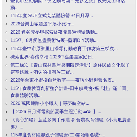
臺北市立動物園「夜之動物園－光影之旅」夜光見面繪活
動...
115年度 SUP立式划槳體驗營 ＠日月潭...
2026音樂山城嬉遊平溪小旅行...
2026 達谷梵祕境探索暨夜間農遊體驗活動...
115/7、8月愛無盡藝術特展~藍晒DIY活動...
115年臺中市原鄉里山淨零行動教育工作坊第三梯次...
碳索世界·嘉倍幸福-2026中嘉集團家庭日...
第三梯次【泰山森林書屋暑期限定活動】原住民族文化親子
密室逃脫～消失的排灣族三寶...
2026年台東小野柳自然教室——夜訪小野柳報名表...
115年食農教育創新整合計畫-田中鎮農會-福「桂」滿「圓」
食農體驗活動...
2026 萬國通路小小職人｜尋夢航空站...
【 2026 日月潭電動船夏季主題活動🛥️💫 】...
《真心加場》荳荳多肉手作農場-食農教育體驗《小黃瓜農食
趣》...
115年度食材險趣親子體驗營(二)開始報名囉~...