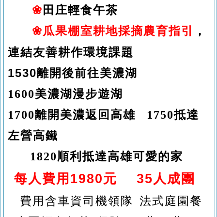
❀
田庄輕食午茶
❀
，
瓜果棚室耕地採摘農育指引
連結友善耕作環境課題
1530
離開後前往美濃湖
1600
美濃湖漫步遊湖
1700
離開美濃返回高雄
1750
抵達
左營高鐵
1820
順利抵達高雄可愛的家
每人費用
1980
元
35
人成團
費用含車資司機領隊 法式庭園餐