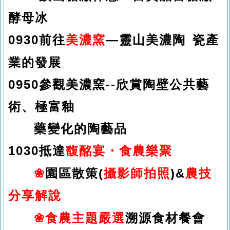
酵母冰
0930
前往
—
靈山美濃陶 瓷產
美濃窯
業的發展
0950
參觀美濃窯
--
欣賞陶壁公共藝
術、極富釉
藥變化的陶藝品
1030
抵達
馥酩宴・食農樂聚
❀
園區散策
(
)&
攝影師拍照
農技
分享解說
❀
溯源食材餐會
食農主題嚴選