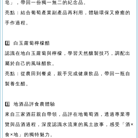
皂」，帶回一份獨一無二的紀念品。
亮點：結合葡萄產業副產品再利用，體驗環保又療癒的
手作過程。
2️⃣ 白玉蘿蔔檸檬醋
認識在地白玉蘿蔔與檸檬，學習天然釀製技巧，調配出
屬於自己的風味醋飲。
亮點：從農田到餐桌，親手完成健康飲品，帶回一瓶自
製養生醋。
3️⃣ 地酒品評食農體驗
來自三家酒莊親自帶領，品評在地葡萄酒，透過專業導
覽與品酒過程，深度認識水流東的風土故事，感受「酒×
食×地」的獨特魅力。