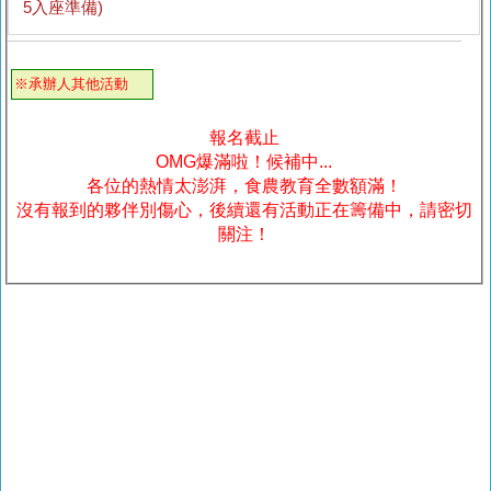
5入座準備)
※承辦人其他活動
報名截止
OMG爆滿啦！候補中...
各位的熱情太澎湃，食農教育全數額滿！
沒有報到的夥伴別傷心，後續還有活動正在籌備中，請密切
關注！