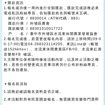
🍷匯款資訊
1.報名成功後一周內進行全額匯款，匯款完成請務必來
電或私訊粉絲專頁，告知匯款姓名與帳號末五碼。
銀行代號 / 8830014（ATM代碼：883）
匯款行庫 / 外埔區農會
匯款帳號 / 88301010017722
戶 名 / 臺中市外埔區水流東休閒農業發展協會
2.報名完成後，若需更改報名內容，請於上班時間(09:0
0-17:00)電洽04-26832311#205、來訊Line@（帳號
@152hkhsv）、水流東休閒農業區FB/IG、水流東紅酒
音樂祭FB 確認。
3.主辦單位保有隨時修改活動內容，以及終止活動之權
利；若有任何變更或注意事項將另行公布於粉絲專頁，
恕不各別通知。
🍷報名前須知
1.請務必確認報名資料是否正確。
2.本活動對所有民眾開放報名，無需購買音樂祭門票即