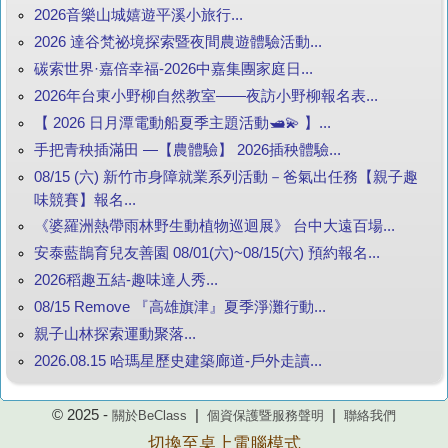
2026音樂山城嬉遊平溪小旅行...
2026 達谷梵祕境探索暨夜間農遊體驗活動...
碳索世界·嘉倍幸福-2026中嘉集團家庭日...
2026年台東小野柳自然教室——夜訪小野柳報名表...
【 2026 日月潭電動船夏季主題活動🛥️💫 】...
手把青秧插滿田 —【農體驗】 2026插秧體驗...
08/15 (六) 新竹市身障就業系列活動－爸氣出任務【親子趣
味競賽】報名...
《婆羅洲熱帶雨林野生動植物巡迴展》 台中大遠百場...
安泰藍鵲育兒友善園 08/01(六)~08/15(六) 預約報名...
2026稻趣五結-趣味達人秀...
08/15 Remove 『高雄旗津』夏季淨灘行動...
親子山林探索運動聚落...
2026.08.15 哈瑪星歷史建築廊道-戶外走讀...
© 2025 -
|
|
關於BeClass
個資保護暨服務聲明
聯絡我們
切換至桌上電腦模式