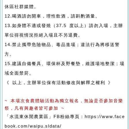
休區社群媒體。
12.喝酒請勿開車，理性飲酒，請斟酌酒量。
13.如身體不適或發燒（37.5 度以上）請勿入場，主辦
單位得視情況拒絕入場且不另退費。
14.禁止攜帶危險物品、毒品進場；違法行為將移送警
方。
15.建議自備餐具、環保杯及野餐墊，維護場地整潔；場
域全面禁菸。
《 以上，主辦單位保有活動修改與解釋之權利 》
~ 本場次食農體驗活動為獨立報名，無論是否參加音樂
祭，凡有興趣者皆可參加 ~
「水流東休閒農業區」FB粉絲專頁：https://www.face
book.com/waipu.sldata/