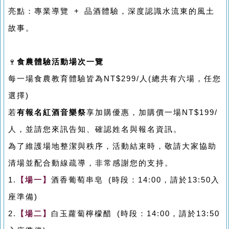
亮點：專業導覽 + 品酒體驗，深度認識水流東的風土
故事。
🍷
食農體驗活動場次一覽
每一場食農教育體驗皆為NT$299/人(總共有六場，任您
選擇)
若
有報名紅酒音樂祭
享加購優惠，加購價一場NT$199/
人，並請您來訊告知、確認姓名與報名資訊。
為了維護場地整潔與秩序，活動結束時，敬請大家協助
清場並配合動線疏導，非常感謝您的支持。
1.
【場一
】
酒香葡萄串皂 (時段：14:00，請於13:50入
座準備)
2.
【場二
】
白玉蘿蔔檸檬醋 (時段：14:00，請於13:50