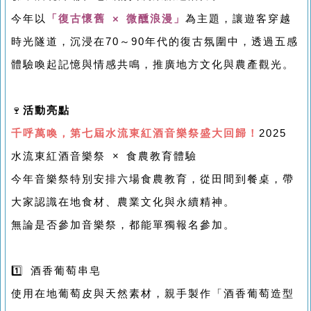
今年以
「復古懷舊 × 微醺浪漫」
為主題，讓遊客穿越
時光隧道，沉浸在70～90年代的復古氛圍中，透過五感
體驗喚起記憶與情感共鳴，推廣地方文化與農產觀光。
🍷
活動亮點
千呼萬喚，第七屆水流東紅酒音樂祭盛大回歸！
2025
水流東紅酒音樂祭 × 食農教育體驗
今年音樂祭特別安排六場食農教育，從田間到餐桌，帶
大家認識在地食材、農業文化與永續精神。
無論是否參加音樂祭，都能單獨報名參加。
1️⃣ 酒香葡萄串皂
使用在地葡萄皮與天然素材，親手製作「酒香葡萄造型