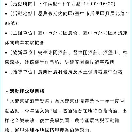
●【活動時間】下午兩點~下午四點(14:00~16:00)
●【活動地點】恩典假期烤肉區(臺中市后里區月眉北路4
86號)
●【主辦單位】臺中市外埔區農會、臺中市外埔區水流東
休閒農業發展協會
●【協辦單位】樹生休閒酒莊、督拿開酒莊、酒堡庄、檸
檬森林、沐薇馨手作皂坊、馬建安園藝技師事務所
●【指導單位】農業部農村發展及水土保持署臺中分署
🍷
活動理念與目標
「水流東紅酒音樂祭」為水流東休閒農業區一年一度重
點活動，今年邁入第7屆，透過結合在地特色葡萄酒、多
樣化音樂表演、復古美學氛圍、農特產展售與互動體
驗，展現外埔在地風情與農業旅遊潛力。