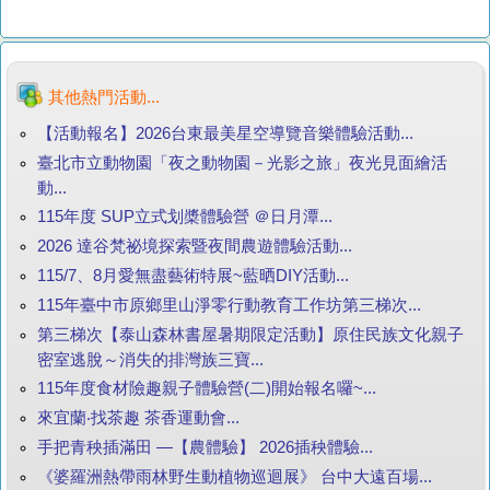
其他熱門活動...
【活動報名】2026台東最美星空導覽音樂體驗活動...
臺北市立動物園「夜之動物園－光影之旅」夜光見面繪活
動...
115年度 SUP立式划槳體驗營 ＠日月潭...
2026 達谷梵祕境探索暨夜間農遊體驗活動...
115/7、8月愛無盡藝術特展~藍晒DIY活動...
115年臺中市原鄉里山淨零行動教育工作坊第三梯次...
第三梯次【泰山森林書屋暑期限定活動】原住民族文化親子
密室逃脫～消失的排灣族三寶...
115年度食材險趣親子體驗營(二)開始報名囉~...
來宜蘭‧找茶趣 茶香運動會...
手把青秧插滿田 —【農體驗】 2026插秧體驗...
《婆羅洲熱帶雨林野生動植物巡迴展》 台中大遠百場...