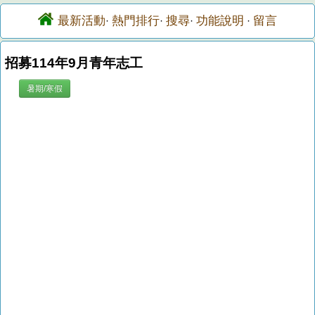
最新活動
熱門排行
搜尋
功能說明
留言
·
·
·
·
招募114年9月青年志工
暑期/寒假