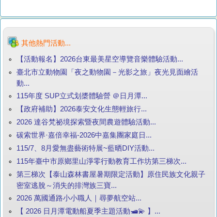
其他熱門活動...
【活動報名】2026台東最美星空導覽音樂體驗活動...
臺北市立動物園「夜之動物園－光影之旅」夜光見面繪活
動...
115年度 SUP立式划槳體驗營 ＠日月潭...
【政府補助】2026泰安文化生態輕旅行...
2026 達谷梵祕境探索暨夜間農遊體驗活動...
碳索世界·嘉倍幸福-2026中嘉集團家庭日...
115/7、8月愛無盡藝術特展~藍晒DIY活動...
115年臺中市原鄉里山淨零行動教育工作坊第三梯次...
第三梯次【泰山森林書屋暑期限定活動】原住民族文化親子
密室逃脫～消失的排灣族三寶...
2026 萬國通路小小職人｜尋夢航空站...
【 2026 日月潭電動船夏季主題活動🛥️💫 】...