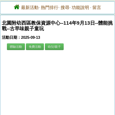
最新活動
熱門排行
搜尋
功能說明
留言
·
·
·
·
北園附幼西區教保資源中心--114年9月13日--體能挑
戰--古早味親子童玩
活動日期：2025-09-13
體驗活動
免費活動
幼兒/親子