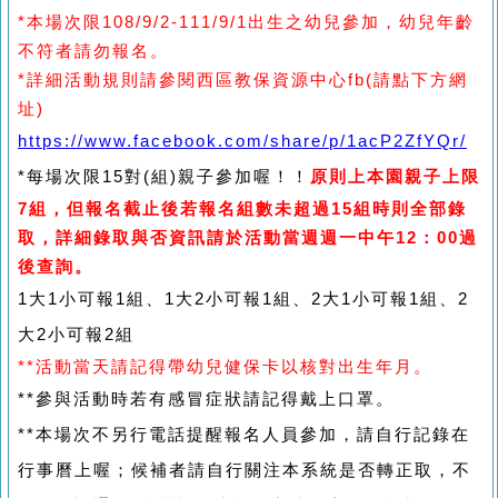
*本場次限108/9/2-111/9/1出生之幼兒參加，幼兒年齡
不符者請勿報名。
*詳細活動規則請參閱西區教保資源中心fb(請點下方網
址)
https://www.facebook.com/share/p/1acP2ZfYQr/
*每場次限15對(組)親子參加喔！！
原則上本園親子上限
7組，但報名截止後若報名組數未超過15組時則全部錄
取，詳細錄取與否資訊請於活動當週週一中午12：00過
後查詢。
1大1小可報1組、1大2小可報1組、2大1小可報1組、2
大2小可報2組
**活動當天請記得帶幼兒健保卡以核對出生年月。
**參與活動時若有感冒症狀請記得戴上口罩。
**本場次不另行電話提醒報名人員參加，請自行記錄在
行事曆上喔；候補者請自行關注本系統是否轉正取，不