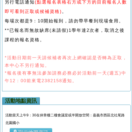
另行電話通知
(點選報名表格右方或下方的目前報名人數
即可看到正取或候補資格)
。
每場次都是9：10開始報到，請勿帶早餐到現場食用。
**已報名而無故缺席(未請假)1學年達2次者，取消之後
課程的報名資格。
*活動日期前一天請候補者再次上網確認是否轉為正取，
本中心不另行通知。
*報名後有事無法參加請務必務必於活動前一天(週五)中
午12：00前來電2382158通知。
活動地點資訊
活動當天上午9：30在倬章樓二樓會議室或半開放空間：嘉義市西區北社尾路
北園國小