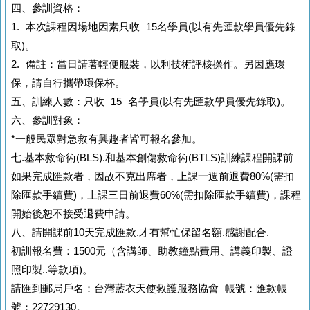
四、參訓資格：
1. 本次課程因場地因素只收 15名學員(以有先匯款學員優先錄
取)。
2. 備註：當日請著輕便服裝，以利技術評核操作。另因應環
保，請自行攜帶環保杯。
五、訓練人數：只收 15 名學員(以有先匯款學員優先錄取)。
六、參訓對象：
*一般民眾對急救有興趣者皆可報名參加。
七.基本救命術(BLS).和基本創傷救命術(BTLS)訓練課程開課前
如果完成匯款者，因故不克出席者，上課一週前退費80%(需扣
除匯款手續費)，上課三日前退費60%(需扣除匯款手續費)，課程
開始後恕不接受退費申請。
八、請開課前10天完成匯款.才有幫忙保留名額.感謝配合.
初訓報名費：1500元（含講師、助教鐘點費用、講義印製、證
照印製..等款項)。
請匯到郵局戶名：台灣藍衣天使救護服務協會 帳號：匯款帳
號：22729130。