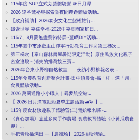
115年度 SUP立式划槳體驗營 ＠日月潭...
2026 達谷梵祕境探索暨夜間農遊體驗活動...
【政府補助】2026泰安文化生態輕旅行...
碳索世界·嘉倍幸福-2026中嘉集團家庭日...
115/7、8月愛無盡藝術特展~藍晒DIY活動...
115年臺中市原鄉里山淨零行動教育工作坊第三梯次...
第三梯次【泰山森林書屋暑期限定活動】原住民族文化親子
密室逃脫～消失的排灣族三寶...
2026年台東小野柳自然教室——夜訪小野柳報名表...
115年食農教育創新整合計畫-田中鎮農會-福「桂」滿「圓」
食農體驗活動...
2026 萬國通路小小職人｜尋夢航空站...
【 2026 日月潭電動船夏季主題活動🛥️💫 】...
115年度食材險趣親子體驗營(二)開始報名囉~...
《真心加場》荳荳多肉手作農場-食農教育體驗《小黃瓜農食
趣》...
手把青秧插滿田 —【農體驗】 2026插秧體驗...