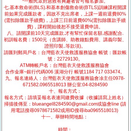
*一般民眾對急救有興趣者皆可報名參加。
七.基本救命術(BLS).和基本創傷救命術(BTLS)訓練課程開課
前如果完成匯款者，因故不克出席者，上課一週前退費80%
(需扣除匯款手續費)，上課三日前退費60%(需扣除匯款手續
費)，課程開始後恕不接受退費申請。
八、請開課前10天完成匯款.才有幫忙保留名額.感謝配合.
初訓報名費：1500元（含講師、助教鐘點費用、講義印製、
證照印製..等款項)。
請匯到郵局戶名：台灣藍衣天使救護服務協會 帳號：匯款帳
號：22729130。
ATM轉帳戶名：台灣藍衣天使救護服務協會
合作金庫~銀行代碼006 溪湖分行 帳號1184 717 033474。
九、報名連絡人：台灣藍衣天使救護服務協會凃主任0978-
671582.0965518013 辦公室:04-8284590
十、報名方式：
報名方式：請填妥報名表連同繳費收據（收據請寫上姓名）
掃描後傳至：blueangel8284590@gmail.com或協會line (請
用電話搜尋0978671582或用ID搜尋iba0965518013)
十一、舉辦時間地點：
時間：