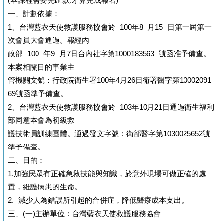
(本課程需要先匯款.才算完成報名)
一、計劃依據：
1、台灣藍衣天使救護服務協會於 100年8 月15 日第一屆第一
次會員大會通過。報經內
政部 100 年9 月7日台內社字第1000183563 號函准予備查。
本案相關目的事業主
管機關文號：行政院衛生署100年4月26日衛署醫字第10002091
69號函準予備查。
2、台灣藍衣天使救護服務協會於 103年10月21日通過衛生福利
部同意本會為初級救
護技術員訓練團體。通過發文字號：衛部醫字第1030025652號
準予備查。
二、目的：
1.加強民眾有正確急救技能與知識，於意外現場可做正確的處
置，維護病患的生命。
2. 減少人為錯誤所引起的合併症，降低醫療成本支出。
三、(一)主辦單位：台灣藍衣天使救護服務協會