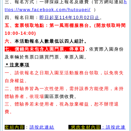
三、報名方式：一律採線上報名及繳費（官方網站連結
h
ttps://www.facebook.com/hutoupei/
）
四、報名日期：
即日起至
114
年
10
月
02
日止
。
五、套票領取地點：第一風雨棚服務台。
(開放領取時間
10:00-14:00)
六、
本活動報名人數最低以四人組計。
七、價錢尚未包含入園門票、停車費
，依實際入園身份
及車輛於售票口購買
門票、車票入園。
＊注意事項
一、請依報名之日期入園至活動服務台領取，以免喪失
自身權益。
二、體驗券皆為一次性使用，需持該券方能使用，未持
體驗券者，依現場
園區票價收費。
三、體驗券若未使用者，視為放棄權益，恕不辦理退
費。
0000
套組內容
：
請按此連結
烤肉食材內容
：請按此連