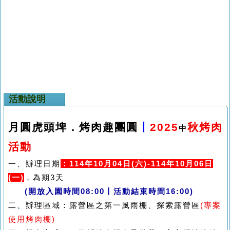
活動說明
月圓虎頭埤．烤肉趣團圓
〡
2025
秋烤肉
中
活動
一、辦理日期
：
114
年
10
月
04
日
(
六
)-114
年
10
月
06
日
(
一
)
，為期
3
天
(
開放入園時間
08:00
〡活動結束時間
16:00)
二、辦理區域：露營區之第一風雨棚、探索露營區
(
專案
使用烤肉棚
)