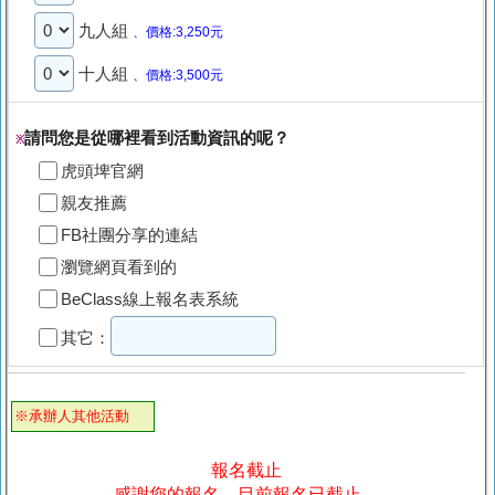
九人組
、價格:3,250元
十人組
、價格:3,500元
請問您是從哪裡看到活動資訊的呢？
※
虎頭埤官網
親友推薦
FB社團分享的連結
瀏覽網頁看到的
BeClass線上報名表系統
其它：
※承辦人其他活動
報名截止
感謝您的報名，目前報名已截止。