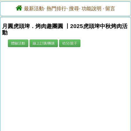
最新活動
熱門排行
搜尋
功能說明
留言
·
·
·
·
月圓虎頭埤．烤肉趣團圓 〡2025虎頭埤中秋烤肉活
動
體驗活動
線上訂購/團購
幼兒/親子