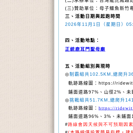
(
二
)
承辦單位：台灣龍虎鳳越
(
三
)
贊助單位：母子鱷魚新竹
三、活動日期與起跑時間
2026
年
11
月
1
日（星期日）
05
四、活動地點：
正統鹿耳門聖母廟
五、活動組別與現時
◎
制霸組
共
102.5KM,
總爬升
3
軌跡路線圖：
https://ridew
鋪面道路
97%
、山徑
2%
、未
◎
挑戰組
共
51.7KM,
總爬升
14
軌跡路線圖：
https://ridew
鋪面道路
96%
、
3%
、未鋪面
#
路線會因天候與不可預期因素與
#
(
本路線僅設置簡易指標，建