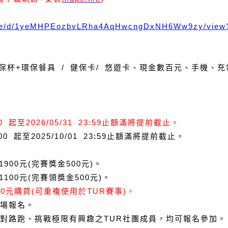
m/file/d/1yeMHPEozbvLRha4AqHwcngDxNH6Ww9zy/view
保杯
+
環保餐具
/
健保卡
/
悠遊卡、現金數百元、手機、充
00
起至
2026/05/31 23:59
止額滿將提前截止。
:00
起至
2025/10/01 23:59
止額滿將提前截止。
1900
元
(
完賽獎金
500
元
)
。
1100
元
(
完賽領獎金
500
元
)
。
00
元購買
(
可重複使用於
TUR
賽事
)
。
場報名。
對路跑、挑戰極限有興趣之
TUR
社團成員，均可報名參加。