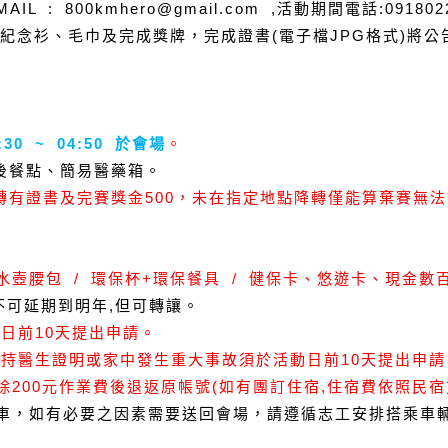
AIL : 800kmhero@gmail.com ,
活動期間電話
:091802
紀念衫、毛巾及完成獎牌，完成證書
(
電子檔
JPG
格式
)
將公
:30 ~ 04:50
於會場
。
後餐點、簡易醫藥箱。
轉有證書及完賽獎金
500
，未在指定地點降轉僅能算棄賽無法
水壺腰包
/
環保杯
+
環保餐具
/
健保卡、悠遊卡、現金數
不可延期到明年
,
但可轉讓。
動日前
10
天提出申請。
請持醫生證明或家中發生重大事故須於活動日前
10
天提出申請
除
200
元作業費後退返原帳號
(
如有團訂住宿
,
住宿費依照民宿
車，如有必要之因素需要送回會場，請遵循志工安排搭乘車