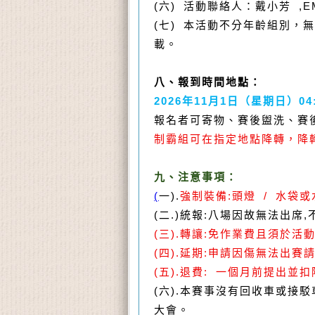
(
六
)
活動聯絡人：
戴小芳
,EM
(
七
)
本活動不分年齡組別，無
載。
八、報到時間地點：
2026
年
11
月
1
日（星期日）
04
報名者可寄物、賽後盥洗、賽
制霸組可在指定地點降轉，降
九、注意事項：
(
一
).
強制裝備
:
頭燈
/
水袋或
(
二
.)
統報
:
八場因故無法出席
,
(
三
).
轉讓
:
免作業費且須於活
(
四
).
延期
:
申請因傷無法出賽
(
五
).
退費
:
一個月前提出並扣
(
六
).
本賽事沒有回收車或接駁
大會。