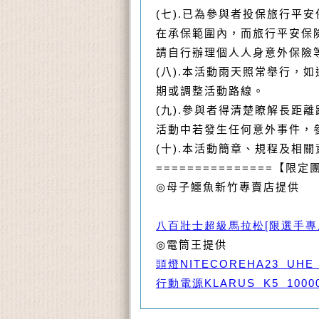
(
七
).
已為參與者投保旅行平安
在承保範圍內，而旅行平安保
請自行辦理個人人身意外保險
(
八
).
本活動雨天照常舉行，如
期或調整活動路線。
(
九
).
參與者得清楚瞭解長距離
活動中若發生任何意外事件，
(
十
).
本活動簡章、規程及相關
===============
【限定
◎
母子鱷魚新竹專賣店提供
八百壯士超級馬拉松
[
限選手專
◎
電筒王提供
頭燈
NITECOREHA23 UH
行動電源
KLARUS K5 1000