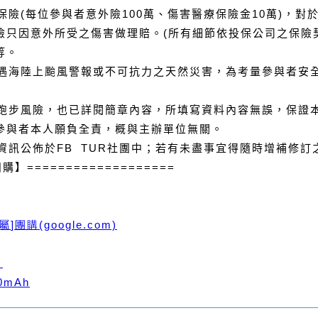
保險
(
每位參與者意外險
100
萬、傷害醫療保險金
10
萬
)
，對
險只因意外所受之傷害做理賠。
(
所有細節依投保公司之保險
等。
遇海陸上颱風警報或不可抗力之天然災害，為考量參與者安
跑步風險，也已詳閱簡章內容，所填寫資料內容無誤，保證
參與者本人願負全責，概與主辦單位無關。
資訊公佈於
FB TUR
社團中；若有未盡事宜得隨時增補修訂
團購】
===================
屬
]
團購
(google.com)
E
0mAh