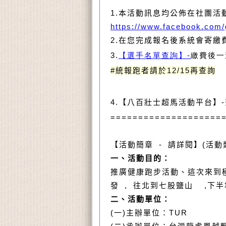
1.
本活動訊息均公佈在社團活
https://www.facebook.com/
2.
在您完成報名後系統會寄繳
3.
【選手名單查詢】
-
繳費後一
#統報跑者請於12/15再查詢
4.
【八百壯士超馬活動平台】
-
====================
【活動簡章
-
請詳閱】
(
活動
一、活動目的：
推廣健康跑步活動、這次來到極
發 , 往北到七股鹽山 ,下
二、活動單位：
(
一
)
主辦單位：
TUR