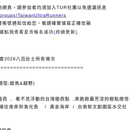
動網頁，請參加者均須加入
TUR
社團以免遺漏訊息
groups/TaiwanUltraRunners
費帳號通知信給您，敬請確實填寫正確信箱
週點我查看是否報名成功
(
持續更新
)
查
2026
八百壯士所有場次
===========================
類型
:
超馬
&
越野
)
西 , 看不見浮動的台灣極西點 ,來跑跑最荒涼的極點燈塔
半場往南來到漁光島 / 黃金海岸 / 台南新文創園區水交社