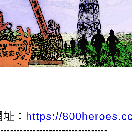
網址：
https://800heroes.
==================================