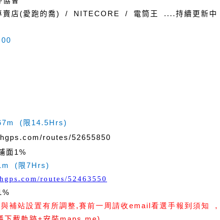
野協會
專賣店
(
愛跑的喬
) / NITECORE /
電筒王
....
持續更新中
:00
67m (
限
14.5Hrs)
ithgps.com/routes/52655850
鋪面
1%
1m (
限
7Hrs)
ithgps.com/routes/52463550
1%
補站設置有所調整,賽前一周請收email看選手報到須知 ,
議下載軌跡
+
安裝
maps.me
)