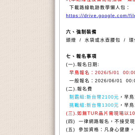
下載路線軌跡教學懶人包：
https://drive.google.co
六、強制裝備
頭燈
/
水袋或水壺腰包
/
環
七、報名事項
(
一
).
報名日期
:
早鳥報名：
2026/5/01 00:
一般報名：
2026/06/01 00
(
二
).
報名費
制霸組
:
新台幣
2100
元
，早鳥
挑戰組
:
新台幣
1300
元
，早鳥
(
三
).
如無
TUR
晶片需現場以
1
(
四
)
一律網路報名，不接受現
(
五
)
參加資格：凡身心健康，