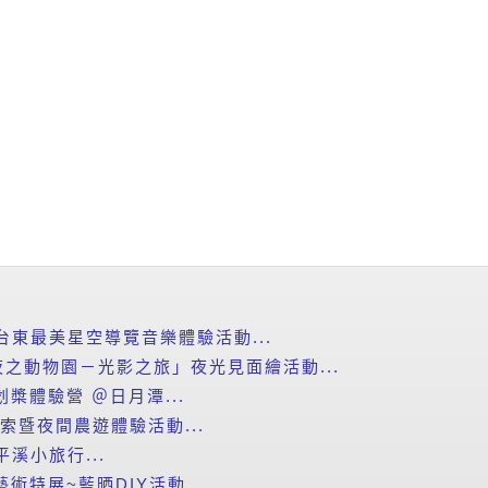
台東最美星空導覽音樂體驗活動...
之動物園－光影之旅」夜光見面繪活動...
划槳體驗營 ＠日月潭...
探索暨夜間農遊體驗活動...
平溪小旅行...
藝術特展~藍晒DIY活動...