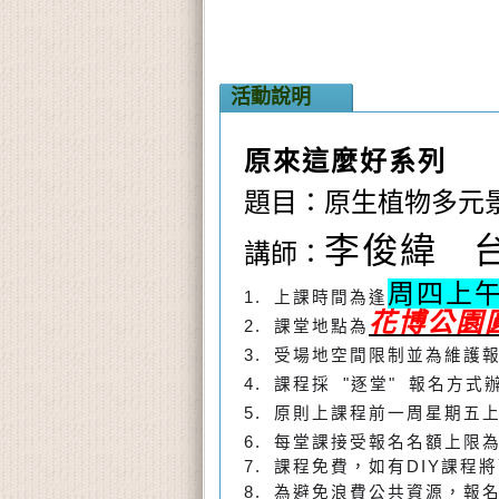
活動說明
原來這麼好
系
列
題目：原生植物多元
李俊緯
台
講師：
周四上
1. 上課時間為逢
花博公園
2. 課堂地點為
3. 受場地空間限制並為維護
4. 課程採 "逐堂" 報名方式
5. 原則上課程前一周星期五上午
6. 每堂課接受報名名額上限為 
7. 課程免費，如有DIY課程
8. 為避免浪費公共資源，