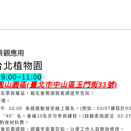
景觀應用
北植物園
午
9:00~11:00
。
圓山園區(臺北市中山區玉門街33號)
報名學員權益，報名後需請假者請提早告知！
辦理。
 10:00 系統啟動接受線上報名。(例如：03/07課程於03/
"40" 名。後補10名亦可參與課程。(缺額查詢請洽 02-2723
將酌收材料費。
報名後若需請假，請儘早來電告知，以便工作人員刪除修改。