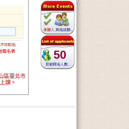
X不可取消]
50
動報名表
中山區臺北市
時上課。