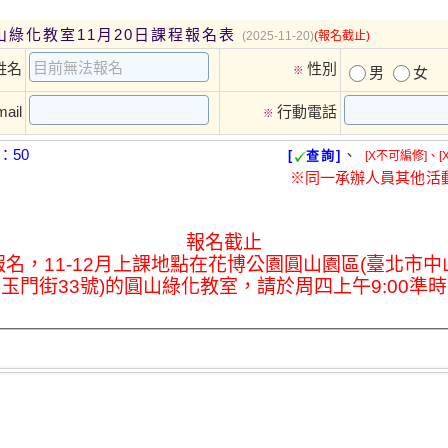
圓山綠化教室11月20日課程報名表
(2025-11-20)
(報名截止)
姓名
性別
※
男
女
ail
行動電話
※
：50
、
[
查詢]
[X不可編修]、[
※同一承辦人員其他活
報名截止
名，11-12月上課地點在花博公園圓山園區(臺北市
玉門街33號)的圓山綠化教室，請於周四上午9:00準