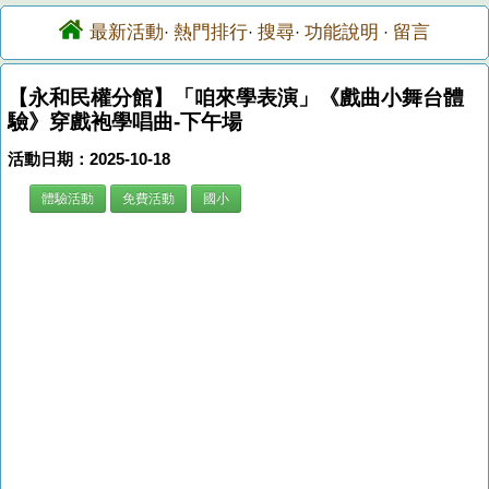
最新活動
熱門排行
搜尋
功能說明
留言
·
·
·
·
【永和民權分館】「咱來學表演」《戲曲小舞台體
驗》穿戲袍學唱曲-下午場
活動日期：2025-10-18
體驗活動
免費活動
國小