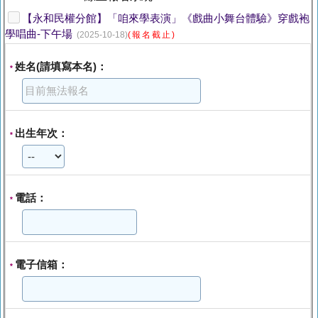
【永和民權分館】「咱來學表演」《戲曲小舞台體驗》穿戲袍
學唱曲-下午場
(2025-10-18)
(報名截止)
姓名(請填寫本名)：
*
出生年次：
*
電話：
*
電子信箱：
*