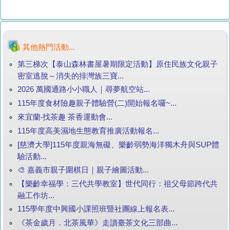
其他熱門活動...
第三梯次【泰山森林書屋暑期限定活動】原住民族文化親子
密室逃脫～消失的排灣族三寶...
2026 萬國通路小小職人｜尋夢航空站...
115年度食材險趣親子體驗營(二)開始報名囉~...
來宜蘭‧找茶趣 茶香運動會...
115年度高美濕地生態教育推廣活動報名...
[慈濟大學]115年度親海無礙、樂齡弱勢海洋獨木舟與SUP體
驗活動...
🎨 嘉義市親子圍棋日｜親子繪圖活動...
【樂齡幸福學：三代共學教室】世代同行：祖父母節跨代共
融工作坊...
115學年度中興國小課照班暨社團線上報名表...
《茶金歲月．北茶風華》走讀臺茶文化三部曲...