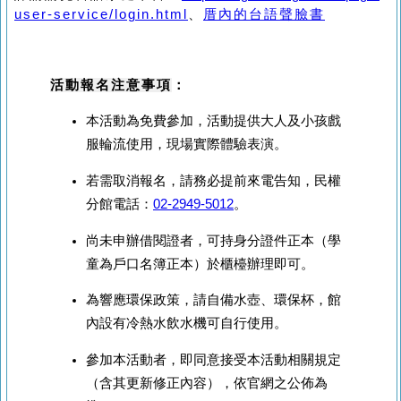
user-service/login.html
、
厝內的台語聲臉書
活動報名注意事項
：
本活動為免費參加，活動提供大人及小孩戲
服輪流使用，現場實際體驗表演。
若需取消報名，請務必提前來電告知，民權
分館電話：
02-2949-5012
。
尚未申辦借閱證者，可持身分證件正本（學
童為戶口名簿正本）於櫃檯辦理即可。
為響應環保政策，請自備水壺、環保杯，館
內設有冷熱水飲水機可自行使用。
參加本活動者，即同意接受本活動相關規定
（含其更新修正內容），依官網之公佈為