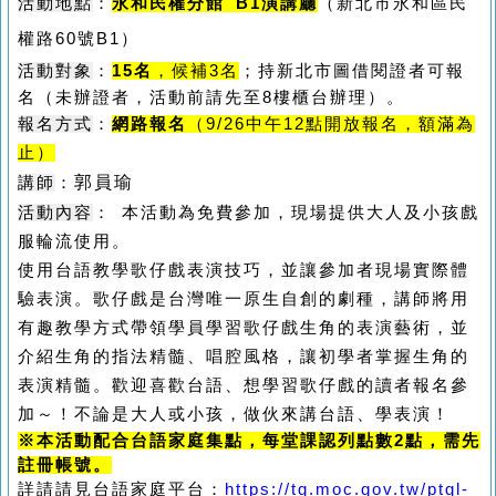
活動地點
：
永和民權分館 B1演講廳
（新北市永和區民
權路60號B1）
活動對象
：
15名
，候補3名
；持新北市圖借閱證者可報
名（未辦證者，活動前請先至8樓櫃台辦理）。
報名方式
：
網路報名
（9/26中午12點開放報名，額滿為
止）
郭員瑜
講師
：
活動內容
：
本活動為免費參加，現場提供大人及小孩戲
服輪流使用。
使用台語教學歌仔戲表演技巧，並讓參加者現場實際體
驗表演。歌仔戲是台灣唯一原生自創的劇種，講師將
用
有趣教學方式
帶領學員學習歌仔戲生角的表演藝術，並
介紹生角的指法精髓、唱腔風格，讓初學者掌握生角的
表演精髓。
歡迎喜歡
台語
、想學習歌仔戲的讀者報名參
加～！不論是大人或小孩，做伙來講台語、學表演！
※本活動配合台語家庭集點，每堂課認列點數2點，需先
註冊帳號。
詳請請見台語家庭平台：
https://tg.moc.gov.tw/ptgl-