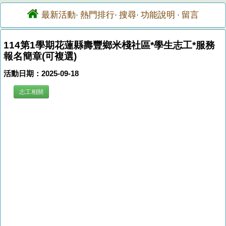
最新活動
熱門排行
搜尋
功能說明
留言
·
·
·
·
114第1學期花蓮縣壽豐鄉米棧社區*學生志工*服務
報名簡章(可複選)
活動日期：2025-09-18
志工相關