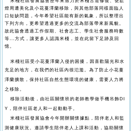
米棧社區發展協會歷年來致力於米棧古道修復、甕缸
燈周遭美化及小花蔓澤蘭移除，與其他部落同樣面臨人
口短缺問題，今年希望社區能有新的氣象，所以整理出
下列方向，更希望透過更多的交流為部落帶來新風貌。
故此協會透過工作假期、社會志工、學生社會服務時數
等
...
方式，讓更多人認識米棧，並在此留下足跡及回
憶。
米棧社區受小花蔓澤蘭入侵的困擾，因喜歡陽光和水
充足的地方，在我們的社區內很氾濫。為了防止
小花蔓
澤蘭擴散，保持社區自然生態環境的健康，需要人力將
之移除。
移除活動後，由社區關懷班的老師教學做手機吊飾DI
Y，陪伴社區老人和一起動動手。
米棧社區發展協會今年開辦關懷據點，陪伴老人和監
測健康狀況。邀請學生陪伴老人上課和活動，協助關懷