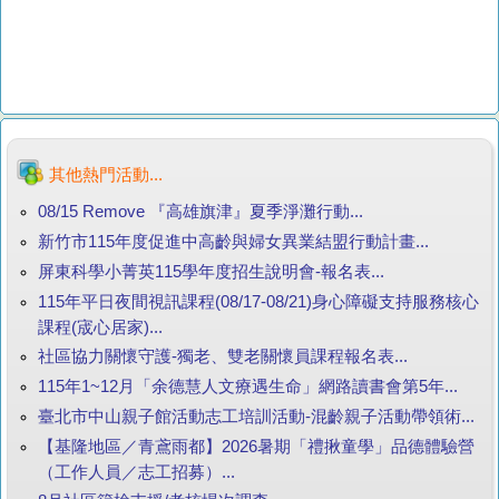
其他熱門活動...
08/15 Remove 『高雄旗津』夏季淨灘行動...
新竹市115年度促進中高齡與婦女異業結盟行動計畫...
屏東科學小菁英115學年度招生說明會-報名表...
115年平日夜間視訊課程(08/17-08/21)身心障礙支持服務核心
課程(宬心居家)...
社區協力關懷守護-獨老、雙老關懷員課程報名表...
115年1~12月「余德慧人文療遇生命」網路讀書會第5年...
臺北市中山親子館活動志工培訓活動-混齡親子活動帶領術...
【基隆地區／青鳶雨都】2026暑期「禮揪童學」品德體驗營
（工作人員／志工招募）...