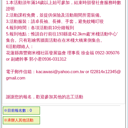
1.本活動須年滿14歲以上始可參加，結束時頒發社會服務時數
證明
2.活動課程免費，並提供保險及活動期間所需裝備。
3.活動服裝：請卓長袖、長褲、手套，避免蚊蠅叮咬
4.報到時間：各項活動前10分鐘報到
5.報到地點：惟請自行前往193縣道42.3km處′米棧活動中心′
集合。只有彩繪舊牆面活動在在米棧大橋東側集合。
6活動聯絡人：
花蓮縣壽豐鄉米棧社區發展協會 理事長 徐金福 0922-305076
or 副總幹事 郭小君0936-031312
電子郵件信箱：kacawasi@yahoo.com.tw or f22814x12345@
gmail.com
謝謝您的報名，歡迎參加其他的志工活動
※目前報名數：0
※承辦人其他活動