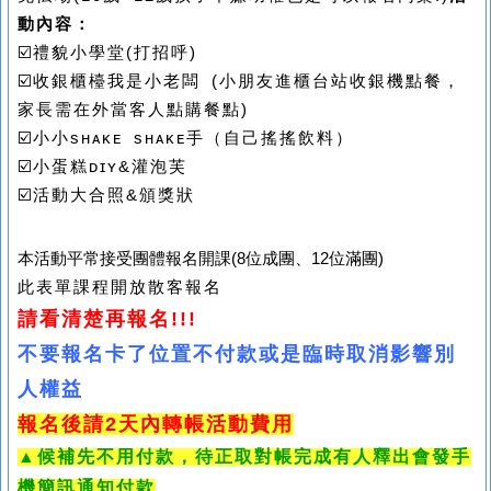
動內容：
☑
禮貌小學堂(打招呼)
☑
收銀櫃檯我是小老闆 (小朋友進櫃台站收銀機點餐，
家長需在外當客人點購餐點)
☑
小小s
ʜ
ᴀᴋᴇ
s
ʜ
ᴀᴋᴇ
手（自己搖搖飲料）
☑
小蛋糕
ᴅ
ɪ
ʏ&灌泡芙
☑
活動大合照&頒獎狀
本活動平常接受團體報名開課(8位成團、12位滿團)
此表單課程開放散客報名
請看清楚再報名!!!
不要報名卡了位置不付款或是臨時取消影響別
人權益
報名後請2天內轉帳活動費用
▲候補先不用付款，待正取對帳完成有人釋出會發手
機簡訊通知付款