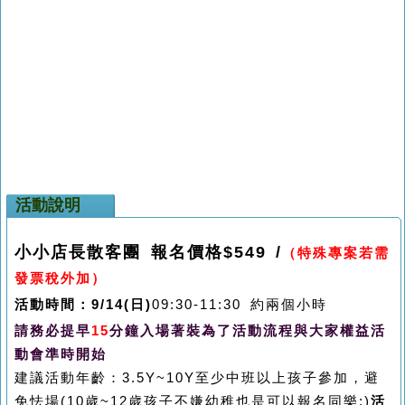
活動說明
小小店長散客團 報名價格$549 /
（特殊專案若需
發票稅外加）
活動時間：9/14(日)
09:30-11:30
約兩個小時
請務必提早
15
分鐘入場著裝為了活動流程與大家權益活
動會準時開始
建議活動年齡：3.5Y~10Y
至少中班以上孩子參加，避
免怯場(10歲~12歲孩子不嫌幼稚也是可以報名同樂:)
活