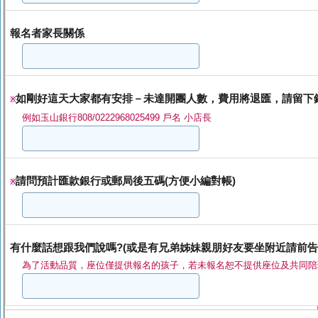
報名者家長關係
如剛好這天大家都有安排－未達開團人數，費用將退匯，請留下
※
例如玉山銀行808/0222968025499 戶名 小店長
請問預計匯款銀行或郵局後五碼(方便小編對帳)
※
有什麼話想跟我們說嗎?(或是有兄弟姊妹親朋好友要坐附近請前告
為了活動品質，座位僅提供報名的孩子，若未報名恕不提供座位及共同陪