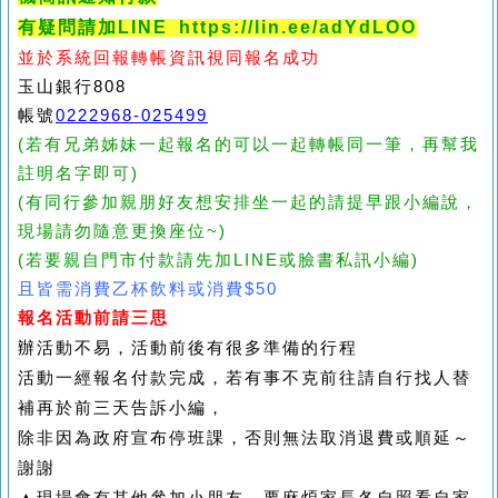
有疑問請加LINE https://lin.ee/adYdLOO
並於系統回報轉帳資訊視同報名成功
玉山銀行808
帳號
0222968-025499
(
若有兄弟姊妹一起報名的可以一起轉帳同一筆，再幫我
註明名字即可)
(有同行參加親朋好友想安排坐一起的請提早跟小編說，
現場請勿隨意更換座位~)
(若要親自門市付款請先加LINE或臉書私訊小編)
且皆需消費乙杯飲料或消費
$50
報名活動前請三思
辦活動不易，活動前後有很多準備的行程
活動一經報名付款完成，若有事不克前往請自行找人替
補再於前三天告訴小編，
除非因為政府宣布停班課，否則無法取消退費或順延～
謝謝
▲現場會有其他參加小朋友，要麻煩家長各自照看自家