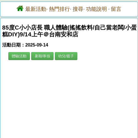
最新活動
熱門排行
搜尋
功能說明
留言
·
·
·
·
85度C小小店長 職人體驗(搖搖飲料/自己當老闆/小蛋
糕DIY)9/14上午＠台南安和店
活動日期：2025-09-14
體驗活動
暑期/寒假
幼兒/親子