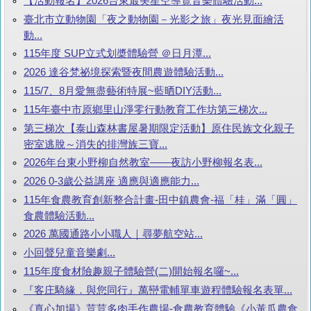
【活動報名】2026台東最美星空導覽音樂體驗活動...
臺北市立動物園「夜之動物園－光影之旅」夜光見面繪活
動...
115年度 SUP立式划槳體驗營 ＠日月潭...
2026 達谷梵祕境探索暨夜間農遊體驗活動...
115/7、8月愛無盡藝術特展~藍晒DIY活動...
115年臺中市原鄉里山淨零行動教育工作坊第三梯次...
第三梯次【泰山森林書屋暑期限定活動】原住民族文化親子
密室逃脫～消失的排灣族三寶...
2026年台東小野柳自然教室——夜訪小野柳報名表...
2026 0-3歲公益講座 適應與適應能力...
115年食農教育創新整合計畫-田中鎮農會-福「桂」滿「圓」
食農體驗活動...
2026 萬國通路小小職人｜尋夢航空站...
小回聲兒童音樂劇...
115年度食材險趣親子體驗營(二)開始報名囉~...
『客庄騎緣．與您同行』萬巒電輔單車遊程體驗報名表單...
《真心加場》荳荳多肉手作農場-食農教育體驗《小黃瓜農食