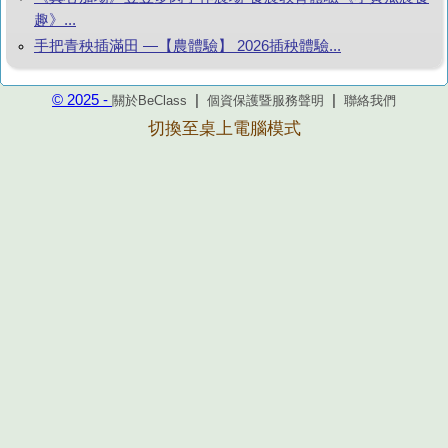
趣》...
手把青秧插滿田 —【農體驗】 2026插秧體驗...
© 2025 -
|
|
關於BeClass
個資保護暨服務聲明
聯絡我們
切換至桌上電腦模式