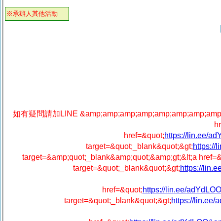
※承辦人其他活動
如有疑問請加LINE &amp;amp;amp;amp;amp;amp;amp;amp;amp;a
h
href=&quot;
https://lin.e
target=&quot;_blank&quot;&gt;
https:
target=&amp;quot;_blank&amp;quot;&amp;gt;&lt;a href=&
target=&quot;_blank&quot;&gt;
https://l
href=&quot;
https://lin.ee/adY
target=&quot;_blank&quot;&gt;
https://lin