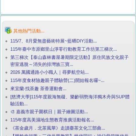
其他熱門活動...
115/7、8月愛無盡藝術特展~藍晒DIY活動...
115年臺中市原鄉里山淨零行動教育工作坊第三梯次...
第三梯次【泰山森林書屋暑期限定活動】原住民族文化親子
密室逃脫～消失的排灣族三寶...
2026 萬國通路小小職人｜尋夢航空站...
115年度食材險趣親子體驗營(二)開始報名囉~...
來宜蘭‧找茶趣 茶香運動會...
[慈濟大學]115年度親海無礙、樂齡弱勢海洋獨木舟與SUP體
驗活動...
🎨 嘉義市親子圍棋日｜親子繪圖活動...
115年度高美濕地生態教育推廣活動報名...
《茶金歲月．北茶風華》走讀臺茶文化三部曲...