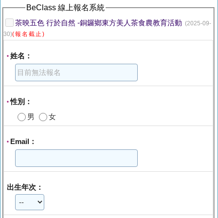
BeClass 線上報名系統
茶映五色 行於自然 -銅鑼鄉東方美人茶食農教育活動
(2025-09-
30)
(報名截止)
姓名：
*
性別：
*
男
女
Email：
*
出生年次：