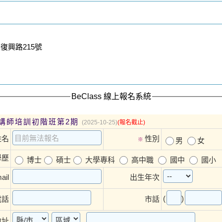
復興路215號
BeClass 線上報名系統
講師培訓初階班第2期
(2025-10-25)
(報名截止)
姓名
性別
※
男
女
學歷
博士
碩士
大學專科
高中職
國中
國小
ail
出生年次
(
)
電話
市話
地址