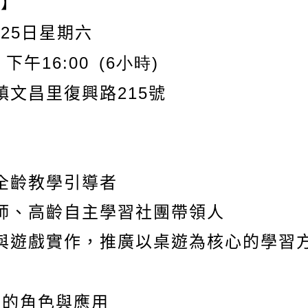
點】
25
月
日星期六
~
16:00 (6小時)
下午
215
鎮文昌里復興路
號
全齡教學引導者
師、高齡自主學習社團帶領人
與遊戲實作，推廣以桌遊為核心的學習
】
中的角色與應用