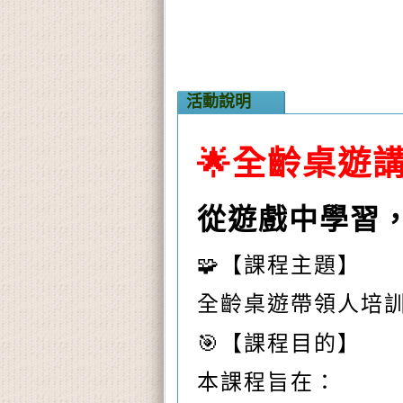
活動說明
🌟
全齡桌遊講
從遊戲中學習
🧩
【課程主題】
全齡桌遊帶領人培
🎯
【課程目的】
本課程旨在：