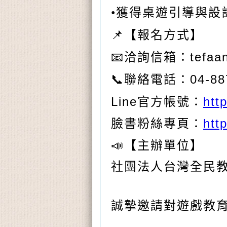
•獲得桌遊引導與設
📌
【報名方式】
📧
tefaa
洽詢信箱：
📞
04-88
聯絡電話：
Line
官方帳號：
htt
臉書粉絲專頁：
htt
📣
【主辦單位】
社團法人台灣全民
誠摯邀請對遊戲教