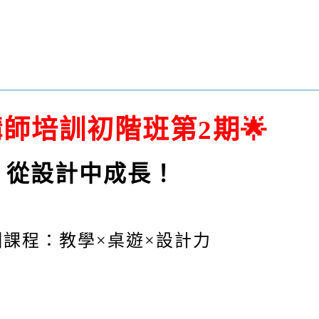
🌟
師培訓初階班第2期
，從設計中成長！
訓課程：教學
×
桌遊
×
設計力