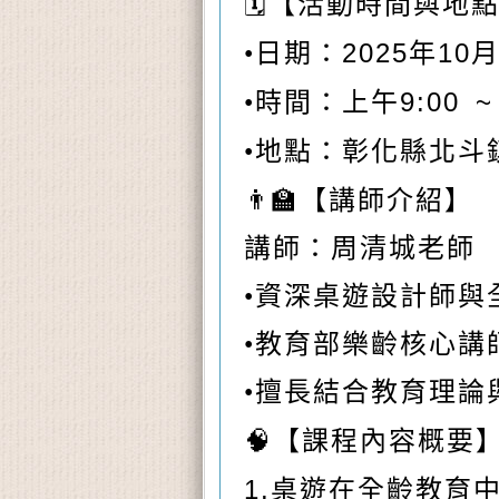
🗓
【活動時間與地
2025
10
•日期：
年
9:00 
•時間：上午
•地點：彰化縣北斗
👨‍🏫
【講師介紹】
講師：周清城
老師
•資深桌遊設計師與
•教育部樂齡核心講
•擅長結合教育理論
🧠
【課程內容概要
1.
桌遊在全齡教育