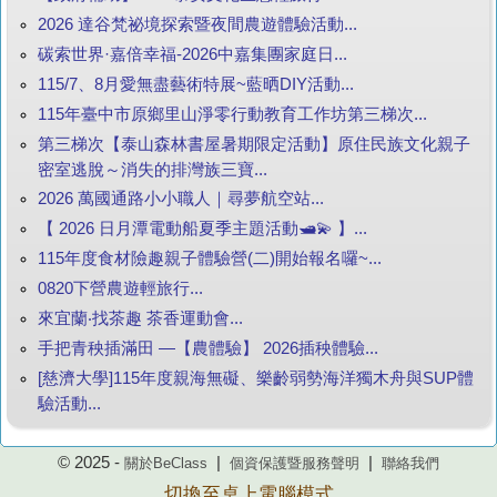
2026 達谷梵祕境探索暨夜間農遊體驗活動...
碳索世界·嘉倍幸福-2026中嘉集團家庭日...
115/7、8月愛無盡藝術特展~藍晒DIY活動...
115年臺中市原鄉里山淨零行動教育工作坊第三梯次...
第三梯次【泰山森林書屋暑期限定活動】原住民族文化親子
密室逃脫～消失的排灣族三寶...
2026 萬國通路小小職人｜尋夢航空站...
【 2026 日月潭電動船夏季主題活動🛥️💫 】...
115年度食材險趣親子體驗營(二)開始報名囉~...
0820下營農遊輕旅行...
來宜蘭‧找茶趣 茶香運動會...
手把青秧插滿田 —【農體驗】 2026插秧體驗...
[慈濟大學]115年度親海無礙、樂齡弱勢海洋獨木舟與SUP體
驗活動...
© 2025 -
|
|
關於BeClass
個資保護暨服務聲明
聯絡我們
切換至桌上電腦模式