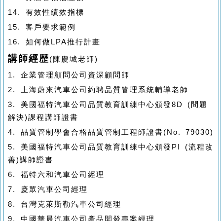
14.
有效性績效指標
15.
客戶要求範例
16.
如何做
LPA
推行計畫
講師經歴
(
陳慶城老師
)
1.
企業管理顧問公司資深顧問師
2.
上海蔚來汽車公司約聘品質管理系統輔導老師
3.
美國福特汽車公司品質教育訓練中心頒發
8D (
問題
解決
)
課程講師證書
4.
品質管制學會合格品質管制工程師證書
(No. 79030)
5.
美國福特汽車公司品質教育訓練中心頒發
PI (
流程改
善
)
講師證書
6.
福特六和汽車公司經理
7.
慶眾汽車公司經理
8.
台灣克萊斯勒汽車公司經理
9.
中國華晨汽車公司產品開發專案經理