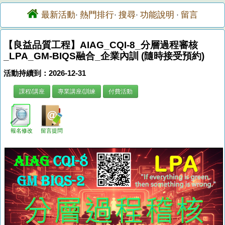
最新活動
熱門排行
搜尋
功能說明
留言
·
·
·
·
【良益品質工程】AIAG_CQI-8_分層過程審核
_LPA_GM-BIQS融合_企業內訓 (隨時接受預約)
活動持續到：2026-12-31
課程/講座
專業講座/訓練
付費活動
報名修改
留言提問