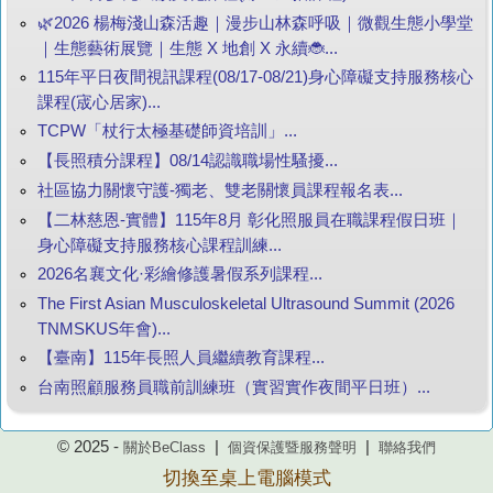
🌿2026 楊梅淺山森活趣｜漫步山林森呼吸｜微觀生態小學堂
｜生態藝術展覽｜生態 X 地創 X 永續🐞...
115年平日夜間視訊課程(08/17-08/21)身心障礙支持服務核心
課程(宬心居家)...
TCPW「杖行太極基礎師資培訓」...
【長照積分課程】08/14認識職場性騷擾...
社區協力關懷守護-獨老、雙老關懷員課程報名表...
【二林慈恩-實體】115年8月 彰化照服員在職課程假日班｜
身心障礙支持服務核心課程訓練...
2026名襄文化·彩繪修護暑假系列課程...
The First Asian Musculoskeletal Ultrasound Summit (2026
TNMSKUS年會)...
【臺南】115年長照人員繼續教育課程...
台南照顧服務員職前訓練班（實習實作夜間平日班）...
© 2025 -
|
|
關於BeClass
個資保護暨服務聲明
聯絡我們
切換至桌上電腦模式