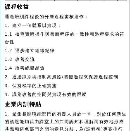
課程收益
通過培訓課程後的分層過程審核運作：
1.
建立一個體系以實現：
1.1
檢查實際操作與書面程序的一致性和過程要求的符
合性
1.2
逐步建立組織紀律
1.3
改善交流
1.4
改善總體品質
2.
通過識別與控制高風險
/
關鍵過程來保證過程控制
3.
保持標準的正確實施
4.
識別改善的空間與實現有效的跟蹤
企業內訓特點
1.
聚集相關職能部門的有關人員於一堂，對於任何新生
的議題能夠藉由課堂上的共同認知和理解而有效地形成
共識和避免部門之間的意見分歧，為
(
課程後
)
專案推行