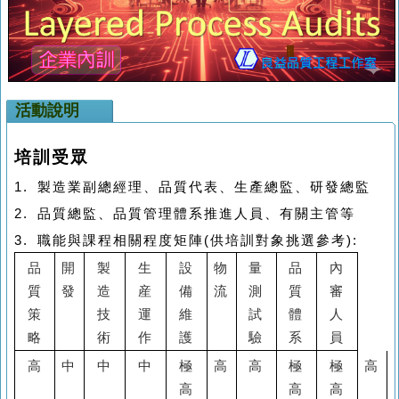
活動說明
培訓受眾
1.
製造業副總經理、品質代表、生產總監、研發總監
2.
品質總監、品質管理體系推進人員、有關主管等
3.
職能與課程相關程度矩陣
(
供培訓對象挑選參考
):
品
開
製
生
設
物
量
品
內
質
發
造
産
備
流
測
質
審
策
技
運
維
試
體
人
略
術
作
護
驗
系
員
高
中
中
中
極
高
高
極
極
高
高
高
高