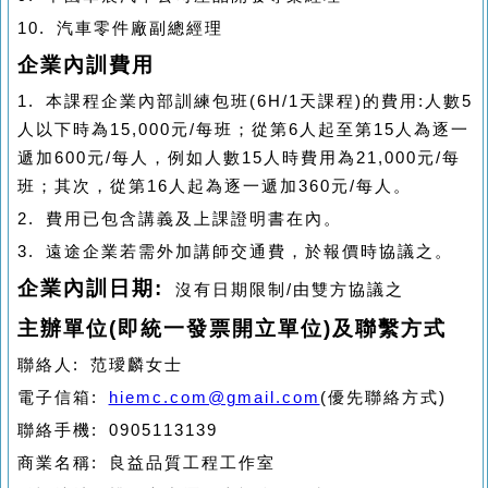
10.
汽車零件廠副總經理
企業內訓費用
1.
本課程企業內部訓練包班
(6H/1
天課程
)
的費用
:
人數
5
人以下時為
15,000
元
/
每班；
從第
6
人起
至第
15
人
為逐一
遞加
600
元
/
每人，例如人數
15
人時費用為
21,000
元
/
每
班；
其次，從第
16
人起為逐一遞加
360
元
/
每人
。
2.
費用已包含講義及上課證明書在內。
3.
遠途企業若需外加講師交通費，於報價時協議之。
企業內訓日期
:
沒有日期限制
/
由雙方協議之
主辦單位
(
即統一發票開立單位
)
及聯繫方式
聯絡人
:
范璦麟女士
電子信箱
:
hiemc.com@gmail.com
(
優先聯絡方式
)
聯絡手機
: 0905113139
商業名稱
:
良益品質工程工作室