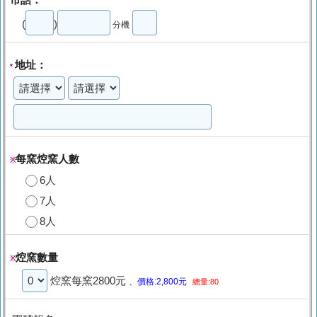
(
)
分機
地址：
*
每窯焢窯人數
※
6人
7人
8人
焢窯數量
※
焢窯每窯2800元
、價格:2,800元
總量:80