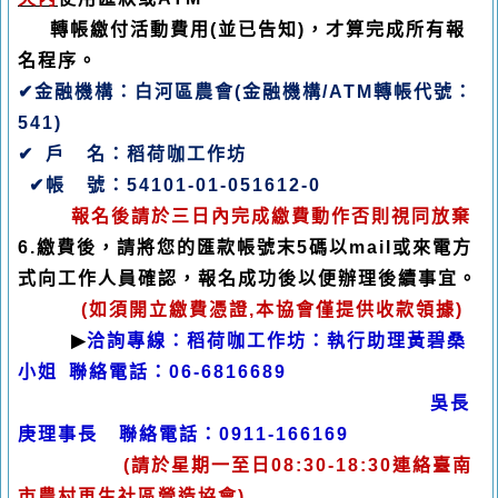
轉帳繳付活動費用
(
並已告知
)
，才算完成所有報
名程序。
✔
金融機構：白河區農會
(
金融機構
/ATM
轉帳代號：
541)
✔
戶
名：稻荷咖工作坊
✔
帳
號：
54101-01-051612-0
報名後請於三日內完成繳費動作否則視同放棄
6.
繳費後，請將您的匯款帳號末
5
碼以
mail
或來電方
式向工作人員確認，報名成功後以便辦理後續事宜。
(
如須開立繳費憑證
,
本協會僅提供收款領據
)
▶
洽詢專線：稻荷咖工作坊：執行助理黃碧桑
小姐
聯絡電話：
06-6816689
吳長
庚理事長
聯絡電話：
0911-166169
(
請於星期一至日
08:30-18:30
連絡臺南
市農村再生社區營造協會
)