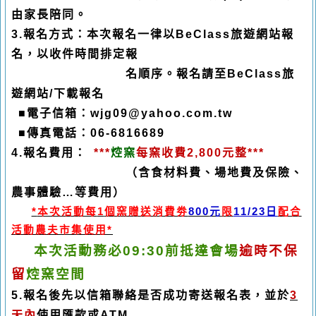
由家長陪同。
3.
報名方式：本次報名一律以
BeClass
旅遊網站報
名，以收件時間排定報
名順序。報名請至
BeClass
旅
遊網站
/
下載報名
■
電子信箱：
wjg09@yahoo.com.tw
■
傳真電話：
06-6816689
4.
報名費用：
***
焢
窯
每窯收費
2,800
元整
***
（含食材料費、場地費及保險、
農事體驗
…
等費用）
*
本次活動每
1
個窯贈送消費劵
800
元
限
11/23日
配合
活動農夫市集使用
*
本次活動務必
09:30
前抵達會場
逾時不保
留
焢
窯空間
5.
報名後先以信箱聯絡是否成功寄送報名表，並於
3
天內
使用匯款或
ATM