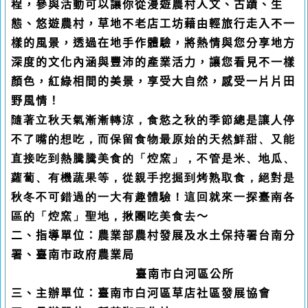
程，參與活動可以讓你從漫遊農村人文、古蹟、生
態、悠遊農村，草地不老店工坊藉由輕旅行走入不一
樣的風景，透過在地手作體驗，將熱情與您分享地方
深度的文化內涵與豐沛的產業活力，讓您看見不一樣
顏色，紅綠相間的美景，享受大自然，感受一片片田
野風情
！
隨著立秋天氣漸漸轉涼，食慾之秋的季節總是讓人停
不了嘴的想吃，而保留食物最原始的天然鮮甜、又能
直接吃到熱騰騰美食的「焢窯」，不管是米、地瓜、
蘿蔔、有機蔬果等，從親手挖掘到烤熟取食，絕對是
秋冬不可錯過的一大有趣體驗！這回就來一探臺南各
區的「焢窯」聖地，揪團吃美食去
～
二、指導單位：農業部農村發展及水土保持署台南分
署、臺南市政府農業局
臺南市白河區公所
三、主辦單位：臺南市白河區草店社區發展協會