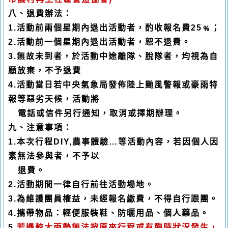
八、退費辦法：
1.
活動前兩個星期內退出活動者，酌收報名費
25
﹪；
2.
活動前一個星期內退出活動者，恕不退費。
3.
無故未到者，於活動中途離隊、脫隊者，均視為自
願放棄，不予退費
4.
活動當日若中央氣象局發佈陸上颱風警報或豪雨特
報等惡劣天候，活動將
電話或信件另行通知，取消或擇期辦理。
九、注意事項：
1.
本次行程
DIY,
農事體驗
…
等活動內容，若因個人因
素無法參與者，不予以
退費。
2.
活動期間一律自行前往活動場地。
3.
為維護團員權益，未經報名繳費，不得自行跟團。
4.
攜帶物品：輕便服裝鞋、防曬用品、個人藥品。
5.
若遇較大雨勢無法按原來行程或有臨時狀況發生，