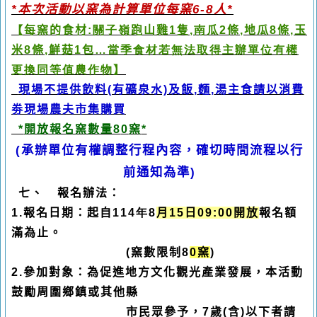
*
本次活動以窯為計算單位每窯6-
8
人
*
【每窯的食材
:關子嶺
跑山雞
1
隻
,南瓜2
條
,
地瓜
8
條
,
玉
米
8
條
,
鮮菇
1
包
…當季食材若無法取得主辦單位有權
更換同等值農作物
】
現場不提供飲料(有礦泉水)及飯
,
麵
,
湯主食請以消費
劵現場農夫市集購買
*
開放報名窯數量8
0
窯
*
(
承辦單位有權調整行程內容，確切時間流程以行
前通知為準
)
七、
報名辦法：
1.
報名日期：起自
114年8
月
15
日
09:00
開放
報名額
滿為止。
(
窯數限制8
0
窯
)
2.
參加對象：為促進地方文化觀光產業發展，本活動
鼓勵周圍鄉鎮或其他縣
市民眾參予，
7
歲
(
含
)
以下者請