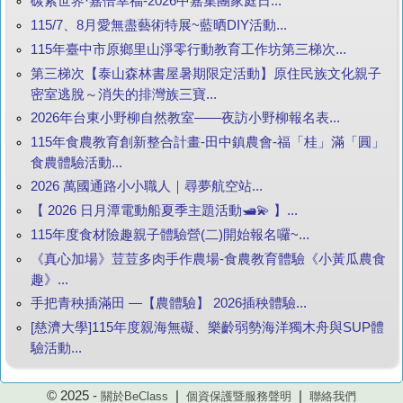
碳索世界·嘉倍幸福-2026中嘉集團家庭日...
115/7、8月愛無盡藝術特展~藍晒DIY活動...
115年臺中市原鄉里山淨零行動教育工作坊第三梯次...
第三梯次【泰山森林書屋暑期限定活動】原住民族文化親子
密室逃脫～消失的排灣族三寶...
2026年台東小野柳自然教室——夜訪小野柳報名表...
115年食農教育創新整合計畫-田中鎮農會-福「桂」滿「圓」
食農體驗活動...
2026 萬國通路小小職人｜尋夢航空站...
【 2026 日月潭電動船夏季主題活動🛥️💫 】...
115年度食材險趣親子體驗營(二)開始報名囉~...
《真心加場》荳荳多肉手作農場-食農教育體驗《小黃瓜農食
趣》...
手把青秧插滿田 —【農體驗】 2026插秧體驗...
[慈濟大學]115年度親海無礙、樂齡弱勢海洋獨木舟與SUP體
驗活動...
© 2025 -
|
|
關於BeClass
個資保護暨服務聲明
聯絡我們