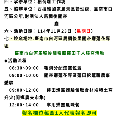
四、承辦單位：稻荷咖工作坊
五、協辦單位：西拉雅國家風景區管理處
,
臺南市白
河區公所
,
財團法人馬稠後關帝
廳
六、活動日期：
114
年11
月
23
日（
星期日
）
七
、焢窯場地:臺南市白河區馬稠後里關帝廳蓮花專
區
臺南市白河馬稠後關帝廳蓮田千人
焢
窯活動
◆
活動流程
:
08:30~09:00
報到分配
焢
窯位置
09:00~10:00
關帝廳蓮花專區蓮田挖蓮藕農事
體驗
09:00~12:00
蓮田
烘窯
體驗領取食材堆積土窯
升火
(
閒逛農夫市集
)
12:00~14:00
享用
烘窯
風味餐
報名欄位每窯
1
人代表報名即可