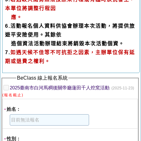
本單位將調整行程因
應。
6.
活動報名個人資料供協會辦理本次活動，將提供旅
遊平安險使用。其餘依
造個資法活動辦理結束將銷毀本次活動個資。
7.
如遇天候不佳等不可抗拒之因素，主辦單位保有延
期或退費之權利。
BeClass 線上報名系統
2025臺南市白河馬稠後關帝廳蓮田千人焢窯活動
(2025-11-23)
(報名截止)
姓名：
*
性別：
*