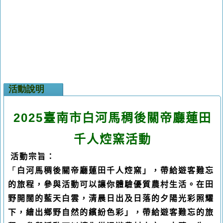
活動說明
2025
臺南市白河馬稠後關帝廳蓮田
千人
焢
窯活動
、
活動宗旨：
「
白河馬稠後關帝廳蓮田千人
焢
窯
」，帶給遊客難忘
的旅程，參與活動可以讓你體驗優質農村生活
。
在田
野開闊的藍天白雲，清晨日出及日落的夕陽光彩照耀
下，繪出鄉野自然的繽紛色彩」，帶給遊客難忘的旅