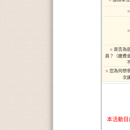
是否為
※
員？（繳費
您為何想
※
次
本活動目