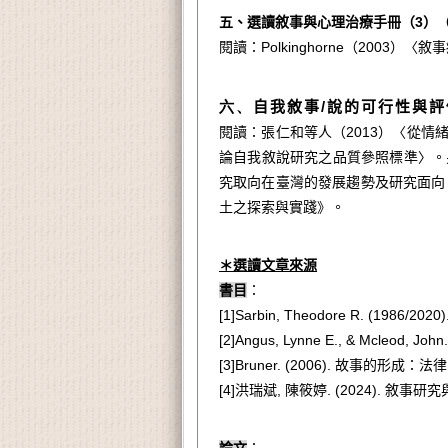
五、選讀敘事與心理治療手冊（
3
）
閱讀：
Polkinghorne
（
2003
）〈敘事
六、
自我敘事
/
說的可行性與評
閱讀：張仁和等人（
2013
）〈從情
論自我敘說研究之品質參照標準〉。
究取向在臺灣的發展趨勢及研究面向
土之探索與實踐》。
＊選讀文章來源
書目
：
[1]Sarbin, Theodore R. (1986/2020)
[2]Angus, Lynne E., & Mcleod, John
[3]Bruner. (2006).
故事的形成：法律
[4]
洪瑞斌
,
陳筱婷
. (2024).
敘事研究
論文
：