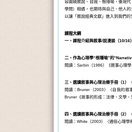
容圍繞敘說、自我、根隱喻、後現代
學問）相遇，也期待與自己、他人的
以讓「敘說經典文獻」進入到我們的
課程大綱
一、課程介紹與敘事
/
說漫談
（
10/16
二、
作為心理學“根隱喻”的“
Narrati
閱讀：
Sarbin
（
1986
）《敘事心理學
三、選讀敘事與心理治療手冊（
1
）
閱讀：
Bruner
（
2003
）〈自我的敘
Bruner
《故事的形成：法律、文學、
四、選讀敘事與心理治療手冊（
2
）
閱讀：
White
（
2003
）〈通俗心理學