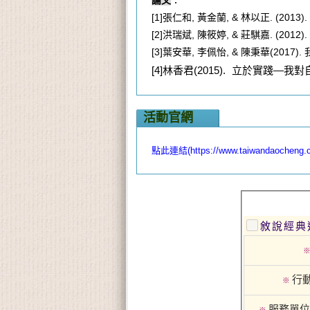
[1]
張仁和
,
黃金蘭
, &
林以正
. (2013).
[2]
洪瑞斌
,
陳筱婷
, &
莊騏嘉
. (2012).
[3]
葉安華
,
李佩怡
, &
陳秉華
(2017).
[4]
林香君
(2015).
立於實踐—我對
活動官網
點此連結(https://www.taiwandaocheng.com/
敘說經典
行
※
服務單位
※