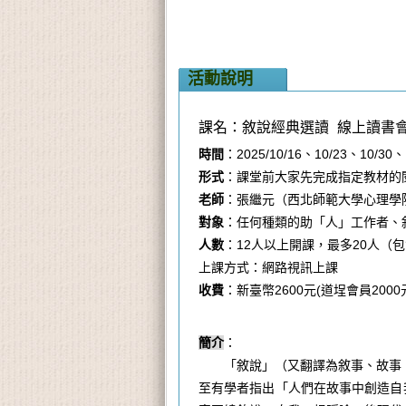
活動說明
課名：敘說經典選讀 線上讀書
時間
：
2025/10/16
、
10/23
、
10/30
、
形式
：課堂前大家先完成指定教材的
老師
：張繼元（西北師範大學心理學
對象
：任何種類的助「人」工作者、
人數
：
12
人以上開課，最多
20
人（包
上課方式：網路視訊上課
收費
：新臺幣2600元
(
道埕會員2000
簡介
：
「敘說」（又翻譯為敘事、故事
至有學者指出「人們在故事中創造自