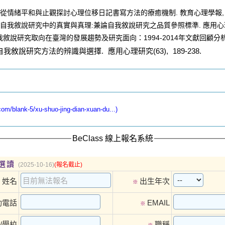
從情緒平和與止觀探討心理位移日記書寫方法的療癒機制
.
教育心理學報
自我敘說研究中的真實與真理
:
兼論自我敘說研究之品質參照標準
.
應用心
我敘說研究取向在臺灣的發展趨勢及研究面向：
1994-2014
年文獻回顧分
自我敘說研究方法的辨識與選擇
.
應用心理研究
(63), 189-238.
blank-5/xu-shuo-jing-dian-xuan-du...)
BeClass 線上報名系統
選讀
(2025-10-16)
(報名截止)
姓名
出生年次
※
※
動電話
EMAIL
※
/學校
職稱
※