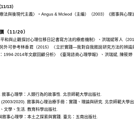
（
11/13
）
療法與後現代主義〉。
Angus & Mcleod
（主編）（
2003
）《敘事與心理
價（
11/20
）
緒平和與止觀探討心理位移日記書寫方法的療癒機制〉、洪瑞斌等人（
20
另外可參考林香君（
2015
）〈立於實踐—我對自我敘說研究方法的辨識
：
1994-2014
年文獻回顧分析〉《臺灣諮商心理學報》、洪瑞斌
,
陳筱婷
.
敘事心理學：人類行為的故事性
.
北京師範大學出版社
.
. (2003/2020).
敘事與心理治療手冊：實踐、理論與研究
.
北京師範大學出
、文學、生活
.
教育科學出版社
.
與敘事心理學：本土之探索與實踐
.
臺北：五南出版社
.