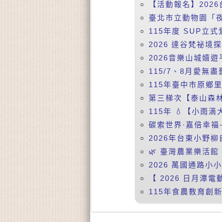
【活動報名】2026
臺北市立動物園「夜
115年度 SUP立式
2026 達谷梵祕境
2026音樂山城嬉遊
115/7、8月愛無盡
115年臺中市原鄉
第三梯次【泰山森林
115年 💧【小雨
碳索世界·嘉倍幸福-
2026年台東小野柳
🌿 臺灣農業樂活館 
2026 萬國通路小
【 2026 日月潭電動
115年食農教育創