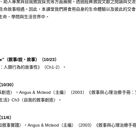
、助人專業與自我敘說探究等方面展開。透過經典敘說文獻之閱讀與交流
生命故事相遇。因此，本課堂我們將會用自身的生命體驗以及彼此的交會
生命、學問與生活世界中。
）
ve
”（敘事
/
說、故事）
（
10/23
）
：人類行為的故事性》（
Ch1-2
）。
（
10/30
）
事創造〉。
Angus & Mcleod
（主編）（
2003
）《敘事與心理治療手冊：
生活》
Ch3
〈自我的敘事創造〉。
（
11/6
）
和敘事實踐〉。
Angus & Mcleod
（主編）（
2003
）《敘事與心理治療手