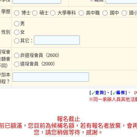
學歷
※
博士
碩士
大學專科
高中職
國中
國
男
性別
女
※
其它：
道埕會
非道埕會員（2600）
金額會
道埕會員（2000）
不同）
參加本
課程？
、
[
查詢]、[
編修]
[
※同一承辦人員其他活
報名截止
前已額滿，您目前為候補名額，若有報名者放棄，會
您，請您稍做等待，感謝。