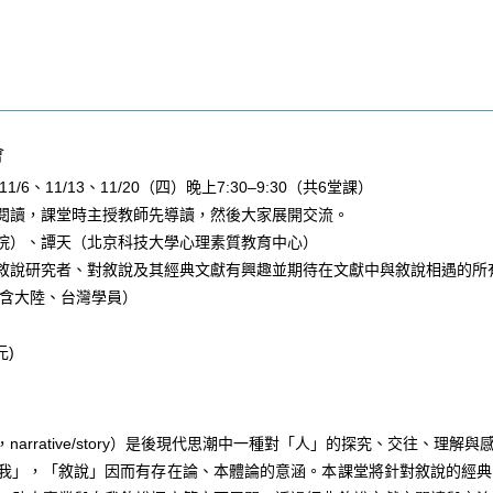
會
11/6
、
11/13
、
11/20
（
四）晚上
7:30
–
9:30
（共
6
堂課）
閱讀，課堂時主授教師先導讀，然後大家展開交流。
院）、譚天（北京科技大學心理素質教育中心）
敘說研究者、對敘說及其經典文獻有興趣並期待在文獻中與敘說相遇的所
含大陸、台灣學員）
元
)
，
narrative/story
）是後現代思潮中一種對「人」的探究、交往、理解與
我」，「敘說」因而有存在論、本體論的意涵。本課堂將針對敘說的經典