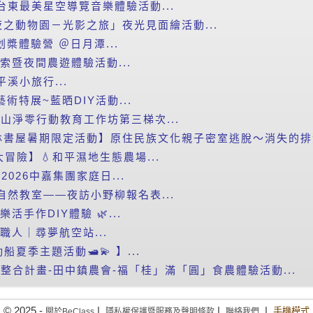
台東最美星空導覽音樂體驗活動...
之動物園－光影之旅」夜光見面繪活動...
划槳體驗營 ＠日月潭...
探索暨夜間農遊體驗活動...
平溪小旅行...
藝術特展~藍晒DIY活動...
里山淨零行動教育工作坊第三梯次...
書屋暑期限定活動】原住民族文化親子密室逃脫～消失的排灣
滴大冒險】💧和平濕地生態農場...
2026中嘉集團家庭日...
自然教室——夜訪小野柳報名表...
樂活手作DIY體驗 🌿...
小職人｜尋夢航空站...
船夏季主題活動🛥️💫 】...
新整合計畫-田中鎮農會-福「桂」滿「圓」食農體驗活動...
© 2025 -
|
|
|
手機模式
關於BeClass
隱私權保護暨服務及聲明條款
聯絡我們