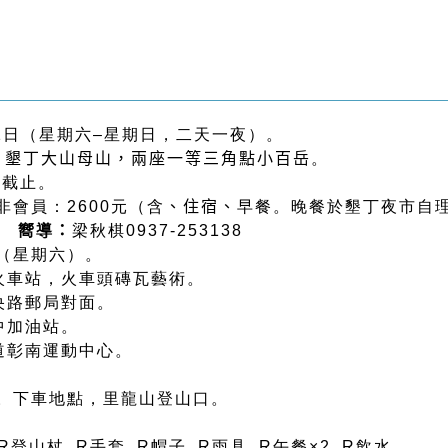
21日（星期六
–
星期日，二天一夜）。
、墾丁大山母山，兩座一等三角點小百岳
。
日截止。
非會員：2600元（含
、住宿、
早餐。晚餐於墾丁夜市自
83
嚮導
：
梁秋棋0937-253138
日（星期六）。
後火車站，火車頭磚瓦藝術。
央路郵局對面。
中加油站。
大道彰南運動中心。
。下車地點，里龍山登山口。
R登山杖 R手套 R帽子 R雨具 R午餐×2 R飲水