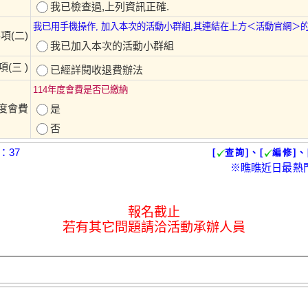
我已檢查過,上列資訊正確.
我已用手機操作, 加入本次的活動小群組,其連結在上方＜活動官網＞
項(二)
我已加入本次的活動小群組
(三 )
已經詳閱收退費辦法
114年度會費是否已繳納
度會費
是
否
：37
[
查詢]、[
編修]、
※瞧瞧近日最熱
報名截止
若有其它問題請洽活動承辦人員