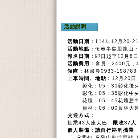
活動說明
活動日期：
114年12月20-
活動地點：
恆春半島里龍山
報名日期：
即日起至12月8
活動費用：
會員：2400元，
領隊：
林書晨0933-1987
上車時間、地點：
12月20
彰化：05：30彰化
彰化：05：35彰化中
花壇：05：45花壇勝
員林：06：00員林
交通方式：
搭乘43人座大巴，
限收37人
個人裝備：請自行斟酌攜帶
R背包 R登山鞋或雨鞋 