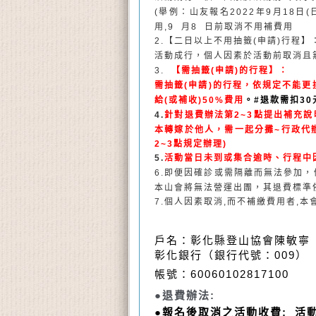
(
舉例：山友報名
2022
年
9
月
18
日
(
用
,9
月
8
日前取消不用補費用
2.
【二日以上不用抽籤
(
申請
)
行程】
活動成行，個人因素於活動前取消且
3.
【需抽籤
(
申請
)
的行程】：
需抽籤
(
申請
)
的行程，依規定不能更
給
(
或補收
)50%
費用
。
#退款需扣30
4.
針對退費辦法第
2~3
點提出補充說
本轉嫁於他人，需一起分攤
~
行政代
2~3
點規定辦理
)
5.
活動當日未到或集合逾時、行程中
6.
即便因確診或需隔離而無法參加，
本山會將無法營運出團，其退費標準
7.
個人因素取消
,
而不補繳費用者
,
本
戶名：彰化縣登山協會陳敏寧
彰化銀行（銀行代號：009）
帳號：
60060102817100
●
退費辦法
:
●
報名後取消之活動收費: 活