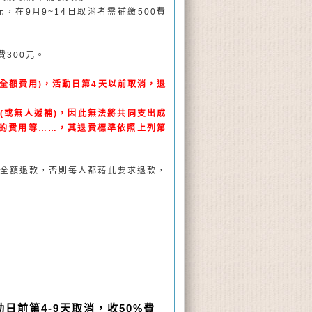
元，在
9
月
9~14
日取消者需補繳
500
費
費
300
元。
全額費用
)
，活動日第
4
天以前取消，退
補
(
或無人遞補
)
，因此無法將共同支出成
的費用等……，其退費標準依照上列第
全額退款，否則每人都藉此要求退款，
日前第4-9天取消，收50%費