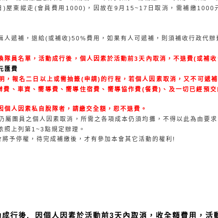
日
)
屋東縱走
(
會員費用
1000)
，因故在
9
月
15~17
日取消，需補繳
1000
：
無人遞補，退給
(
或補收
)50%
費用，如果有人可遞補，則須補收行政代辦
換隊員名單，活動成行後，個人因素於活動前
3
天內取消，不退費
(
或補收
元匯費
明，報名二日以上或需抽籤
(
申請
)
的行程，若個人因素取消，又不可遞
辦費、車資、嚮導費、嚮導住宿費、嚮導協作費
(
餐費
)
、及一切已經預交
因個人因素私自脫隊者，請繳交全額，恕不退費。
仍屬團員之個人因素取消，所需之各項成本仍須均攤，不得以此為由要求
依照上列第
1~3
點規定辦理。
會將予停權，待完成補繳後，才有參加本會其它活動的權利
!
動成行後, 因個人因素於活動前3天內取消，收全額費用，活動