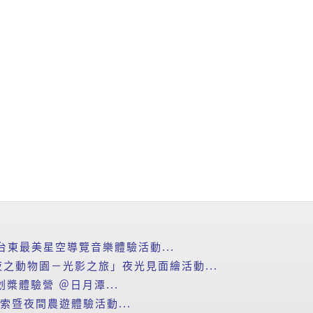
台東最美星空導覽音樂體驗活動...
之動物園－光影之旅」夜光見面繪活動...
划槳體驗營 ＠日月潭...
探索暨夜間農遊體驗活動...