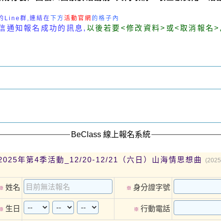
Line群,連結在
下方
活動官網
的格子內
信通知報名成功的訊息,
以後若要<修改資料>或<取消報名>,
BeClass 線上報名系統
025年第4季活動_12/20-12/21（六日）山海情思想曲
(2025
姓名
身分證字號
※
※
生日
行動電話
※
※