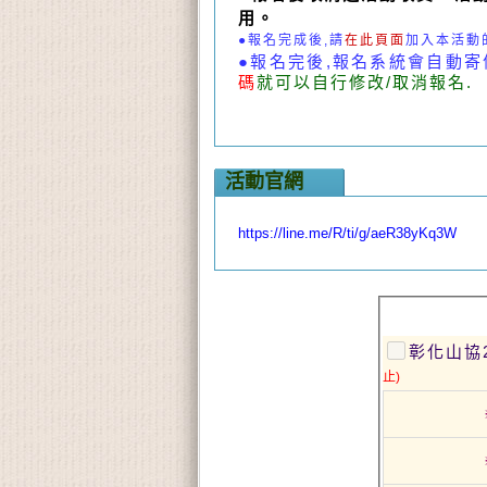
用。
●
報名完成後,請
在此頁面
加入本活動的
●
報名完後,報名系統會自動寄
碼
就可以自行修改/取消報名.
活動官網
https://line.me/R/ti/g/aeR38yKq3W
彰化山協2
止)