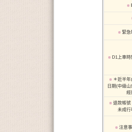
※
緊急
※
D1上車
※
＊近半年
※
日期(中級山
經
退款帳號
※
未成行
注意事
※