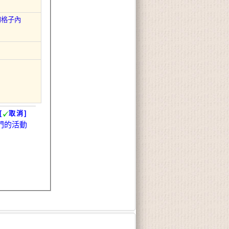
的格子內
[
取消]
門的活動