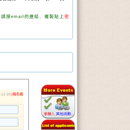
請按email的連結, 複製貼上
密
-12-20)
(報名截