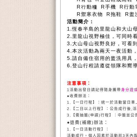
R行動糧 R手機 R行動
R禦寒衣物 R拖鞋 R盥
活動簡介：
1.恆春半島的里龍山和大山
2.里龍山視野極佳，可同時
3.大山母山視野良好，可看
4.本次活動為兩天一夜活動
5.請自備住宿用的盥洗用具
6.登山行程請遵從領隊和嚮
注意事項：
1
活動出發日請記得隨身攜帶
身分證
●收費辦法：
1.
【一日行程】：統一於活動當日車
2.
【二日以上行程】：公告成行後
,
活
3.
【需抽籤
(
申請
)
行程】：中籤並公
●退費
(
補繳
)
辦法：
1.
【一日活動行程】：
活動成行，個人因素於活動前
3
天內