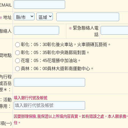
EMAIL
地址
※
緊急聯絡人電
※
聯絡人
話
彰化：05：30彰化後火車站，火車頭磚瓦藝術。
彰化：05：35彰化中央路郵局對面。
時間地點
花壇：05：45花壇勝中加油站。
員林：06：00員林大道彰南運動中心。
內行程
或百岳
歷＊：
填入銀行代號及帳號
：活動
專用：
因要辦理保險,我保證以上所填内容真實。如有錯誤之處，本人願承擔
任。
項(一)