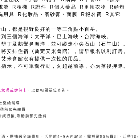
電源 R相機 R證件 R個人藥品 R更換衣物 R頭燈
洗用具 R化妝品
、
磨砂膏
、
面膜 R報名費 R其它
母山，都是視野良好的一等三角點小百岳。
看到三個海洋
：
太平洋
、
巴士海峽
、
台灣海峽。
到墾丁及鵝鑾鼻海洋，並可縱走小尖石山
（石牛山）
。
，將安排住宿
（暫定艾米會館）
，請早報名以利訂房。
，艾米會館沒有提供一次性的用品。
導指示，不可單獨行動，勿超越前導，亦勿落後押隊。
或駕照或健保卡
，以便相關單位查詢。
上繳給嚮導
動前預先繳費
告成行後
,
活動前預先繳費
取消，需補繳全額費用，活動前
4~9
天內取消，需補繳
50%
費用，活動
10