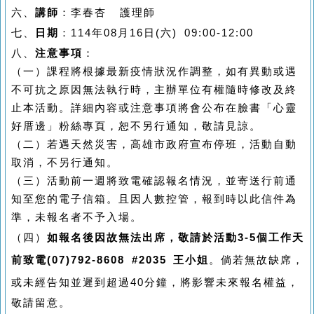
六、
講師
：李春杏 護理師
七、
日期
：
114
年
08
月16
日
(六) 09:00-12:00
八、
注意事項
：
（一）課程將根據最新疫情狀況作調整，如有異動或遇
不可抗之原因無法執行時，主辦單位有權隨時修改及終
止本活動。詳細內容或注意事項將會公布在臉書「心靈
好厝邊」粉絲專頁，恕不另行通知，敬請見諒。
（二）若遇天然災害，高雄市政府宣布停班，活動自動
取消，不另行通知。
（三）活動前一週將致電確認報名情況，並寄送行前通
知至您的電子信箱。且因人數控管，報到時以此信件為
準，未報名者不予入場。
（四）
如報名後因故無法出席，敬請於活動
3-5
個工作天
前致電
(07)792-8608 #2035
王小姐
。倘若無故缺席，
或未經告知並遲到超過
40
分鐘，將影響未來報名權益，
敬請留意。