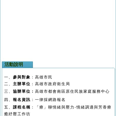
活動說明
一、
參與對象
：高雄市民
二、
主辦單位
：高雄市政府衛生局
三、
協辦單位：
高雄市都會南區原住民族家庭服務中心
四、
報名資訊
：一律採網路報名
五、
課程名稱
：
「療」聊情緒與壓力
-情緒調適與芳香療
癒紓壓工作坊