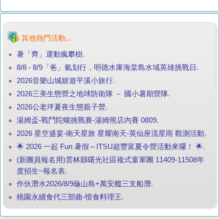
其他熱門活動...
暑「齊」運動瘋攀樹.
8/8 - 8/9「爸」氣划行，明德水庫海棠島水域英雄挑戰日.
2026音樂山城嬉遊平溪小旅行.
2026三美生態營之地球防衛隊 － 國小暑期營隊.
2026公老坪夏夜生態親子營.
湯姆盃-戰鬥陀螺挑戰賽-湯姆熊店內賽 0809.
2026 星空盛宴-南天星旅 星耀南天-英仙座流星雨 觀測活動.
🌟 2026 一起 Fun 暑假～ITSU超豐富夏令營活動來囉！ 🌟.
(新團員報名用)雲林縣曙光社區複式童軍團 11409-11508年
度招生~報名表.
作伙潛水2026/8/9龜山島+萬安艦三支船潛.
桃園永續食代三部曲-惜食料理王.