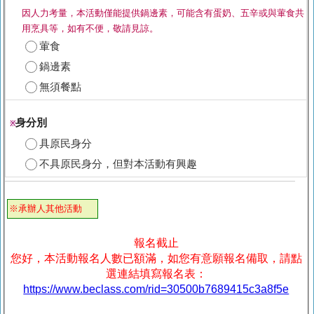
因人力考量，本活動僅能提供鍋邊素，可能含有蛋奶、五辛或與葷食共
用烹具等，如有不便，敬請見諒。
葷食
鍋邊素
無須餐點
身分別
※
具原民身分
不具原民身分，但對本活動有興趣
※承辦人其他活動
報名截止
您好，本活動報名人數已額滿，如您有意願報名備取，請點
選連結填寫報名表：
https://www.beclass.com/rid=30500b7689415c3a8f5e