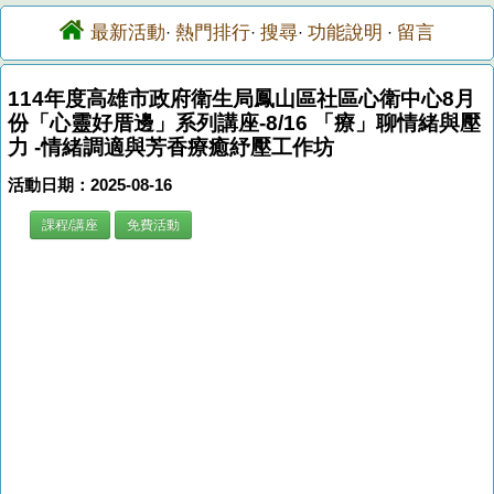
最新活動
熱門排行
搜尋
功能說明
留言
·
·
·
·
114年度高雄市政府衛生局鳳山區社區心衛中心8月
份「心靈好厝邊」系列講座-8/16 「療」聊情緒與壓
力 -情緒調適與芳香療癒紓壓工作坊
活動日期：2025-08-16
課程/講座
免費活動