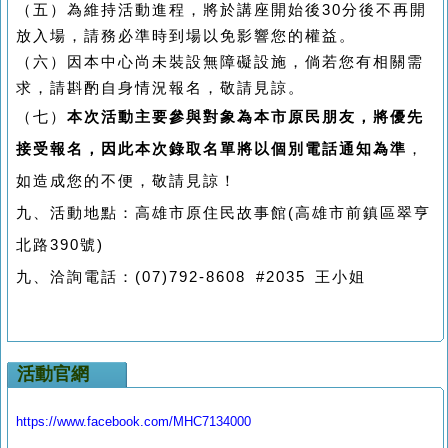
（五）為維持活動進程，將於講座開始後30
分後不再開
放入場，請務必準時到場以免影響您的權益。
（六）因本中心尚未裝設無障礙設施，倘若您有相關需
求，請斟酌自身情況報名，敬請見諒。
（七）
本次活動主要參與對象為本市原民朋友，將優先
接受報名，因此本次錄取名單將以個別電話通知為準
，
如造成您的不便，敬請見諒！
九、活動地點：
高雄市原住民故事館(高雄市前鎮區翠亨
北路390號)
九、洽詢電話：
(07)792-8608 #2035
王小姐
活動官網
https://www.facebook.com/MHC7134000