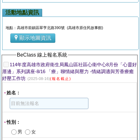
活動地點資訊
地點：高雄市前鎮區翠亨北路390號 (高雄市原住民故事館)
顯示地圖資訊
BeClass 線上報名系統
114年度高雄市政府衛生局鳳山區社區心衛中心8月份「心靈好
厝邊」系列講座-8/16 「療」聊情緒與壓力 -情緒調適與芳香療癒
紓壓工作坊
(2025-08-16)
(報名截止)
姓名：
*
性別：
*
男
女