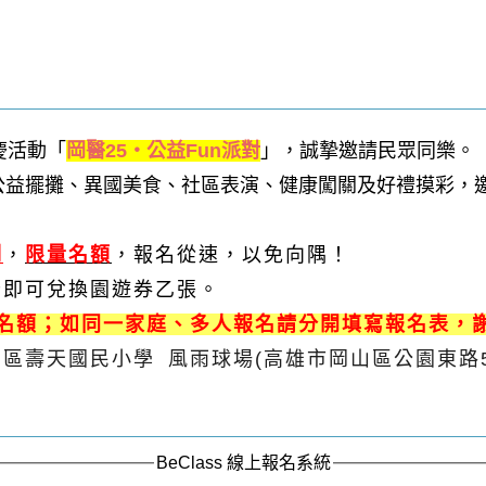
慶活動「
岡醫25・公益Fun派對
」，誠摯邀請民眾同樂。
公益擺攤、異國美食、社區表演、健康闖關及好禮摸彩，
制
，
限量名額
，
報名從速，以免向隅！
卡即可兌換園遊券乙張。
人名額；如同一家庭、多人報名請分開填寫報名表，
區壽天國民小學 風雨球場(
高雄市岡山區公園東路5
BeClass 線上報名系統