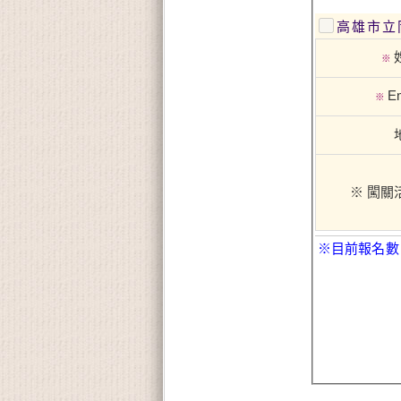
高雄市立
※
Em
※
※ 闖關
※目前報名數：