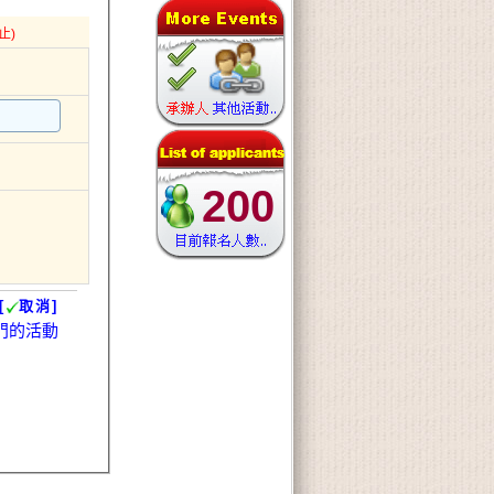
止)
200
[
取消]
門的活動