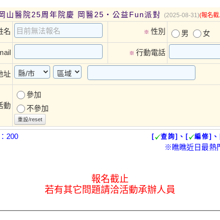
岡山醫院25周年院慶 岡醫25・公益Fun派對
(2025-08-31)
(報名截
姓名
性別
※
男
女
ail
行動電話
※
地址
參加
活動
不參加
重設/reset
200
[
查詢]、[
編修]、
※瞧瞧近日最熱
報名截止
若有其它問題請洽活動承辦人員