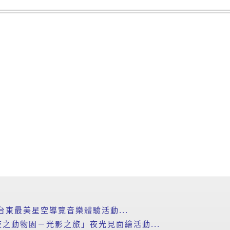
台東最美星空導覽音樂體驗活動...
之動物園－光影之旅」夜光見面繪活動...