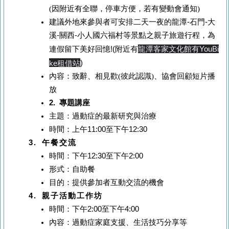
(因附近有全聯，停車方便，若有變動會通知)
建議外地來參與者可安排二天一夜的龍潭-石門-大
溪-關西-小人國六福村等景點之親子旅遊行程，為
龍潭客家文化館有YouBi
連假留下美好回憶!(附近有
)
ke租借站
內容：致辭、相見歡(彼此認識)、協會回顧短片播
放
2.
專題講座
主題：過動症的最新研究與治療
時間：上午
11:00
至下午
12:30
3.
午餐交流
時間：下午
12:30
至下午
2:00
形式：自助餐
目的：提供參加者互動交流的機會
4. 親子活動工作坊
時間：下午
2:00
至下午
4:00
內容：過動症家庭支援、生活技巧分享等