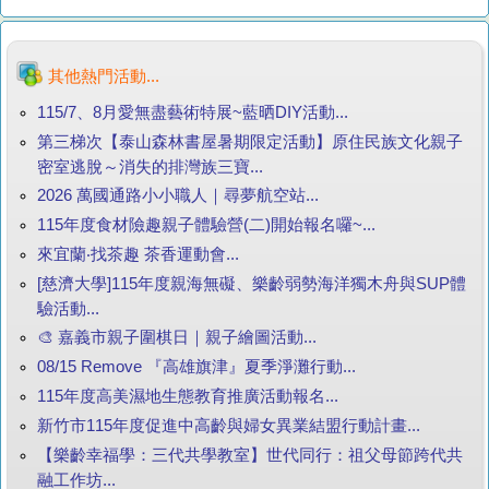
其他熱門活動...
115/7、8月愛無盡藝術特展~藍晒DIY活動...
第三梯次【泰山森林書屋暑期限定活動】原住民族文化親子
密室逃脫～消失的排灣族三寶...
2026 萬國通路小小職人｜尋夢航空站...
115年度食材險趣親子體驗營(二)開始報名囉~...
來宜蘭‧找茶趣 茶香運動會...
[慈濟大學]115年度親海無礙、樂齡弱勢海洋獨木舟與SUP體
驗活動...
🎨 嘉義市親子圍棋日｜親子繪圖活動...
08/15 Remove 『高雄旗津』夏季淨灘行動...
115年度高美濕地生態教育推廣活動報名...
新竹市115年度促進中高齡與婦女異業結盟行動計畫...
【樂齡幸福學：三代共學教室】世代同行：祖父母節跨代共
融工作坊...