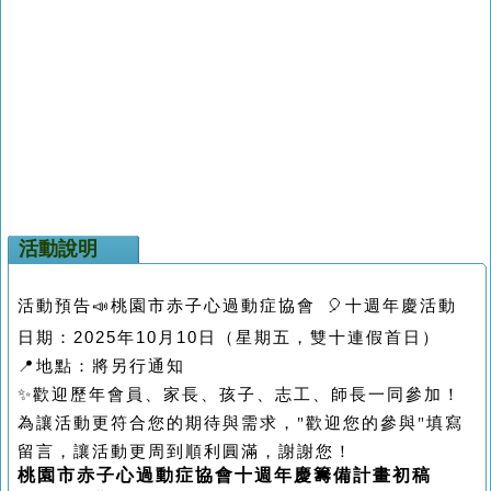
活動說明
活動預告
📣
桃園市赤子心過動症協會
🎈
十週年慶活動
日期：
2025
年
10
月
10
日（星期五，雙十連假首日）
📍
地點：將另行通知
✨
歡迎歷年會員、家長、孩子、志工、師長一同參加！
為讓活動更符合您的期待與需求，"歡迎您的參與"填寫
留言，讓活動更周到順利圓滿，謝謝您！
桃園市赤子心過動症協會十週年慶籌備計畫初稿