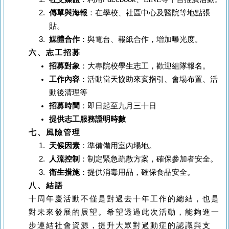
傳單與海報
：在學校、社區中心及醫院等地點張
貼。
媒體合作
：與電台、報紙合作，增加曝光度。
六、志工招募
招募對象
：大專院校學生志工，歡迎組隊報名。
工作內容
：活動當天協助來賓指引、會場布置、活
動後清理等
招募時間
：即日起至九月三十日
提供志工服務證明時數
七、風險管理
天候因素
：準備備用室內場地。
人流控制
：制定緊急疏散方案，確保參加者安全。
衛生措施
：提供消毒用品，確保食品安全。
八、結語
十周年慶活動不僅是對過去十年工作的總結，也是
對未來發展的展望。希望透過此次活動，能夠進一
步連結社會資源，提升大眾對過動症的認識與支