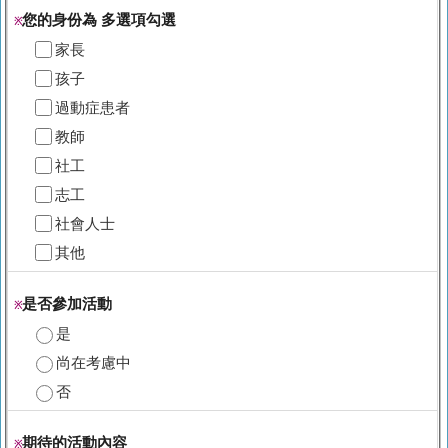
您的身份為 多選項勾選
※
家長
孩子
過動症患者
教師
社工
志工
社會人士
其他
是否參加活動
※
是
尚在考慮中
否
期待的活動內容
※