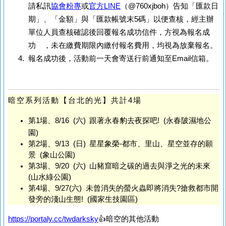
請私訊
協會粉專
或
官方LINE
（@760xjboh）告知「匯款日
期」、「金額」與「匯款帳號末5碼」以便查核，經主辦
單位人員查核確認後回覆報名成功信件，方視為報名成
功 ，未在繳費期限內繳付報名費用，均視為放棄報名。
報名成功後，活動前一天會寄送行前通知至Email信箱。
暗空系列活動【台北的光】共計4場
第1場、8/16 (六) 跟著永春豹去夜探吧! (永春陂濕地公
園)
第2場、9/13 (日) 星星象榮-都市、里山、星空並存的願
景 (象山公園)
第3場、9/20 (六) 山豬窟暗之碳的過去與淨之光的未來
(山水綠公園)
第4場、9/27(六) 未曾消失的螢火蟲即將消失?搶救都市開
發旁的淺山生態! (國家生技園區)
https://portaly.cc/twdarksky
👍暗空的其他活動