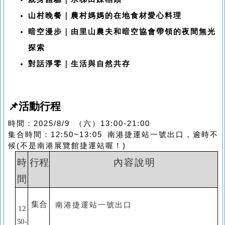
山村晚餐｜農村媽媽的在地食材愛心料理
暗空漫步｜由里山農夫和暗空協會帶領的夜間無光
探索
對話淨零｜生活與自然共存
📌活動行程
時間：2025/8/9 （六）13:00-21:00
集合時間：12:50~13:05 南港捷運站一號出口，逾時不
候(不是南港展覽館捷運站喔！)
時
行程
內
容
說
明
間
集合
南港捷運站一號出口
12
50-