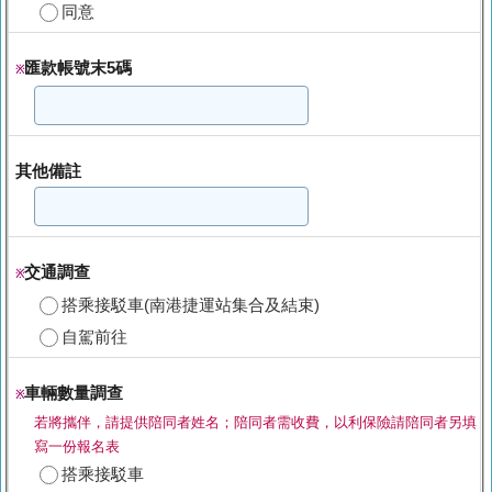
同意
匯款帳號末5碼
※
其他備註
交通調查
※
搭乘接駁車(南港捷運站集合及結束)
自駕前往
車輛數量調查
※
若將攜伴，請提供陪同者姓名；陪同者需收費，以利保險請陪同者另填
寫一份報名表
搭乘接駁車