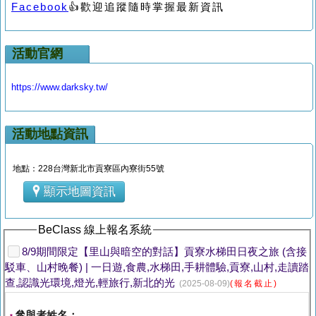
Facebook
👍歡迎追蹤隨時掌握最新資訊
活動官網
https://www.darksky.tw/
活動地點資訊
地點：228台灣新北市貢寮區內寮街55號
顯示地圖資訊
BeClass 線上報名系統
8/9期間限定【里山與暗空的對話】貢寮水梯田日夜之旅 (含接
駁車、山村晚餐) | 一日遊,食農,水梯田,手耕體驗,貢寮,山村,走讀踏
查,認識光環境,燈光,輕旅行,新北的光
(2025-08-09)
(報名截止)
參與者姓名：