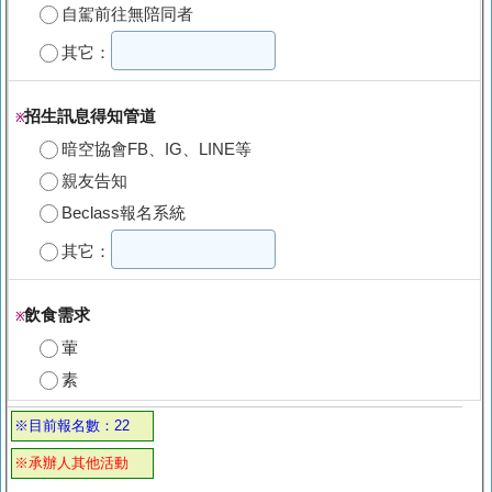
自駕前往無陪同者
其它：
招生訊息得知管道
※
暗空協會FB、IG、LINE等
親友告知
Beclass報名系統
其它：
飲食需求
※
葷
素
※目前報名數：22
※承辦人其他活動