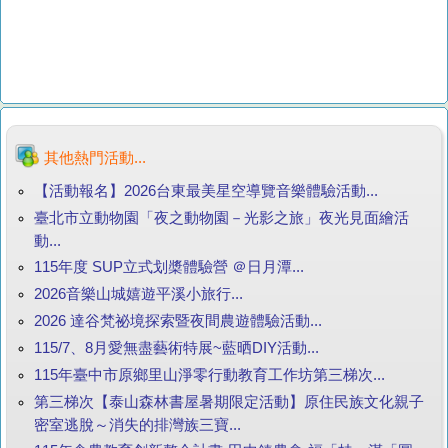
其他熱門活動...
【活動報名】2026台東最美星空導覽音樂體驗活動...
臺北市立動物園「夜之動物園－光影之旅」夜光見面繪活
動...
115年度 SUP立式划槳體驗營 ＠日月潭...
2026音樂山城嬉遊平溪小旅行...
2026 達谷梵祕境探索暨夜間農遊體驗活動...
115/7、8月愛無盡藝術特展~藍晒DIY活動...
115年臺中市原鄉里山淨零行動教育工作坊第三梯次...
第三梯次【泰山森林書屋暑期限定活動】原住民族文化親子
密室逃脫～消失的排灣族三寶...