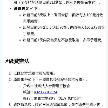
用（至少須於活動日前3日通知，以利更換投保事宜）。
退費規定
如下：
出發日前6天以上：退回全額，酌收每人100元行政
與手續費。
出發日前5至2天：退回70%，酌收每人100元行政與
手續費。
出發日前1天內及當天恕不接受取消，亦不予退費。
📌繳費辦法
以匯款方式繳付報名費用。
繳款帳戶如下（完成繳款後請記得保留收據）。
戶名：社團法人台灣暗空協會
帳號：
032035012574
銀行：國泰世華銀行 (013) 東門分行
網路報名後，請於三日內完成匯款，並在繳費完成之後，