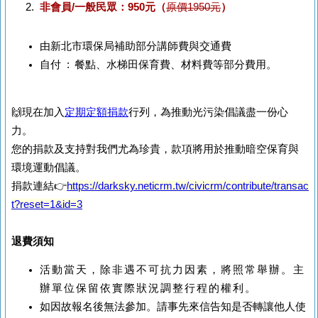
非會員/一般民眾：950元
（
原價1950元
）
由新北市環保局補助部分講師費與交通費
自付 : 餐點、水梯田保育費、材料費等部分費用。
🙌現在加入
定期定額捐款
行列，為推動光污染倡議盡一份心
力。
您的捐款及支持對我們尤為珍貴，款項將用於推動暗空保育與
環境運動倡議。
捐款連結👉
https://darksky.neticrm.tw/civicrm/contribute/transac
t?reset=1&id=3
退費須知
活動當天，除非遇不可抗力因素，將照常舉辦。主
辦單位保留依實際狀況調整行程的權利。
如因故報名後無法參加。請事先來信告知是否轉讓他人使