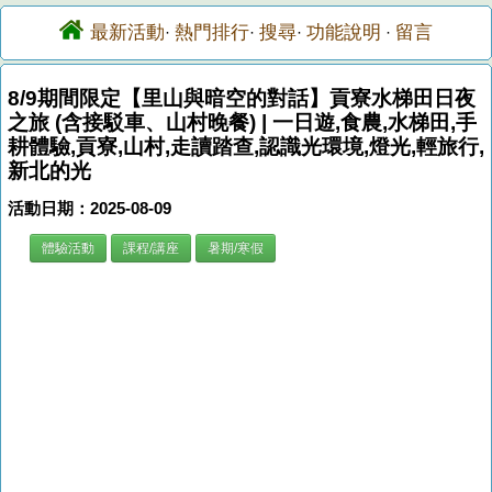
最新活動
熱門排行
搜尋
功能說明
留言
·
·
·
·
8/9期間限定【里山與暗空的對話】貢寮水梯田日夜
之旅 (含接駁車、山村晚餐) | 一日遊,食農,水梯田,手
耕體驗,貢寮,山村,走讀踏查,認識光環境,燈光,輕旅行,
新北的光
活動日期：2025-08-09
體驗活動
課程/講座
暑期/寒假