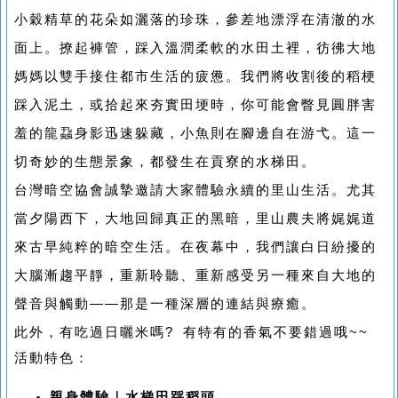
小穀精草的花朵如灑落的珍珠，參差地漂浮在清澈的水
面上。撩起褲管，踩入溫潤柔軟的水田土裡，彷彿大地
媽媽以雙手接住都市生活的疲憊。我們將收割後的稻梗
踩入泥土，或拾起來夯實田埂時，你可能會瞥見圓胖害
羞的龍蝨身影迅速躲藏，小魚則在腳邊自在游弋。這一
切奇妙的生態景象，都發生在貢寮的水梯田。
台灣暗空協會誠摯邀請大家體驗永續的里山生活。尤其
當夕陽西下，大地回歸真正的黑暗，里山農夫將娓娓道
來古早純粹的暗空生活。在夜幕中，我們讓白日紛擾的
大腦漸趨平靜，重新聆聽、重新感受另一種來自大地的
聲音與觸動——那是一種深層的連結與療癒。
此外，有吃過日曬米嗎? 有特有的香氣不要錯過哦~~
活動特色：
親身體驗｜水梯田踩稻頭