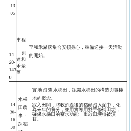
13
05
車程
至和禾聚落集合安頓身心，準備迎接一天活動
到
14
的開始。
達和
20-
禾聚
143
落
0
實地踏
查
水梯田，認識水梯田的構造與微棲
地的概念。
水梯
14
踩
入田間，將收割過後的稻頭踏入泥中，化
田農
為來年的養分，並用實際用雙手修補田
埂
，
30-
確保水梯田的蓄水功能，重
啟
田
埂
植被演
事：
替。
16
踩
稻
30