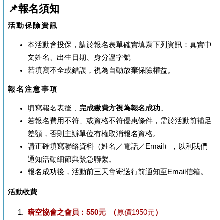
📌報名須知
活動保險資訊
本活動會投保，請於報名表單確實填寫下列資訊：真實中
文姓名、出生日期、身分證字號
若填寫不全或錯誤，視為自動放棄保險權益。
報名注意事項
填寫報名表後，
完成繳費方視為報名成功
。
若報名費用不符、或資格不符優惠條件，需於活動前補足
差額，否則主辦單位有權取消報名資格。
請正確填寫聯絡資料（姓名／電話／Email），以利我們
通知活動細節與緊急聯繫。
報名成功後，活動前三天會寄送行前通知至Email信箱。
活動收費
暗空協會之會員：550元 （
原價1950元
）