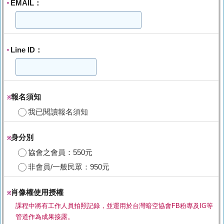
EMAIL：
*
Line ID：
*
報名須知
※
我已閱讀報名須知
身分別
※
協會之會員：550元
非會員/一般民眾：950元
肖像權使用授權
※
課程中將有工作人員拍照記錄，並運用於台灣暗空協會FB粉專及IG等
管道作為成果接露。