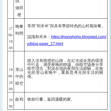
頭、
做田
梗
享用"和禾米"與具有季節特色的山村風味餐。
晚餐
17
時間
00-
認識和禾米：
https://monghoho.blogspot.com/
18
p/blog-page_17.html
00
踏入沒有路燈的山路，在紅光或全黑的環境
中行走，感受夜晚的靜謐。由暗空協會分享
暗空理念，對談在地的夜間生活經驗，在無
里山
18
光的里山夜晚中，重新思考光與生活的關
00-
係。
中的
20
暗空
00
啟
程
收拾行囊，返回溫暖的家。
20
00