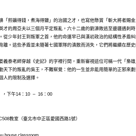
濞「煎礦得錢，煮海得鹽」的治國之才，也寫他懸賞「斬大將者賜金
英才的周亞夫以三個月平定叛亂，六十二歲的劉濞敗逃至邊疆遇刺時
。從少年封王到叛軍之首，他的命運早已與漢初政治的結構性矛盾糾
背離。這些矛盾並未隨著七國軍隊的潰散而消失，它們將繼續在歷史
姜義泰老師穿越《史記》的字裡行間，重新審視這位可稱一代「梟雄
動天下的叛亂的吳王，不難察覺：他的一生並非能用簡單的正邪來劃
個人的限制及選擇。
，下午14：10 – 16：00
508教室（臺北市中正區愛國西路1號）
mu.house.classroom