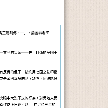
吳王濞列傳．一」，姜義泰老師，
—當今的皇帝——失手打死的吳國王
有反骨的侄子，最終用七國之亂印證
或是帝國本身的制度缺陷，使得諸侯
央眼中大逆不道的行為，對吳地人民
鐵作坊正日夜不息──在景帝三年的