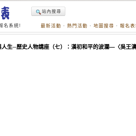
站內搜尋
報名系統!
最新活動
·
熱門活動
·
地圖搜尋
·
報名表
傳與人生─歷史人物講座（七）：漢初和平的波瀾—〈吳王