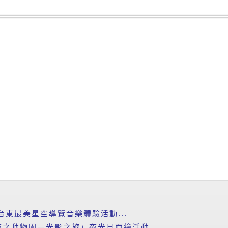
台東最美星空導覽音樂體驗活動...
之動物園－光影之旅」夜光見面繪活動...