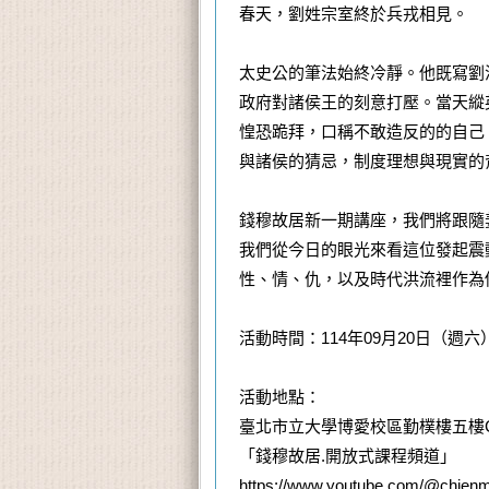
春天，劉姓宗室終於兵戎相見。
太史公的筆法始終冷靜。他既寫劉
政府對諸侯王的刻意打壓。當天縱
惶恐跪拜，口稱不敢造反的的自己
與諸侯的猜忌，制度理想與現實的
錢穆故居新一期講座，我們將跟隨
我們從今日的眼光來看這位發起震
性、情、仇，以及時代洪流裡作為
活動時間：114年09月20日（週六）
活動地點：
臺北市立大學博愛校區勤樸樓五樓C
「錢穆故居.開放式課程頻道」
https://www.youtube.com/@chien