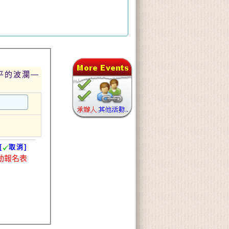
平的波瀾—
[
取消]
動報名表