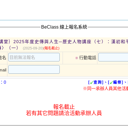
BeClass 線上報名系統
講堂｝2025年度史傳與人生─歷史人物講座（七）：漢初和
傳〉（一）
(2025-09-20)
(報名截止)
姓名
行動電話
※
ail
：0
[
查詢]、[
編修]、
※同一承辦人員其他活
報名截止
若有其它問題請洽活動承辦人員