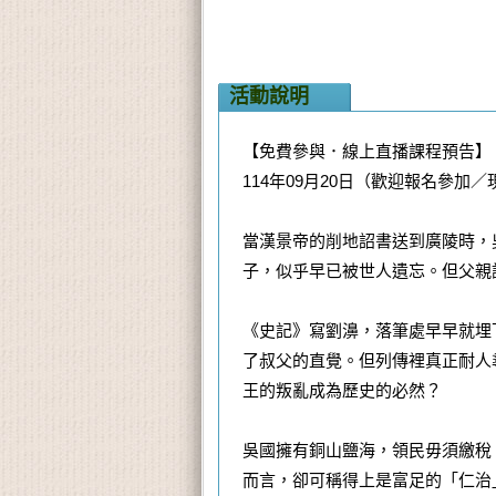
活動說明
【免費參與．線上直播課程預告】
114年09月20日（歡迎報名參加
當漢景帝的削地詔書送到廣陵時，
子，似乎早已被世人遺忘。但父親
《史記》寫劉濞，落筆處早早就埋
了叔父的直覺。但列傳裡真正耐人
王的叛亂成為歷史的必然？
吳國擁有銅山鹽海，領民毋須繳稅
而言，卻可稱得上是富足的「仁治