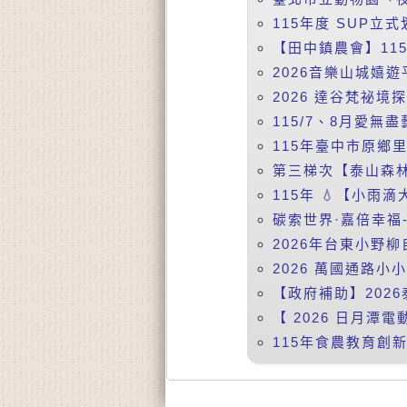
115年度 SUP立式
【田中鎮農會】115
2026音樂山城嬉遊
2026 達谷梵祕境
115/7、8月愛無盡
115年臺中市原鄉
第三梯次【泰山森林
115年 💧【小雨
碳索世界·嘉倍幸福-
2026年台東小野柳
2026 萬國通路小
【政府補助】2026
【 2026 日月潭電動
115年食農教育創