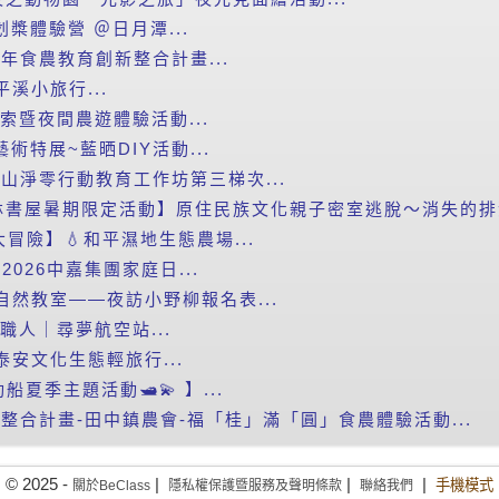
划槳體驗營 ＠日月潭...
年食農教育創新整合計畫...
平溪小旅行...
探索暨夜間農遊體驗活動...
藝術特展~藍晒DIY活動...
里山淨零行動教育工作坊第三梯次...
書屋暑期限定活動】原住民族文化親子密室逃脫～消失的排灣
滴大冒險】💧和平濕地生態農場...
2026中嘉集團家庭日...
自然教室——夜訪小野柳報名表...
小職人｜尋夢航空站...
泰安文化生態輕旅行...
船夏季主題活動🛥️💫 】...
新整合計畫-田中鎮農會-福「桂」滿「圓」食農體驗活動...
© 2025 -
|
|
|
手機模式
關於BeClass
隱私權保護暨服務及聲明條款
聯絡我們