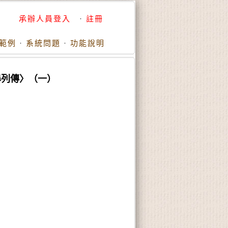
承辦人員登入
·
註冊
範例
·
系統問題
·
功能說明
濞列傳〉（一）