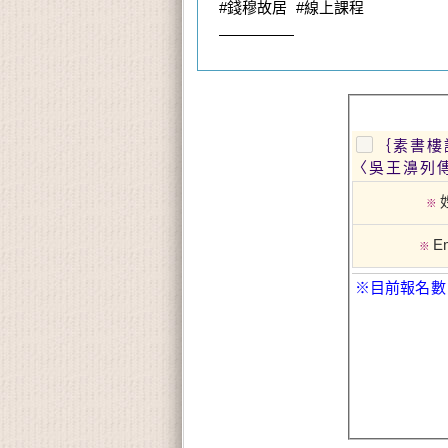
#錢穆故居 #線上課程
—————
｛素書樓
〈吳王濞列
※
Em
※
※目前報名數