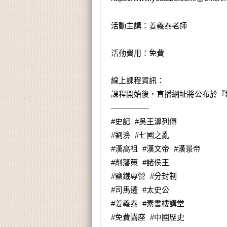
活動主講：姜義泰老師
活動費用：免費
線上課程資訊：
課程開始後，直播網址將公布於『錢
—————
#史記 #吳王濞列傳
#劉濞 #七國之亂
#漢高祖 #漢文帝 #漢景帝
#削藩策 #諸侯王
#鹽鐵專營 #分封制
#司馬遷 #太史公
#姜義泰 #素書樓講堂
#免費講座 #中國歷史