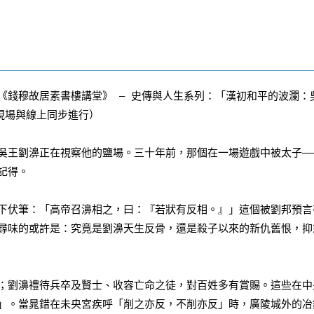
《錢穆故居素書樓講堂》 – 史傳與人生系列：「漢初和平的波瀾：
／現場與線上同步進行）
吳王劉濞正在視察他的鹽場。三十年前，那個在一場遊戲中被太子—
記得。
下伏筆：「高帝召濞相之，曰：『若狀有反相。』」這個被劉邦預言
尋味的或許是：究竟是劉濞天生反骨，還是殺子以來的新仇舊恨，抑
；劉濞禮待兵卒及賢士、收容亡命之徒，對百姓多有賞賜。這些在中
」。當晁錯在未央宮疾呼「削之亦反，不削亦反」時，廣陵城外的冶