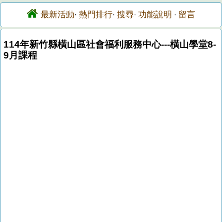
最新活動
熱門排行
搜尋
功能說明
留言
·
·
·
·
114年新竹縣橫山區社會福利服務中心---橫山學堂8-
9月課程