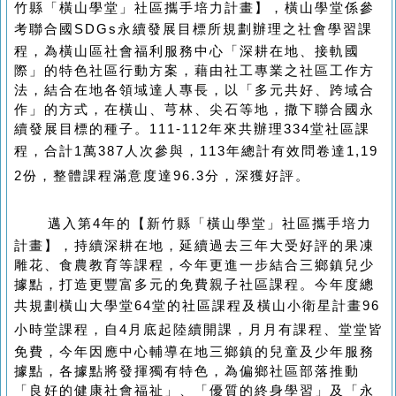
竹縣「橫山學堂」社區攜手培力計畫】，橫山學堂係參
考聯合國
SDGs
永續發展目標所規劃辦理之社會學習課
程，為橫山區社會福利服務中心「深耕在地、接軌國
際」的特色社區行動方案，藉由社工專業之社區工作方
法，結合在地各領域達人專長，以「多元共好、跨域合
作」的方式，在橫山、芎林、尖石等地，撒下聯合國永
續發展目標的種子。111-112年來共辦理334堂社區課
程，
合計
1
萬
387
人次參與
，
113年總計有效問卷達1,19
2份，整體課程滿意度達96.3分
，深獲好評。
邁入第
4
年的【新竹縣「橫山學堂」社區攜手培力
計畫】，持續深耕在地，延續過去三年大受好評的果凍
雕花、食農教育等課程，今年更進一步結合三鄉鎮兒少
據點，打造更豐富多元的免費親子社區課程。今年度總
共規劃橫山大學堂
64
堂的社區課程及橫山小衛星計畫
96
小時堂課程，自
4
月底起陸續開課，月月有課程、堂堂皆
免費，今年因應中心輔導在地三鄉鎮的兒童及少年服務
據點，各據點將發揮獨有特色，為偏鄉社區部落推動
「良好的健康社會福祉」、「優質的終身學習」及「永