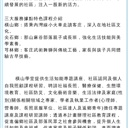
續發展的社區」注入一股新的活力。
三大服務據點特色課程介紹
橫山鄉：搭乘內灣線小火車走讀客庄，深入在地社區文
化。
尖石鄉：那山麻谷部落親子成長班，強化生活技能與美
學素養。
芎林鄉：客庄武術舞獅與傳統工藝，家長與孩子共同體
驗古早技藝。
橫山學堂提供生活知能專題講座、社區認同及個人
自我照顧課程研習。聘請社福長照、醫療保健、生態環
境教育、社區防災、文化藝術音樂、生活法律及家庭
(
性
別
)
關係相關領域之專家、學者及執業工作者
(
心理師、
營養師、長照居服單位、社區達人及返鄉青年
)
擔任專題
講座及課程研習講師；透過本計畫辦理社區教育課程，
促進偏鄉社區及部落民眾之社會參與機會，提升個人生
活知能及幸福感，促進家庭及親子關係和諧，進而增進