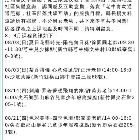
社區集體意識、認同感及互助意願，落實「老中青幼通
通照顧，社區部落共學互助」的服務目標。縣長楊文科
邀請所有鄉親，不分男女老幼，共下來學堂共學同樂
!
因各課程之上課地點及時間不同，請特別留意。
8、9月課程資訊如下：
08/03(日)夏日花藝時光-陽光向日葵/徐圓圓老師/09:30
-11:30/芎林兒少據點(新竹縣芎林鄉文林村10鄰紙寮窩1
0-3號)。
08/03(日)茶香禮儀.心意傳遞/許正清老師/14:00-16:0
0/沙坑茶廠(新竹縣橫山鄉中豐路三段68號)。
08/14(四)刺繡-乘著夢想飛翔的家/許芮芳老師14:00-1
6:00/尖石鄉那山麻谷兒童少年服務據點(新竹縣尖石鄉2
05-1號)。
08/21(四)色彩美學-四季色境/鄭家樂老師/14:00-16:0
0/尖石鄉那山麻谷兒童少年服務據點(新竹縣尖石鄉205-
1號)。