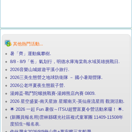
其他熱門活動...
暑「齊」運動瘋攀樹.
8/8 - 8/9「爸」氣划行，明德水庫海棠島水域英雄挑戰日.
2026音樂山城嬉遊平溪小旅行.
2026三美生態營之地球防衛隊 － 國小暑期營隊.
2026公老坪夏夜生態親子營.
湯姆盃-戰鬥陀螺挑戰賽-湯姆熊店內賽 0809.
2026 星空盛宴-南天星旅 星耀南天-英仙座流星雨 觀測活動.
🌟 2026 一起 Fun 暑假～ITSU超豐富夏令營活動來囉！ 🌟.
(新團員報名用)雲林縣曙光社區複式童軍團 11409-11508年
度招生~報名表.
作伙潛水2026/8/9龜山島+萬安艦三支船潛.