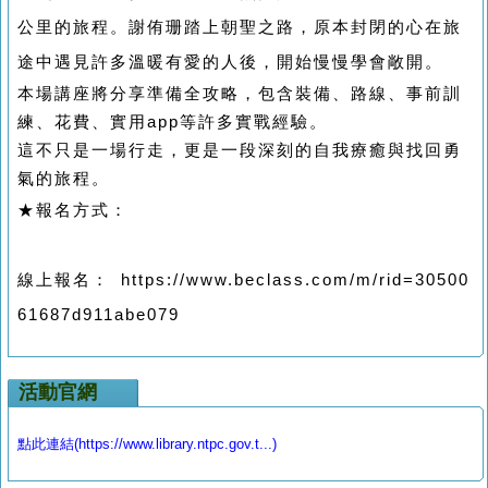
公里的旅程。謝侑珊踏上朝聖之路，原本封閉的心在旅
途中遇見許多溫暖有愛的人後，開始慢慢學會敞開。
本場講座將分享準備全攻略，包含裝備、路線、事前訓
練、花費、實用
app
等許多實戰經驗。
這不只是一場行走，更是一段深刻的自我療癒與找回勇
氣的旅程。
★報名方式：
線上報名： https://www.beclass.com/m/rid=30500
61687d911abe079
活動官網
點此連結(https://www.library.ntpc.gov.t...)