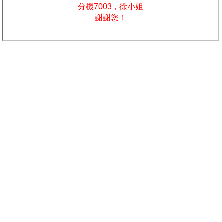
分機7003，徐小姐
謝謝您！