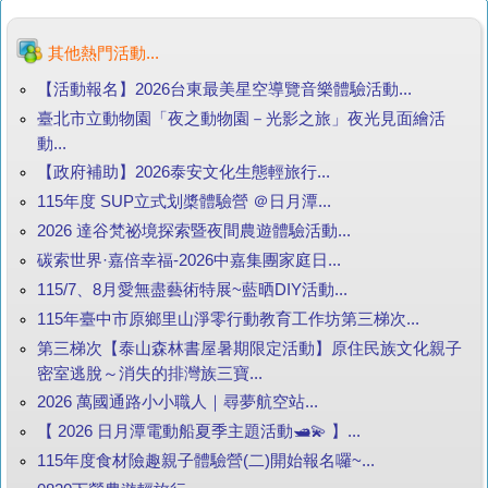
其他熱門活動...
【活動報名】2026台東最美星空導覽音樂體驗活動...
臺北市立動物園「夜之動物園－光影之旅」夜光見面繪活
動...
【政府補助】2026泰安文化生態輕旅行...
115年度 SUP立式划槳體驗營 ＠日月潭...
2026 達谷梵祕境探索暨夜間農遊體驗活動...
碳索世界·嘉倍幸福-2026中嘉集團家庭日...
115/7、8月愛無盡藝術特展~藍晒DIY活動...
115年臺中市原鄉里山淨零行動教育工作坊第三梯次...
第三梯次【泰山森林書屋暑期限定活動】原住民族文化親子
密室逃脫～消失的排灣族三寶...
2026 萬國通路小小職人｜尋夢航空站...
【 2026 日月潭電動船夏季主題活動🛥️💫 】...
115年度食材險趣親子體驗營(二)開始報名囉~...