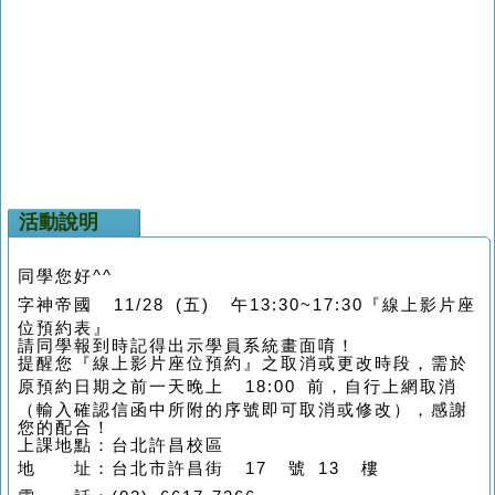
活動說明
同學您好
^^
字神帝國
11/28 (
五
)
午
13:30~17:30
『線上影片座
位預約表』
請同學報到時記得出示學員系統畫面唷！
提醒您『線上影片座位預約』之取消或更改時段，需於
原預約日期之前一天晚上
18:00
前，自行上網取消
（輸入確認信函中所附的序號即可取消或修改），感謝
您的配合！
上課地點：台北許昌校區
地 址：台北市許昌街
17
號
13
樓