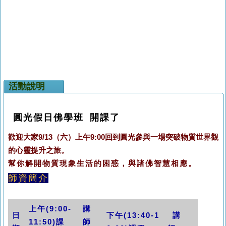
活動說明
圓光假日佛學班 開課了
歡
迎大家9/13（六）上午9:00回到圓光參與一場突破物質世界觀
的心靈提升之旅。
幫你解開物質現象生活的困惑，與諸佛智慧相應。
師資簡介
上午(9:00-
講
日
下午(13:40-1
講
11:50)課
師