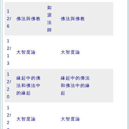
如
1
源
2/
佛法與佛教
佛法與佛教
法
6
師
1
2/
大智度論
大智度論
1
3
1
緣起中的佛
緣起中的佛法
2/
法和佛法中
和佛法中的緣
2
的緣起
起
0
1
2/
大智度論
大智度論
2