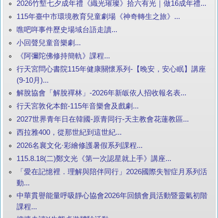
2026竹塹七夕成年禮《織光璀璨》拾六有光｜做16成年禮...
115年臺中市環境教育兒童劇場《神奇轉生之旅》...
噍吧哖事件歷史場域台語走讀...
小回聲兒童音樂劇...
《阿彌陀佛修持簡軌》課程...
行天宮問心書院115年健康關懷系列-【晚安，安心眠】講座
(9-10月)...
解脫協會「解脫禪林」-2026年新皈依人招收報名表...
行天宮敦化本館-115年音樂會及戲劇...
2027世界青年日在韓國-原青同行-天主教會花蓮教區...
西拉雅400，從那世紀到這世紀...
2026名襄文化·彩繪修護暑假系列課程...
115.8.18(二)鄭文光《第一次認星就上手》講座...
「愛在記憶裡．理解與陪伴同行」2026國際失智症月系列活
動...
中華貫譽能量呼吸靜心協會2026年回饋會員活動暨靈氣初階
課程...