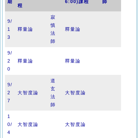
期
6:00)課程
師
程
寂
9/
慎
1
釋量論
釋量論
法
3
師
9/
2
釋量論
釋量論
0
道
9/
玄
2
大智度論
大智度論
法
7
師
1
0/
大智度論
大智度論
4