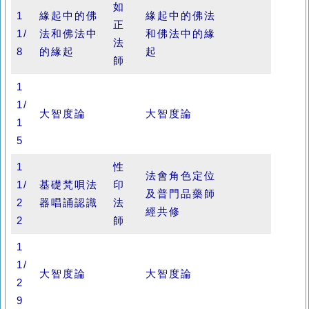
如
1
緣起中的佛
緣起中的佛法
正
1/
法和佛法中
和佛法中的緣
法
8
的緣起
起
師
1
1/
大智度論
大智度論
1
5
1
性
法會角色定位
1/
基礎梵唄法
印
及普門品藥師
2
器唱誦認識
法
經共修
2
師
1
1/
大智度論
大智度論
2
9