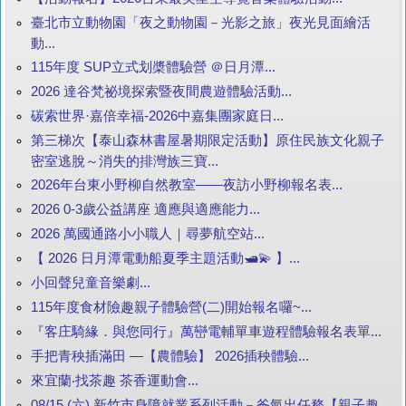
臺北市立動物園「夜之動物園－光影之旅」夜光見面繪活
動...
115年度 SUP立式划槳體驗營 ＠日月潭...
2026 達谷梵祕境探索暨夜間農遊體驗活動...
碳索世界·嘉倍幸福-2026中嘉集團家庭日...
第三梯次【泰山森林書屋暑期限定活動】原住民族文化親子
密室逃脫～消失的排灣族三寶...
2026年台東小野柳自然教室——夜訪小野柳報名表...
2026 0-3歲公益講座 適應與適應能力...
2026 萬國通路小小職人｜尋夢航空站...
【 2026 日月潭電動船夏季主題活動🛥️💫 】...
小回聲兒童音樂劇...
115年度食材險趣親子體驗營(二)開始報名囉~...
『客庄騎緣．與您同行』萬巒電輔單車遊程體驗報名表單...
手把青秧插滿田 —【農體驗】 2026插秧體驗...
來宜蘭‧找茶趣 茶香運動會...
08/15 (六) 新竹市身障就業系列活動－爸氣出任務【親子趣