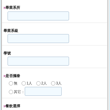
畢業系所
※
畢業系級
學號
是否攜眷
※
無
1人
2人
3人
其它：
餐飲選擇
※