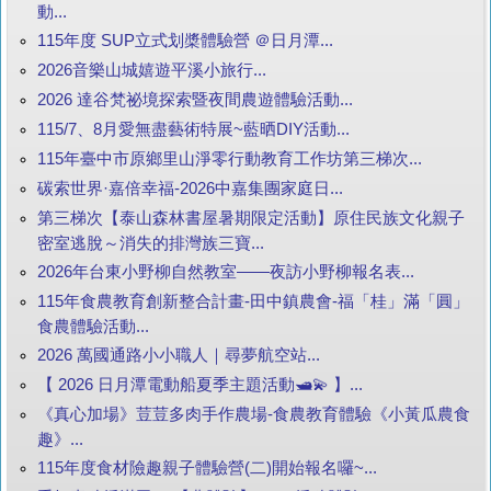
動...
115年度 SUP立式划槳體驗營 ＠日月潭...
2026音樂山城嬉遊平溪小旅行...
2026 達谷梵祕境探索暨夜間農遊體驗活動...
115/7、8月愛無盡藝術特展~藍晒DIY活動...
115年臺中市原鄉里山淨零行動教育工作坊第三梯次...
碳索世界·嘉倍幸福-2026中嘉集團家庭日...
第三梯次【泰山森林書屋暑期限定活動】原住民族文化親子
密室逃脫～消失的排灣族三寶...
2026年台東小野柳自然教室——夜訪小野柳報名表...
115年食農教育創新整合計畫-田中鎮農會-福「桂」滿「圓」
食農體驗活動...
2026 萬國通路小小職人｜尋夢航空站...
【 2026 日月潭電動船夏季主題活動🛥️💫 】...
《真心加場》荳荳多肉手作農場-食農教育體驗《小黃瓜農食
趣》...
115年度食材險趣親子體驗營(二)開始報名囉~...