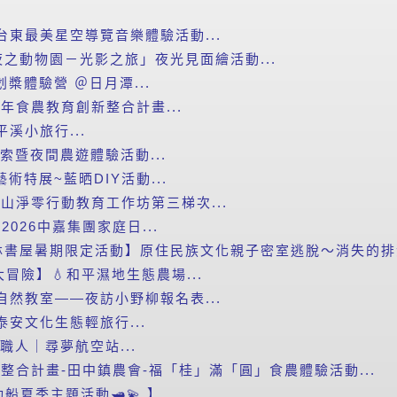
台東最美星空導覽音樂體驗活動...
之動物園－光影之旅」夜光見面繪活動...
划槳體驗營 ＠日月潭...
年食農教育創新整合計畫...
平溪小旅行...
探索暨夜間農遊體驗活動...
藝術特展~藍晒DIY活動...
里山淨零行動教育工作坊第三梯次...
2026中嘉集團家庭日...
書屋暑期限定活動】原住民族文化親子密室逃脫～消失的排灣
滴大冒險】💧和平濕地生態農場...
自然教室——夜訪小野柳報名表...
泰安文化生態輕旅行...
小職人｜尋夢航空站...
新整合計畫-田中鎮農會-福「桂」滿「圓」食農體驗活動...
船夏季主題活動🛥️💫 】...