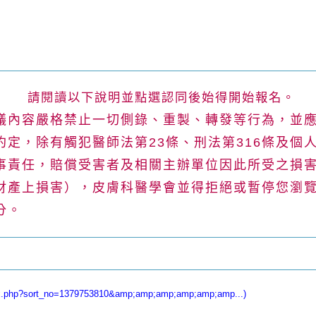
請閱讀以下說明並點選認同後始得開始報名。
議內容嚴格禁止一切側錄、重製、轉發等行為，並
約定，除有觸犯醫師法第
23
條、刑法第
316
條及個
事責任，賠償受害者及相關主辦單位因此所受之損
財產上損害），皮膚科醫學會並得拒絕或暫停您瀏
分。
x.php?sort_no=1379753810&amp;amp;amp;amp;amp;amp...)