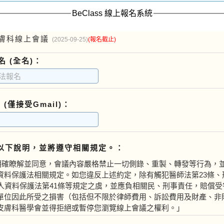
BeClass 線上報名系統
膚科線上會議
(2025-09-25)
(報名截止)
名 (全名)：
L (僅接受Gmail)：
以下說明，並將遵守相關規定。：
明確瞭解並同意，會議內容嚴格禁止一切側錄、重製、轉發等行為，
資料保護法相關規定。如您違反上述約定，除有觸犯醫師法第23條、
個人資料保護法第41條等規定之虞，並應負相關民、刑事責任，賠償受
單位因此所受之損害（包括但不限於律師費用、訴訟費用及財產、非
皮膚科醫學會並得拒絕或暫停您瀏覽線上會議之權利。」