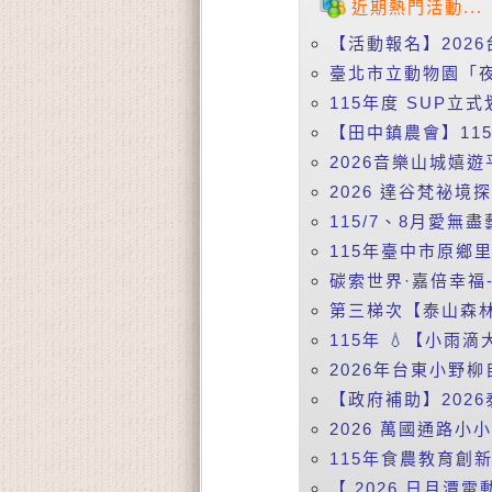
近期熱門活動...
【活動報名】2026
臺北市立動物園「夜
115年度 SUP立式
【田中鎮農會】115
2026音樂山城嬉遊
2026 達谷梵祕境
115/7、8月愛無盡
115年臺中市原鄉
碳索世界·嘉倍幸福-
第三梯次【泰山森林
115年 💧【小雨
2026年台東小野柳
【政府補助】2026
2026 萬國通路小
115年食農教育創
【 2026 日月潭電動