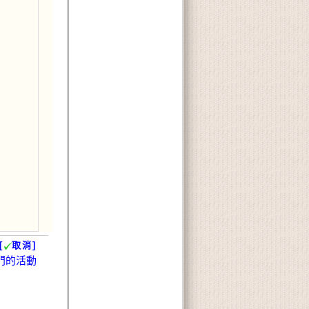
[
取消]
門的活動