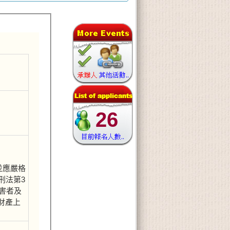
26
並應嚴格
刑法第3
害者及
財產上