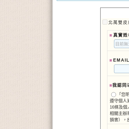
北萬雙皮
真實姓
※
EMAI
※
我認同
※
「您
遵守個人
16條及
相關主辦
損害），