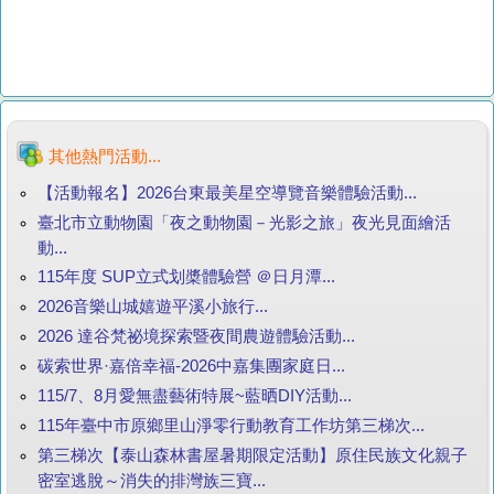
其他熱門活動...
【活動報名】2026台東最美星空導覽音樂體驗活動...
臺北市立動物園「夜之動物園－光影之旅」夜光見面繪活
動...
115年度 SUP立式划槳體驗營 ＠日月潭...
2026音樂山城嬉遊平溪小旅行...
2026 達谷梵祕境探索暨夜間農遊體驗活動...
碳索世界·嘉倍幸福-2026中嘉集團家庭日...
115/7、8月愛無盡藝術特展~藍晒DIY活動...
115年臺中市原鄉里山淨零行動教育工作坊第三梯次...
第三梯次【泰山森林書屋暑期限定活動】原住民族文化親子
密室逃脫～消失的排灣族三寶...