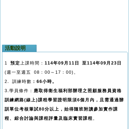
活動說明
1
預定
上課時間：
114年09月11日 至114年09月23日
(週一至週五 08：00～17：00)。
2. 訓練時數
：
66
小時。
3.學員條件：
應取得衛生福利部辦理之照顧服務員資格
訓練網路(線上)課程學習證明限須6個月內，且需通過辦
訓單位考核筆試80分以上，始得隨班附讀參加實作課
程、綜合討論與課程評量及臨床實習課程
。