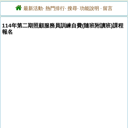
最新活動
熱門排行
搜尋
功能說明
留言
·
·
·
·
114年第二期照顧服務員訓練自費(隨班附讀班)課程
報名