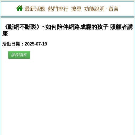
最新活動
熱門排行
搜尋
功能說明
留言
·
·
·
·
《斷網不斷裂》~如何陪伴網路成癮的孩子 照顧者講
座
活動日期：2025-07-19
課程/講座