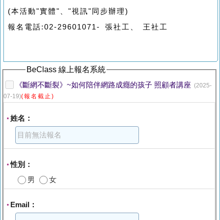
(本活動"實體"、"視訊"同步辦理)
報名電話:02-29601071- 張社工、 王社工
BeClass 線上報名系統
《斷網不斷裂》~如何陪伴網路成癮的孩子 照顧者講座
(2025-
07-19)
(報名截止)
姓名：
*
性別：
*
男
女
Email：
*