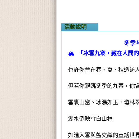
活動說明
冬季
🏔️
「冰雪九寨，藏在人間的
也許你曾在春、夏、秋造訪
但若你親臨冬季的九寨，你
雪裹山巒、冰瀑如玉，瓊林
湖水倒映雪白山林
如進入雪與藍交織的童話世