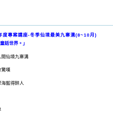
年度專案
講座
-冬季仙境最美九寨溝(8~10月)
童話世界。」
人間仙境九寨溝
會驚嘆
翠海藍得醉人
界