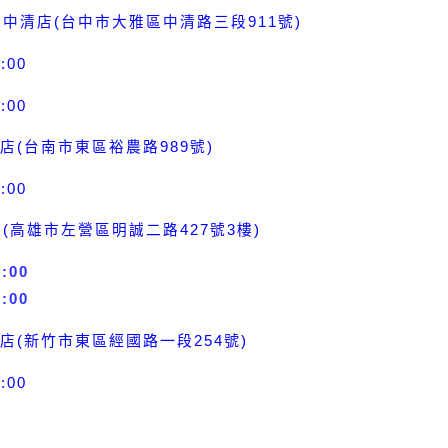
雅中清店(台中市大雅區中清路三段911號)
:00
:00
農店(台南市東區裕農路989號)
:00
店(高雄市左營區明誠二路427號3樓)
1:00
6:00
新竹市東區經國路一段
254
號
店(
)
:00