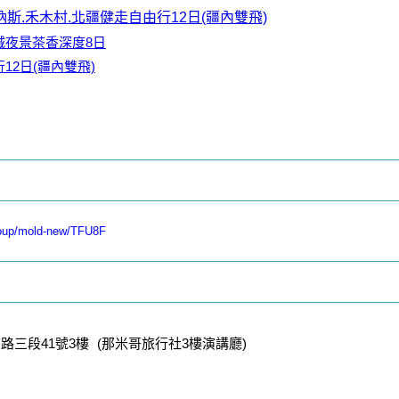
斯.禾木村.北疆健走自由行12日(疆內雙飛)
城夜景茶香深度8日
2日(疆內雙飛)
roup/mold-new/TFU8F
三段41號3樓 (那米哥旅行社3樓演講廳)