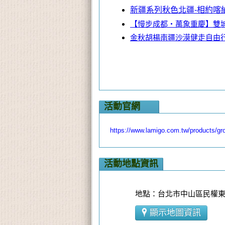
新疆系列秋色北疆-相約喀納
【慢步成都・萬象重慶】雙
金秋胡楊南疆沙漠健走自由行1
活動官網
https://www.lamigo.com.tw/products/g
活動地點資訊
地點：台北市中山區民權東路
顯示地圖資訊