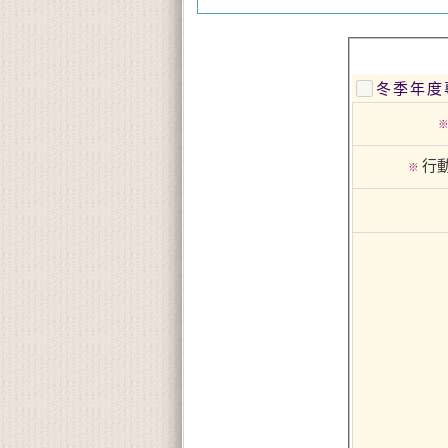
冬季年度
行
※