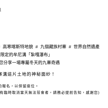
息
# 高寒喀斯特地貌 # 九個藏族村寨 # 世界自然遺產
季限定的牟尼溝「紮嘎瀑布」
您分享一場專屬冬天的九寨奇遇
寨溝
這片土地的神秘面紗！
約報名，以保留座位。
若有臨時取消當天無法蒞會者，請務必提前告知，感謝您)