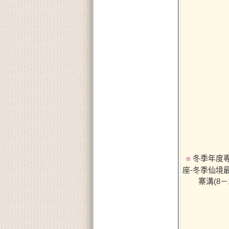
冬季年度
※
座-冬季仙境
寨溝(8－