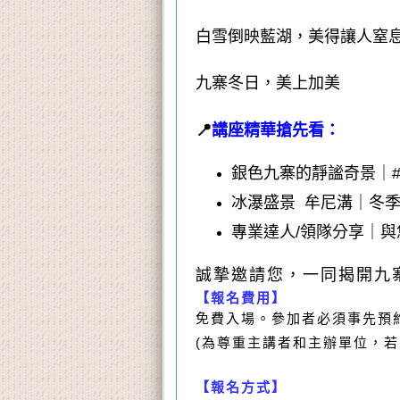
白雪倒映藍湖，美得讓人窒
九寨冬日，美上加美
📍
講座精華搶先看：
銀色九寨的靜謐奇景
｜
冰瀑盛景 牟尼溝
｜冬
專業達人/領隊分享｜
與
誠摯邀請您，一同揭開
九
【報名費用】
免費入場。參加者必須事先預
(為尊重主講者和主辦單位，
【報名方式】