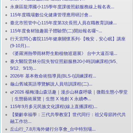
永康區龍潭國小115學年度課後照顧服務線上報名表...
115年度職場數位化健康管理應用研討會...
臺北市照管中心115年度第3次長照人員在職教育訓練...
115年度食材險趣親子體驗營(二)開始報名囉~...
行天宮問心書院115年健康關懷系列-【晚安，安心眠】講座
(9-10月)...
《婆羅洲熱帶雨林野生動植物巡迴展》 台中大遠百場...
臺大醫院雲林分院失智症照顧服務20小時訓練課程(9/5、
9/12、9/19)...
2026年 基本救命術指導員(BLS-I)訓練課程...
龜山舊城英語導覽解說人員培訓課程(二)...
🌿2026 楊梅淺山森活趣｜漫步山林森呼吸｜微觀生態小學堂
｜生態藝術展覽｜生態 X 地創 X 永續🐞...
115年9月多元民族文化課程(線上直播課程)...
【樂齡幸福學：三代共學教室】世代同行：祖父母節跨代共
融工作坊...
丘山行_7.8月海外健行分享會_台中特別場...