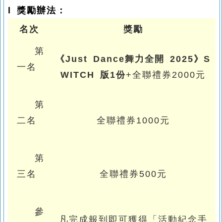
l 獎勵辦法：
名次
獎勵
第
《
Just Dance
舞力全開
2025
》
S
一名
WITCH
版
1
份
+
全聯禮券2000元
第
二名
全聯禮券1000元
第
三名
全聯禮券500元
參
凡
完成報到即可獲得「活動紀念手