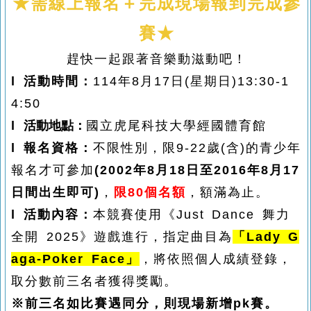
★
需線上報名＋完成現場報到完成參
賽★
趕快一起跟著音樂動滋動吧！
l 活動時間：
114年8月17日(星期日)13:30-1
4:50
l
活動地點：
國立虎尾科技大學經國體育館
l 報名資格：
不限性別，限9-22
歲(含)的青少年
報名才可參加
(2002年8月18日至2016年8月17
日間出生即可)
，
限80個名額
，額滿為止。
l 活動內容：
本競賽使用《Just Dance 舞力
全開 2025》遊戲進行，指定曲目為
「Lady G
aga-Poker Face」
，
將依照個人成績登錄，
取分數前三名者獲得獎勵。
※前三名如比賽遇同分，則現場新增pk賽。