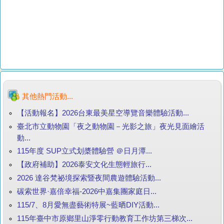
其他熱門活動...
【活動報名】2026台東最美星空導覽音樂體驗活動...
臺北市立動物園「夜之動物園－光影之旅」夜光見面繪活
動...
115年度 SUP立式划槳體驗營 ＠日月潭...
【政府補助】2026泰安文化生態輕旅行...
2026 達谷梵祕境探索暨夜間農遊體驗活動...
碳索世界·嘉倍幸福-2026中嘉集團家庭日...
115/7、8月愛無盡藝術特展~藍晒DIY活動...
115年臺中市原鄉里山淨零行動教育工作坊第三梯次...