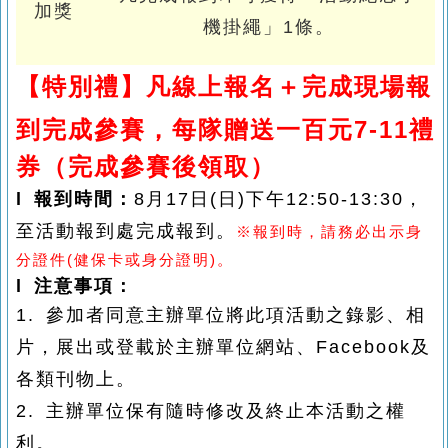
加獎
機掛繩」1條。
【特別禮】
凡線上報名＋完成現場報
到
完成
參賽，
每隊贈送一百元7-11禮
券（完成參賽後領取）
l 報到時間：
8月17日(日)下午12:50-13:30，
至活動報到處完成報到。
※報到時，請務必出示身
分證件(健保卡或身分證明)。
l 注意事項：
1. 參加者同意主辦單位將此項活動之錄影、相
片，展出或登載於主辦單位網站、Facebook及
各類刊物上。
2. 主辦單位保有隨時修改及終止本活動之權
利。